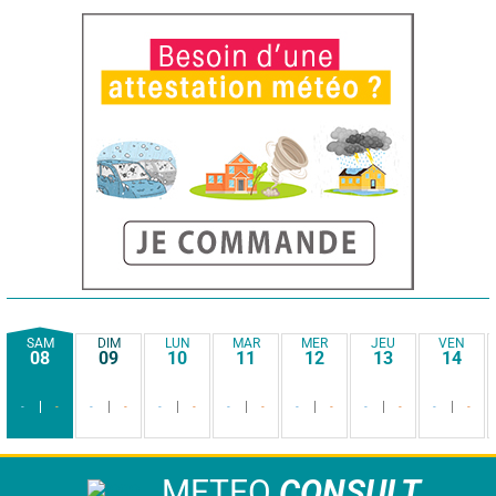
SAM
DIM
LUN
MAR
MER
JEU
VEN
08
09
10
11
12
13
14
-
-
-
-
-
-
-
-
-
-
-
-
-
-
METEO
CONSULT