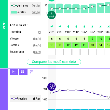
Vent moy
(km/h)
10
Rafales
(km/h)
0
6
km/h
VENT
A 10 m du sol :
Direction
215
°
215
°
210
°
200
°
195
°
195
°
200
°
205
(°)
Vitesse
6
6
6
6
6
9
10
11
(km/h)
13
13
12
12
11
13
14
15
Rafales
(km/h)
-
-
-
-
-
-
-
-
Sous orages
(km/h)
Comparer les modèles météo
1020
1013
hPa
1015
Pression
(hPa)
1010