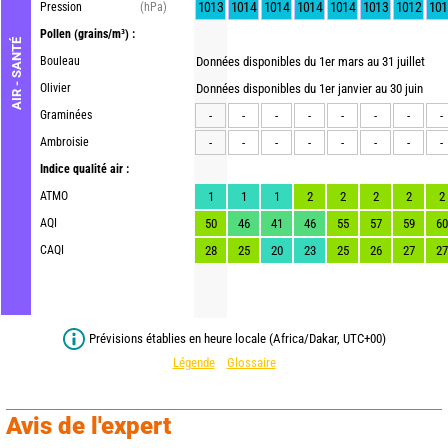
1013
1014
1014
1014
1014
1013
1012
101
Pression
(hPa)
Pollen
(grains/m³) :
AIR - SANTÉ
Bouleau
Données disponibles du 1er mars au 31 juillet
Olivier
Données disponibles du 1er janvier au 30 juin
Graminées
-
-
-
-
-
-
-
-
Ambroisie
-
-
-
-
-
-
-
-
Indice qualité air :
ATMO
1
1
1
2
2
2
2
2
AQI
50
46
41
46
55
57
59
60
CAQI
28
25
20
23
25
26
27
27
Prévisions établies en heure locale (Africa/Dakar, UTC+00)
Légende
Glossaire
Avis de l'expert