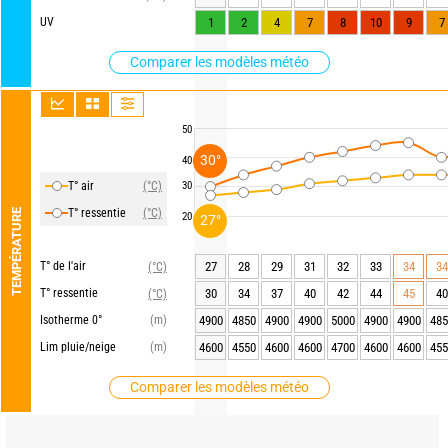
UV
1
2
4
7
8
10
9
7
Comparer les modèles météo
50
30°
40
T° air
(°C)
30
T° ressentie
(°C)
TEMPÉRATURE
20
27°
T° de l'air
27
28
29
31
32
33
34
34
(°C)
T° ressentie
30
34
37
40
42
44
45
40
(°C)
Isotherme 0°
(m)
4900
4850
4900
4900
5000
4900
4900
485
Lim pluie/neige
(m)
4600
4550
4600
4600
4700
4600
4600
455
Comparer les modèles météo