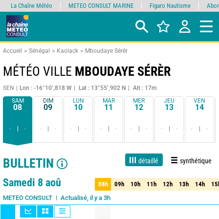
La Chaîne Météo
METEO CONSULT MARINE
Figaro Nautisme
Abon
Accueil
Sénégal
Kaolack
Mboudaye Sérèr
MÉTÉO VILLE
MBOUDAYE SÉRÈR
SEN
Lon : -16°10’,818 W
Lat : 13°55’,902 N
Alt : 17m
SAM
DIM
LUN
MAR
MER
JEU
VEN
08
09
10
11
12
13
14
-
-
-
-
-
-
-
-
-
-
-
-
-
-
BULLETIN
détaillé
synthétique
1 jour
3 jours
7 jours
15 jours
90%
Fiabilité
Samedi 8 aoû
08h
09h
10h
11h
12h
13h
14h
15
08h
09h
10h
11h
12h
13h
14h
15
Actualisé, il y a 3h
METEO CONSULT