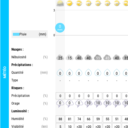
3
0
mm
Pluie
(mm)
0
Nuages :
Nébulosité
(%)
25
15
40
40
55
45
40
3
Précipitations :
MÉTÉO
Quantité
(mm)
0
0
0
0
0
0
0
0
Type
-
-
-
-
-
-
-
-
Risques :
Précipitation
(%)
0
0
0
0
0
0
0
0
0
0
0
10
10
10
10
1
Orage
(%)
Luminosité :
Humidité
(%)
88
81
74
66
59
55
51
48
Visibilité
(km)
5
10
>20
>20
>20
>20
>20
>2