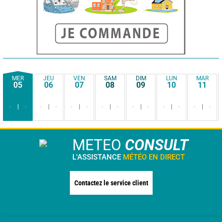
MER
JEU
VEN
SAM
DIM
LUN
MAR
05
06
07
08
09
10
11
-
-
-
-
-
-
-
-
-
-
-
-
-
-
METEO
CONSULT
L'ASSISTANCE
MÉTÉO EN DIRECT
Contactez le service client