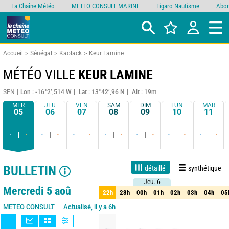
La Chaîne Météo
METEO CONSULT MARINE
Figaro Nautisme
Abon
Accueil
Sénégal
Kaolack
Keur Lamine
MÉTÉO VILLE
KEUR LAMINE
SEN
Lon : -16°2’,514 W
Lat : 13°42’,96 N
Alt : 19m
MER
JEU
VEN
SAM
DIM
LUN
MAR
05
06
07
08
09
10
11
-
-
-
-
-
-
-
-
-
-
-
-
-
-
BULLETIN
détaillé
synthétique
Jeu. 6
Jeu. 6
1 jour
3 jours
7 jours
15 jours
90%
Fiabilité
Mercredi 5 aoû
22h
23h
00h
01h
02h
03h
04h
05
22h
23h
00h
01h
02h
03h
04h
05
Actualisé, il y a 6h
METEO CONSULT