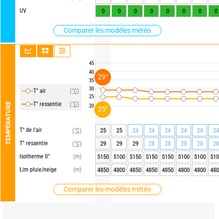
UV
0
0
0
0
0
0
0
0
Comparer les modèles météo
45
40
29°
35
30
T° air
(°C)
25
T° ressentie
(°C)
TEMPÉRATURE
20
25°
T° de l'air
25
25
24
24
24
24
24
24
(°C)
T° ressentie
29
29
29
28
28
28
28
28
(°C)
Isotherme 0°
(m)
5150
5100
5150
5150
5150
5100
5100
510
Lim pluie/neige
(m)
4850
4800
4850
4850
4850
4800
4800
480
Comparer les modèles météo