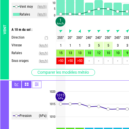
10
Vent moy
(km/h)
5
Rafales
(km/h)
0
1
km/h
VENT
A 10 m du sol :
Direction
255
°
20
°
200
°
240
°
240
°
250
°
245
°
235
(°)
Vitesse
1
1
1
3
5
5
3
3
(km/h)
15
13
13
10
12
10
10
9
Rafales
(km/h)
>50
>50
>50
-
-
-
-
-
Sous orages
(km/h)
Comparer les modèles météo
1020
1015
hPa
1015
Pression
(hPa)
1010