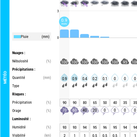
3
0.9
mm
Pluie
(mm)
0
Nuages :
Nébulosité
(%)
100
100
100
100
100
100
95
10
Précipitations :
MÉTÉO
Quantité
(mm)
0.9
0.9
0.4
0.2
0.1
0
0
0
Type
Risques :
Précipitation
(%)
90
90
80
65
50
40
35
35
70
60
40
20
0
0
0
0
Orage
(%)
Luminosité :
Humidité
(%)
93
93
94
95
96
95
94
94
Visibilité
(km)
2
1
1
0.5
0.5
0.5
1
1