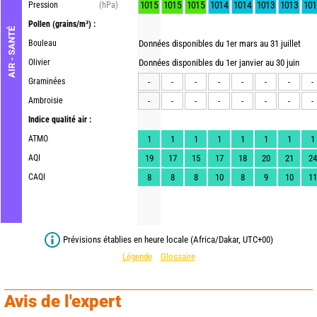
1015
1015
1015
1014
1014
1013
1013
101
Pression
(hPa)
Pollen
(grains/m³) :
AIR - SANTÉ
Bouleau
Données disponibles du 1er mars au 31 juillet
Olivier
Données disponibles du 1er janvier au 30 juin
Graminées
-
-
-
-
-
-
-
-
Ambroisie
-
-
-
-
-
-
-
-
Indice qualité air :
ATMO
1
1
1
1
1
1
1
1
AQI
19
17
15
17
18
20
21
24
CAQI
8
8
8
10
8
9
10
11
Prévisions établies en heure locale (Africa/Dakar, UTC+00)
Légende
Glossaire
Avis de l'expert