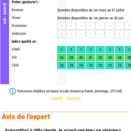
Pollen
(grains/m³) :
AIR - SANTÉ
Bouleau
Données disponibles du 1er mars au 31 juillet
Olivier
Données disponibles du 1er janvier au 30 juin
Graminées
-
-
-
-
-
-
-
-
Ambroisie
-
-
-
-
-
-
-
-
Indice qualité air :
ATMO
1
1
1
1
1
1
1
1
AQI
26
28
30
31
32
33
34
34
CAQI
16
18
16
15
15
15
15
15
Prévisions établies en heure locale (America/Santo_Domingo, UTC-04)
Légende
Glossaire
Avis de l'expert
Aujourd'hui à Villa Verde,
le grand ciel bleu ne résistera 