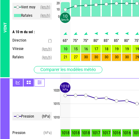
20
Vent moy
(km/h)
10
Rafales
(km/h)
10
0
km/h
VENT
A 10 m du sol :
Direction
65
°
75
°
75
°
80
°
85
°
85
°
80
°
75
(°)
Vitesse
10
15
16
17
18
19
19
19
(km/h)
21
27
30
30
30
30
30
29
Rafales
(km/h)
Comparer les modèles météo
1018
hPa
1020
1015
Pression
(hPa)
1010
1018
1018
1018
1017
1017
1016
1016
101
Pression
(hPa)