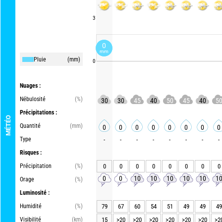
3
0
mm
Pluie
(mm)
0
Nuages :
Nébulosité
(%)
30
30
45
40
50
45
40
5
Précipitations :
MÉTÉO
Quantité
(mm)
0
0
0
0
0
0
0
0
Type
-
-
-
-
-
-
-
-
Risques :
Précipitation
(%)
0
0
0
0
0
0
0
0
0
0
10
10
10
10
10
1
Orage
(%)
Luminosité :
Humidité
(%)
79
67
60
54
51
49
49
49
Visibilité
(km)
15
>20
>20
>20
>20
>20
>20
>2