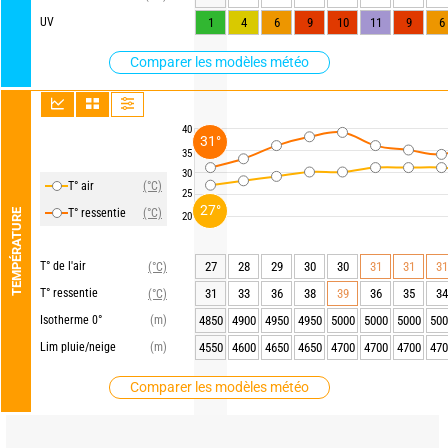
UV
1
4
6
9
10
11
9
6
Comparer les modèles météo
40
31°
35
30
T° air
(°C)
25
27°
T° ressentie
(°C)
TEMPÉRATURE
20
T° de l'air
27
28
29
30
30
31
31
31
(°C)
T° ressentie
31
33
36
38
39
36
35
34
(°C)
Isotherme 0°
(m)
4850
4900
4950
4950
5000
5000
5000
500
Lim pluie/neige
(m)
4550
4600
4650
4650
4700
4700
4700
470
Comparer les modèles météo