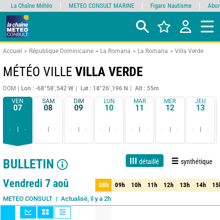
La Chaîne Météo
METEO CONSULT MARINE
Figaro Nautisme
Abon
Accueil
République Dominicaine
La Romana
La Romana
Villa Verde
MÉTÉO VILLE
VILLA VERDE
DOM
Lon : -68°58’,542 W
Lat : 18°26’,196 N
Alt : 55m
VEN
SAM
DIM
LUN
MAR
MER
JEU
07
08
09
10
11
12
13
-
-
-
-
-
-
-
-
-
-
-
-
-
-
BULLETIN
détaillé
synthétique
1 jour
3 jours
7 jours
15 jours
90%
Fiabilité
Vendredi 7 aoû
08h
09h
10h
11h
12h
13h
14h
15
08h
09h
10h
11h
12h
13h
14h
15
Actualisé, il y a 2h
METEO CONSULT