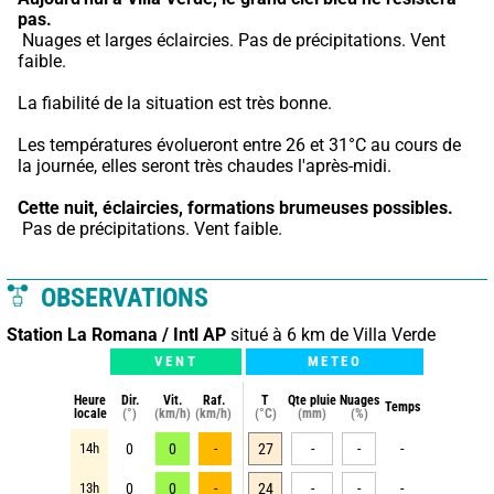
pas.
 Nuages et larges éclaircies. Pas de précipitations. Vent 
faible.
La fiabilité de la situation est très bonne.
Les températures évolueront entre 26 et 31°C au cours de 
la journée, elles seront très chaudes l'après-midi.
Cette nuit,
éclaircies, formations brumeuses possibles.
 Pas de précipitations. Vent faible.
OBSERVATIONS
Station La Romana / Intl AP
situé à 6 km de Villa Verde
VENT
METEO
Heure
Dir.
Vit.
Raf.
T
Qte pluie
Nuages
Temps
locale
(°)
(km/h)
(km/h)
(°C)
(mm)
(%)
14h
0
0
-
27
-
-
-
13h
0
0
-
24
-
-
-