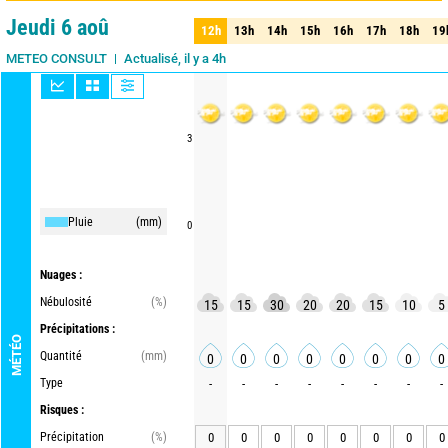
Jeudi 6 aoû
12h
13h
14h
15h
16h
17h
18h
19
12h
13h
14h
15h
16h
17h
18h
19
Actualisé, il y a 4h
METEO CONSULT
3
Pluie
(mm)
0
Nuages :
Nébulosité
(%)
15
15
30
20
20
15
10
5
Précipitations :
MÉTÉO
Quantité
(mm)
0
0
0
0
0
0
0
0
Type
-
-
-
-
-
-
-
-
Risques :
Précipitation
(%)
0
0
0
0
0
0
0
0