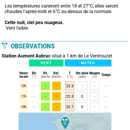
Les températures varieront entre 18 et 27°C, elles seront 
chaudes l'après-midi et 6°C au-dessus de la normale.
Cette nuit,
ciel peu nuageux.
 Vent faible.
OBSERVATIONS
Station Aumont Aubrac
situé à 1 km de Le Ventrouzet
VENT
METEO
Heure
Dir.
Vit.
Raf.
T
Qte pluie
Nuages
Temps
locale
(°)
(km/h)
(km/h)
(°C)
(mm)
(%)
12h
-
-
-
23.3
-
-
-
11h
-
-
-
22.3
0
-
-
10h
-
-
-
20.7
0
-
-