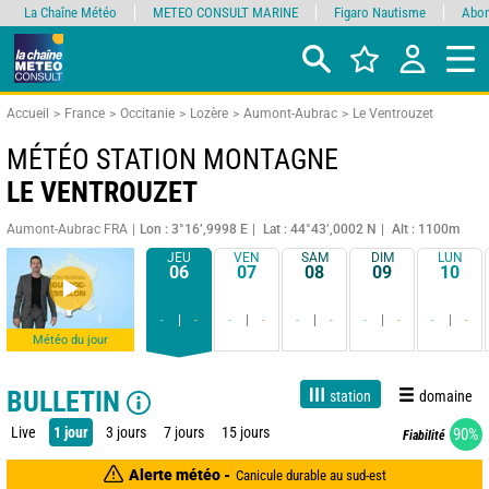
La Chaîne Météo
METEO CONSULT MARINE
Figaro Nautisme
Abon
Accueil
France
Occitanie
Lozère
Aumont-Aubrac
Le Ventrouzet
MÉTÉO STATION MONTAGNE
LE VENTROUZET
Aumont-Aubrac FRA
Lon : 3°16’,9998 E
Lat : 44°43’,0002 N
Alt : 1100m
JEU
VEN
SAM
DIM
LUN
06
07
08
09
10
-
-
-
-
-
-
-
-
-
-
Météo du jour
BULLETIN
station
domaine
Live
1 jour
3 jours
7 jours
15 jours
90%
Fiabilité
Alerte météo -
Canicule durable au sud-est