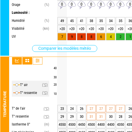
0
0
0
0
0
0
0
0
Orage
(%)
Luminosité :
Humidité
(%)
49
45
41
38
35
34
35
36
Visibilité
(km)
>20
>20
>20
>20
>20
>20
>20
>2
UV
7
9
8
8
6
4
2
1
Comparer les modèles météo
40
30
T° air
(°C)
20
T° ressentie
(°C)
TEMPÉRATURE
10
T° de l'air
23
24
26
27
27
27
27
26
(°C)
T° ressentie
29
29
30
31
31
30
28
26
(°C)
Isotherme 0°
(m)
4550
4500
4450
4500
4400
4400
4350
435