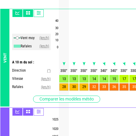
40
30
20
Vent moy
(km/h)
10
Rafales
(km/h)
0
VENT
A 10 m du sol :
Direction
350
°
350
°
350
°
350
°
340
°
340
°
330
°
330
(°)
Vitesse
13
13
13
14
14
15
17
17
(km/h)
28
30
29
32
33
36
35
35
Rafales
(km/h)
Comparer les modèles météo
1025
1020