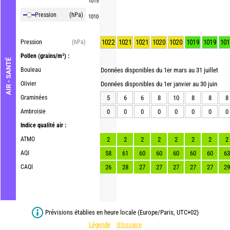
1015
Pression
(hPa)
1010
1022
1021
1021
1020
1020
1019
1019
101
Pression
(hPa)
Pollen
(grains/m³) :
AIR - SANTÉ
Bouleau
Données disponibles du 1er mars au 31 juillet
Olivier
Données disponibles du 1er janvier au 30 juin
Graminées
5
6
6
8
10
8
8
8
Ambroisie
0
0
0
0
0
0
0
0
Indice qualité air :
ATMO
2
2
2
2
2
2
2
2
AQI
58
61
60
60
60
60
60
63
CAQI
26
28
27
27
27
27
27
29
Prévisions établies en heure locale (Europe/Paris, UTC+02)
Légende
Glossaire