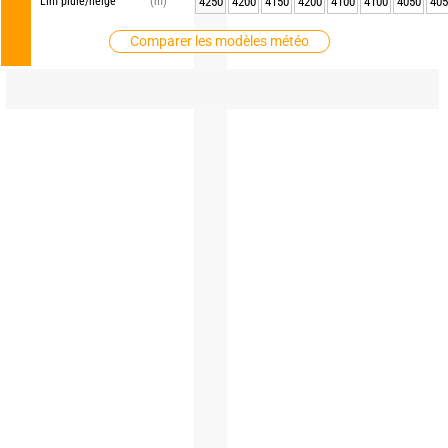
Lim pluie/neige
(m)
4250
4200
4150
4200
4100
4100
4050
405
Comparer les modèles météo