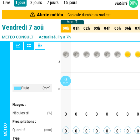
Live
1 jour
3 jours
7 jours
15 jours
90%
Fiabilité
Alerte météo -
Canicule durable au sud-est
Ven. 7
Ven. 7
Vendredi 7 aoû
00h
01h
02h
03h
04h
05h
06h
07
00h
01h
02h
03h
04h
05h
06h
07
Actualisé, il y a 7h
Mise à jour imminente
METEO CONSULT
3
0
mm
Pluie
(mm)
0
Nuages :
Nébulosité
(%)
0
0
0
0
0
0
0
0
Précipitations :
MÉTÉO
Quantité
(mm)
0
0
0
0
0
0
0
0
Type
-
-
-
-
-
-
-
-