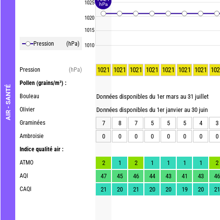
1025
hPa
1020
1015
Pression
(hPa)
1010
1021
1021
1021
1021
1021
1021
1021
102
Pression
(hPa)
Pollen
(grains/m³) :
AIR - SANTÉ
Bouleau
Données disponibles du 1er mars au 31 juillet
Olivier
Données disponibles du 1er janvier au 30 juin
Graminées
7
8
7
5
5
5
4
3
Ambroisie
0
0
0
0
0
0
0
0
Indice qualité air :
ATMO
2
1
2
1
1
1
1
2
AQI
47
45
46
44
43
41
43
46
CAQI
21
20
21
20
20
19
20
21