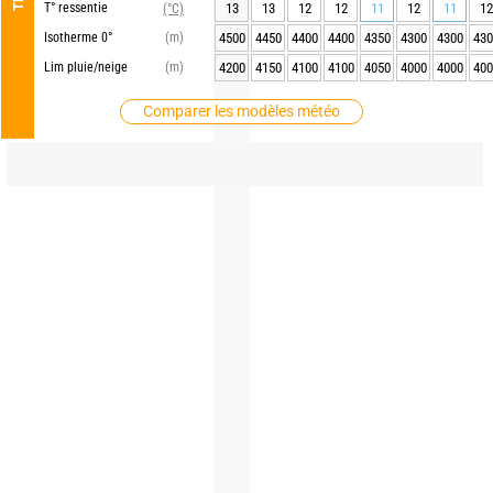
T° ressentie
13
13
12
12
11
12
11
12
(°C)
Isotherme 0°
(m)
4500
4450
4400
4400
4350
4300
4300
430
Lim pluie/neige
(m)
4200
4150
4100
4100
4050
4000
4000
400
Comparer les modèles météo