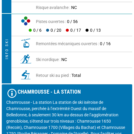
Risque avalanche :
NC
Pistes ouvertes :
0 / 56
0 / 6
0 / 20
0 / 17
0 / 13
INFO SKI
Remontées mécaniques ouvertes :
0 / 16
Ski nordique :
NC
Retour ski au pied :
Total
CHAMROUSSE - LA STATION
Chamrousse - La station La station de ski iséroise de
Chamrousse, perchée à l’extrémité Ouest du massif de
Belledonne, à seulement 30 km au-dessus de l’agglomération
grenobloise, s'étend sur trois niveaux : Chamrousse 1650
(Recoin), Chamrousse 1700 (Villages du Bachat) et Chamrousse
1750 (Roche Béranger - Domaine de l'Arselle). Pour faciliter vos