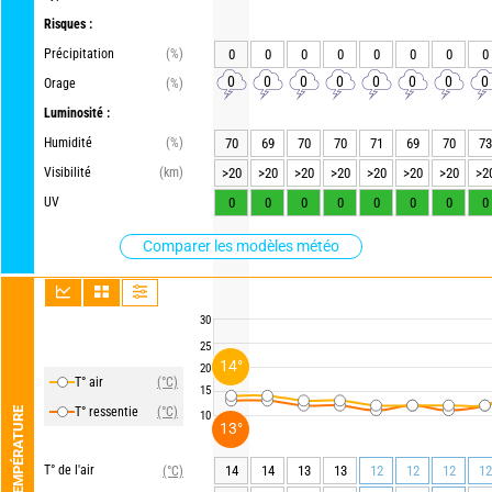
Risques :
Précipitation
(%)
0
0
0
0
0
0
0
0
0
0
0
0
0
0
0
0
Orage
(%)
Luminosité :
Humidité
(%)
70
69
70
70
71
69
70
73
Visibilité
(km)
>20
>20
>20
>20
>20
>20
>20
>2
UV
0
0
0
0
0
0
0
0
Comparer les modèles météo
30
25
14°
20
T° air
(°C)
15
T° ressentie
(°C)
TEMPÉRATURE
10
13°
T° de l'air
14
14
13
13
12
12
12
12
(°C)