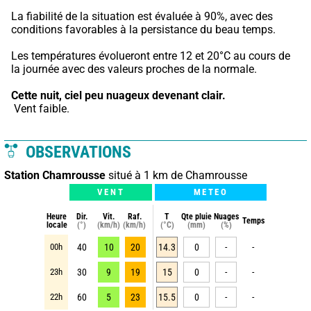
La fiabilité de la situation est évaluée à 90%, avec des 
conditions favorables à la persistance du beau temps.
Les températures évolueront entre 12 et 20°C au cours de 
la journée avec des valeurs proches de la normale.
Cette nuit,
ciel peu nuageux devenant clair.
 Vent faible.
OBSERVATIONS
Station Chamrousse
situé à 1 km de Chamrousse
VENT
METEO
Heure
Dir.
Vit.
Raf.
T
Qte pluie
Nuages
Temps
locale
(°)
(km/h)
(km/h)
(°C)
(mm)
(%)
00h
40
10
20
14.3
0
-
-
23h
30
9
19
15
0
-
-
22h
60
5
23
15.5
0
-
-