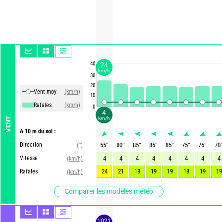
40
24
km/h
30
20
Vent moy
(km/h)
10
Rafales
(km/h)
0
4
km/h
VENT
A 10 m du sol :
Direction
55
°
80
°
85
°
85
°
85
°
75
°
75
°
70
(°)
Vitesse
4
4
4
4
4
4
4
4
(km/h)
24
21
18
19
19
18
19
19
Rafales
(km/h)
Comparer les modèles météo
1021