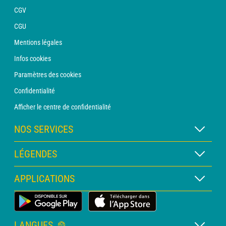
CGV
CGU
Mentions légales
Infos cookies
Paramètres des cookies
Confidentialité
Afficher le centre de confidentialité
NOS SERVICES
Abonnement METEO Xpert
LÉGENDES
Abonnement METEO PRO
Légende des cartes
APPLICATIONS
Consultation avec un prévisionniste
Légende des pictogrammes
Bulletin PRO
Application Météo Terrestre
Glossaire
Alertes
LANGUES