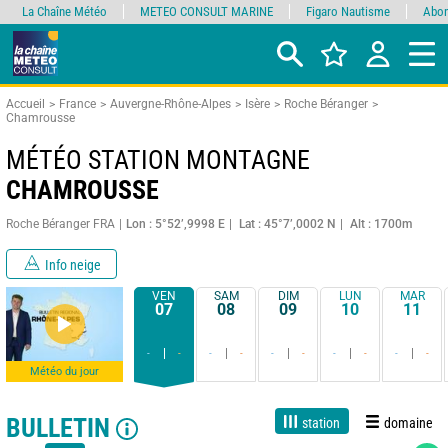
La Chaîne Météo
METEO CONSULT MARINE
Figaro Nautisme
Abon
Accueil
France
Auvergne-Rhône-Alpes
Isère
Roche Béranger
Chamrousse
MÉTÉO STATION MONTAGNE
CHAMROUSSE
Roche Béranger FRA
Lon : 5°52’,9998 E
Lat : 45°7’,0002 N
Alt : 1700m
Info neige
VEN
SAM
DIM
LUN
MAR
07
08
09
10
11
-
-
-
-
-
-
-
-
-
-
Météo du jour
BULLETIN
station
domaine