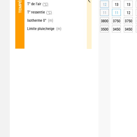
T° de l'air
(°C)
12
13
13
T° ressentie
(°C)
11
11
12
Isotherme 0°
(m)
3800
3750
3750
Limite pluie/neige
(m)
3500
3450
3450