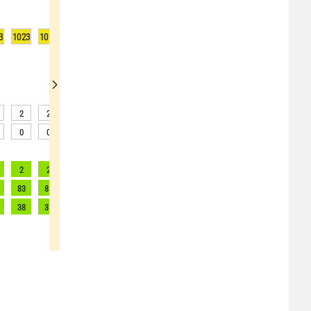
3
1023
1023
1023
1022
1023
1023
1023
1022
1022
2
2
2
3
3
3
3
3
3
0
0
0
0
0
0
0
0
0
2
2
2
2
2
2
2
2
2
83
81
80
74
74
71
68
66
63
38
37
36
34
34
32
31
30
29