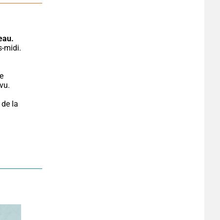
beau.
e 
vu.
de la 