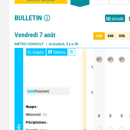
BULLETIN
détaillé
Vendredi 7 août
03h
04h
05h
03h
04h
05h
Actualisé, il y a 3h
METEO CONSULT
Graphe
Tableau
3
Pluie
(mm)
0
Nuages :
Nébulosité
(%)
0
0
0
Précipitations :
MÉTÉO