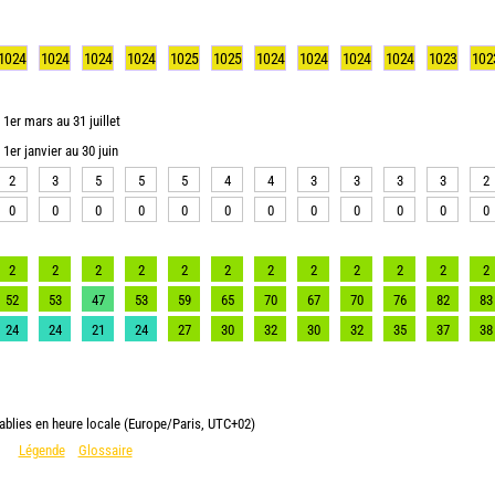
1024
1024
1024
1024
1025
1025
1024
1024
1024
1024
1023
102
1er mars au 31 juillet
1er janvier au 30 juin
2
3
5
5
5
4
4
3
3
3
3
2
0
0
0
0
0
0
0
0
0
0
0
0
2
2
2
2
2
2
2
2
2
2
2
2
52
53
47
53
59
65
70
67
70
76
82
83
24
24
21
24
27
30
32
30
32
35
37
38
ablies en heure locale (Europe/Paris, UTC+02)
Légende
Glossaire