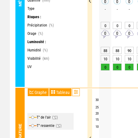
Quantité
(mm)
0
0
0
Type
-
-
-
Risques :
Précipitation
(%)
0
0
0
0
0
0
Orage
(%)
Luminosité :
Humidité
(%)
88
88
90
Visibilité
(km)
10
10
10
UV
0
0
0
Graphe
Tableau
30
25
20
T° de l'air
(°C)
15
T° ressentie
(°C)
TEMPÉRATURE
10