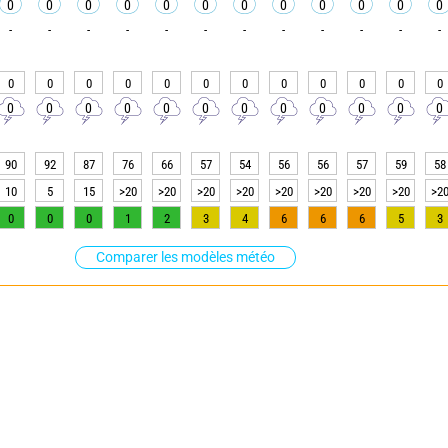
0
0
0
0
0
0
0
0
0
0
0
0
-
-
-
-
-
-
-
-
-
-
-
-
0
0
0
0
0
0
0
0
0
0
0
0
0
0
0
0
0
0
0
0
0
0
0
0
90
92
87
76
66
57
54
56
56
57
59
58
10
5
15
>20
>20
>20
>20
>20
>20
>20
>20
>2
0
0
0
1
2
3
4
6
6
6
5
3
Comparer les modèles météo