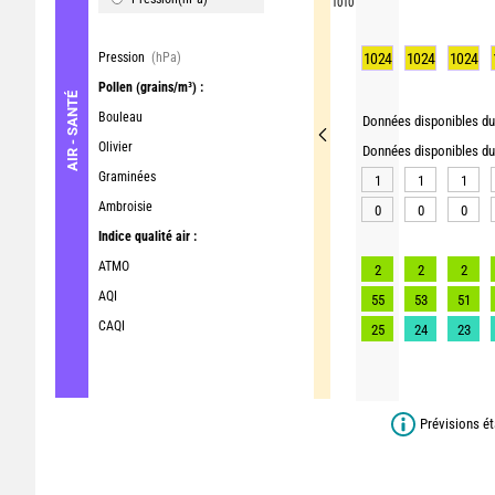
1010
Pression
(hPa)
1024
1024
1024
Pollen
(grains/m³) :
AIR - SANTÉ
Bouleau
Données disponibles du 
Olivier
Données disponibles du 
Graminées
1
1
1
Ambroisie
0
0
0
Indice qualité air :
ATMO
2
2
2
AQI
55
53
51
CAQI
25
24
23
Prévisions ét