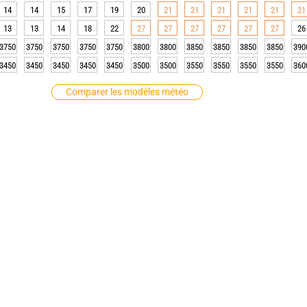
14
14
15
17
19
20
21
21
21
21
21
21
13
13
14
18
22
27
27
27
27
27
27
26
3750
3750
3750
3750
3750
3800
3800
3850
3850
3850
3850
390
3450
3450
3450
3450
3450
3500
3500
3550
3550
3550
3550
360
Comparer les modèles météo