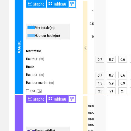
Graphe
Tableau
1
0.5
Mer totale
(m)
Hauteur houle
(m)
0
VAGUE
Mer totale
Hauteur
(m)
0.7
0.7
0.6
Houle
Hauteur
(m)
0.7
0.7
0.6
Hauteur marée
(m)
4.5
5.9
6.9
T° mer
(°C)
21
21
21
Graphe
Tableau
1030
1025
1020
1015
Pression
(hPa)