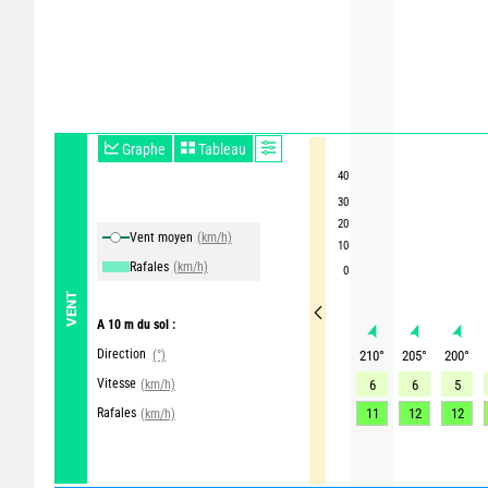
Graphe
Tableau
40
30
20
Vent moyen
(km/h)
10
Rafales
(km/h)
0
VENT
A 10 m du sol :
Direction
(°)
210
°
205
°
200
°
Vitesse
(km/h)
6
6
5
Rafales
11
12
12
(km/h)