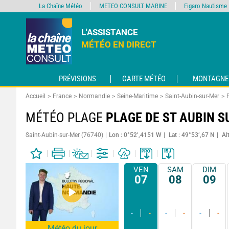
La Chaîne Météo
METEO CONSULT MARINE
Figaro Nautisme
L'ASSISTANCE
MÉTÉO EN DIRECT
PRÉVISIONS
CARTE MÉTÉO
MONTAGNE
Accueil
France
Normandie
Seine-Maritime
Saint-Aubin-sur-Mer
MÉTÉO PLAGE
PLAGE DE ST AUBIN S
Saint-Aubin-sur-Mer (76740)
Lon : 0°52’,4151 W
Lat : 49°53’,67 N
Al
VEN
SAM
DIM
07
08
09
-
-
-
-
-
-
Météo du jour