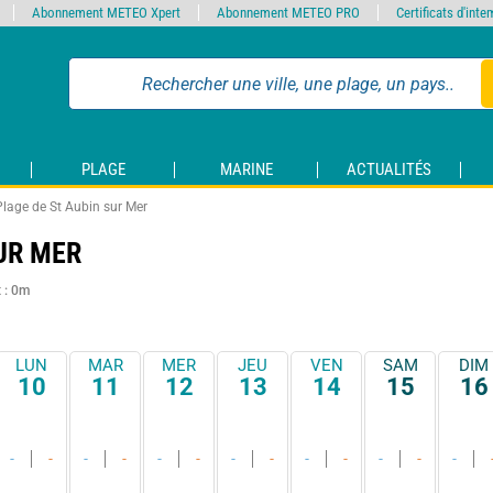
Abonnement METEO Xpert
Abonnement METEO PRO
Certificats d'int
PLAGE
MARINE
ACTUALITÉS
Plage de St Aubin sur Mer
UR MER
t : 0m
LUN
MAR
MER
JEU
VEN
SAM
DIM
10
11
12
13
14
15
16
-
-
-
-
-
-
-
-
-
-
-
-
-