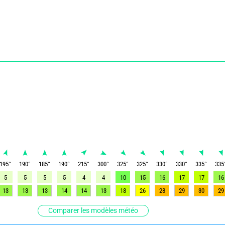
195
°
190
°
185
°
190
°
215
°
300
°
325
°
325
°
330
°
330
°
335
°
335
5
5
5
5
4
4
10
15
16
17
17
16
13
13
13
14
14
13
18
26
28
29
30
29
Comparer les modèles météo