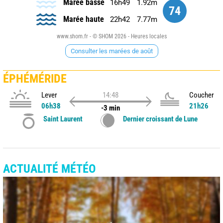
Marée basse
16h49
1.92m
74
Marée haute
22h42
7.77m
www.shom.fr - © SHOM 2026 - Heures locales
Consulter les marées de août
ÉPHÉMÉRIDE
Lever
14:48
Coucher
06h38
21h26
-3 min
Saint Laurent
Dernier croissant de Lune
ACTUALITÉ MÉTÉO