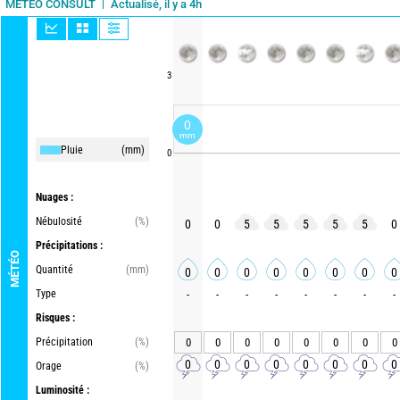
Actualisé, il y a 4h
METEO CONSULT
3
0
mm
Pluie
(mm)
0
Nuages :
Nébulosité
(%)
0
0
5
5
5
5
5
0
Précipitations :
MÉTÉO
Quantité
(mm)
0
0
0
0
0
0
0
0
Type
-
-
-
-
-
-
-
-
Risques :
Précipitation
(%)
0
0
0
0
0
0
0
0
0
0
0
0
0
0
0
0
Orage
(%)
Luminosité :