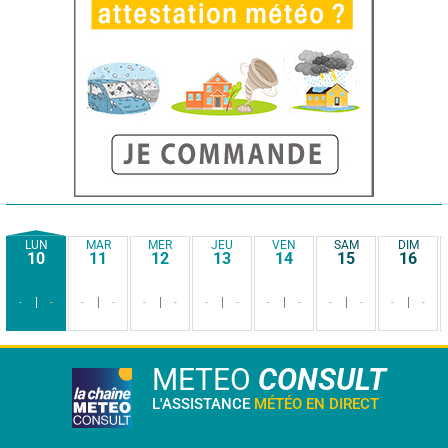
LUN
MAR
MER
JEU
VEN
SAM
DIM
10
11
12
13
14
15
16
-
-
-
-
-
-
-
-
-
-
-
-
-
-
METEO
CONSULT
L'ASSISTANCE
MÉTÉO EN DIRECT