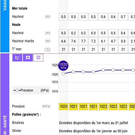
VAGUE
Mer totale
Hauteur
(m)
0.3
0.3
0.3
0.5
0.6
0.6
0.7
0.
Houle
Hauteur
(m)
0.3
0.2
0.2
0.3
0.5
0.5
0.6
0.
Hauteur marée
(m)
6.6
7.6
7.7
7.2
6.1
4.7
3.3
2.
T° mer
21
21
21
21
21
21
21
21
(°C)
1020
1025
hPa
1020
1015
Pression
(hPa)
1010
1020
1021
1021
1021
1022
1022
1022
102
Pression
(hPa)
Pollen
(grains/m³) :
AIR - SANTÉ
Bouleau
Données disponibles du 1er mars au 31 juillet
Olivier
Données disponibles du 1er janvier au 30 juin