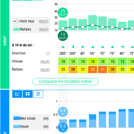
50
25
40
km/h
30
Vent moy
(km/h)
20
Rafales
(km/h)
10
13
VENT
km/h
A 10 m du sol :
Direction
285
°
200
°
40
°
65
°
75
°
75
°
80
°
75
(°)
Vitesse
13
15
15
18
15
15
12
13
(km/h)
25
28
27
33
31
28
23
25
Rafales
(km/h)
Comparer les modèles météo
1
0.3
m
0.5
Mer totale
(m)
0.3
Houle
(m)
0
m