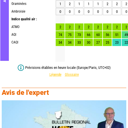
Graminées
1
2
1
1
1
2
2
2
Ambroisie
0
0
0
0
0
0
0
0
Indice qualité air :
ATMO
2
2
2
2
2
2
2
2
AQI
74
75
73
66
60
56
51
49
CAQI
34
34
33
30
27
25
23
22
Prévisions établies en heure locale (Europe/Paris, UTC+02)
Légende
Glossaire
Avis de l'expert