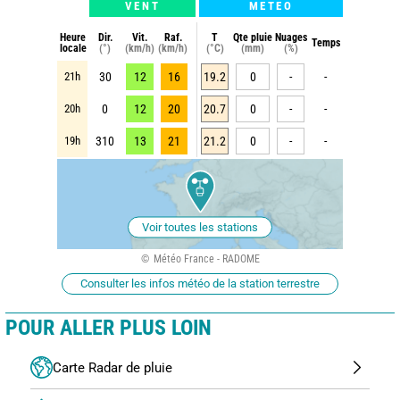
VENT
METEO
Heure
Dir.
Vit.
Raf.
T
Qte pluie
Nuages
Temps
locale
(°)
(km/h)
(km/h)
(°C)
(mm)
(%)
21h
30
12
16
19.2
0
-
-
20h
0
12
20
20.7
0
-
-
19h
310
13
21
21.2
0
-
-
Voir toutes les stations
Météo France - RADOME
Consulter les infos météo de la station terrestre
POUR ALLER PLUS LOIN
Carte Radar de pluie