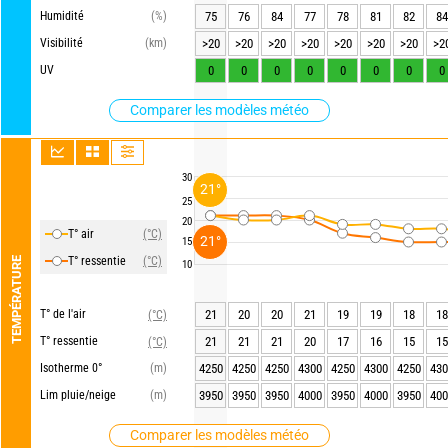
Humidité
(%)
75
76
84
77
78
81
82
84
Visibilité
(km)
>20
>20
>20
>20
>20
>20
>20
>2
UV
0
0
0
0
0
0
0
0
Comparer les modèles météo
30
21°
25
20
T° air
(°C)
21°
15
T° ressentie
(°C)
TEMPÉRATURE
10
T° de l'air
21
20
20
21
19
19
18
18
(°C)
T° ressentie
21
21
21
20
17
16
15
15
(°C)
Isotherme 0°
(m)
4250
4250
4250
4300
4250
4300
4250
430
Lim pluie/neige
(m)
3950
3950
3950
4000
3950
4000
3950
400
Comparer les modèles météo