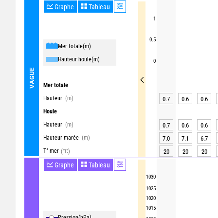
Graphe
Tableau
1
0.5
Mer totale
(m)
Hauteur houle
(m)
0
VAGUE
Mer totale
Hauteur
(m)
0.7
0.6
0.6
Houle
Hauteur
(m)
0.7
0.6
0.6
Hauteur marée
(m)
7.0
7.1
6.7
T° mer
(°C)
20
20
20
Graphe
Tableau
1030
1025
1020
1015
Pression
(hPa)