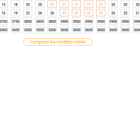
15
18
20
20
21
21
21
21
21
20
20
20
16
19
22
26
26
27
27
27
27
26
25
21
3700
3750
3800
3850
3800
3900
3900
3900
3900
3900
3900
390
3400
3450
3500
3550
3500
3600
3600
3600
3600
3600
3600
360
Comparer les modèles météo