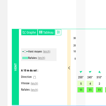
Graphe
Tableau
30
20
Vent moyen
(km/h)
10
Rafales
(km/h)
0
VENT
A 10 m du sol :
Direction
(°)
255
°
245
°
310
°
Vitesse
(km/h)
5
4
2
Rafales
11
11
11
(km/h)