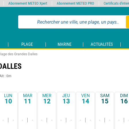
Abonnement METEO Xpert
Abonnement METEO PRO
Certificats d'int
PLAGE
MARINE
ACTUALITÉS
lage des Grandes Dalles
DALLES
Alt : 0m
LUN
MAR
MER
JEU
VEN
SAM
DIM
10
11
12
13
14
15
16
-
-
-
-
-
-
-
-
-
-
-
-
-