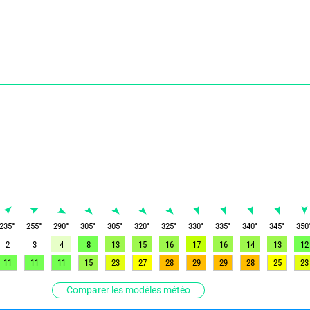
235
°
255
°
290
°
305
°
305
°
320
°
325
°
330
°
335
°
340
°
345
°
350
2
3
4
8
13
15
16
17
16
14
13
12
11
11
11
15
23
27
28
29
29
28
25
23
Comparer les modèles météo