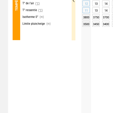
T° de l'air
(°C)
12
13
14
T° ressentie
(°C)
11
13
14
Isotherme 0°
(m)
3800
3750
3700
Limite pluie/neige
(m)
3500
3450
3400