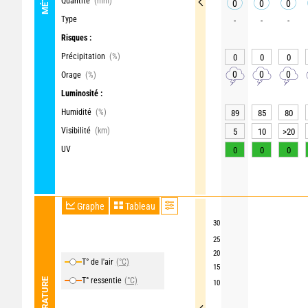
Quantité
(mm)
0
0
0
Type
-
-
-
Risques :
Précipitation
(%)
0
0
0
0
0
0
Orage
(%)
Luminosité :
Humidité
(%)
89
85
80
Visibilité
(km)
5
10
>20
UV
0
0
0
Graphe
Tableau
30
25
20
T° de l'air
(°C)
15
T° ressentie
(°C)
TEMPÉRATURE
10