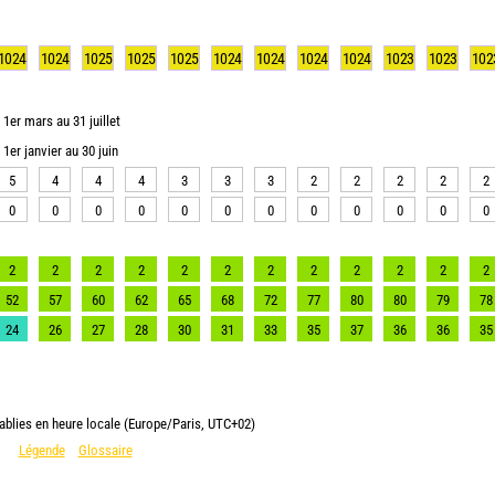
1024
1024
1025
1025
1025
1024
1024
1024
1024
1023
1023
102
1er mars au 31 juillet
1er janvier au 30 juin
5
4
4
4
3
3
3
2
2
2
2
2
0
0
0
0
0
0
0
0
0
0
0
0
2
2
2
2
2
2
2
2
2
2
2
2
52
57
60
62
65
68
72
77
80
80
79
78
24
26
27
28
30
31
33
35
37
36
36
35
ablies en heure locale (Europe/Paris, UTC+02)
Légende
Glossaire