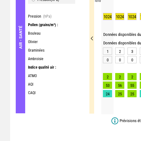
1010
Pression
(hPa)
1024
1024
1024
Pollen
(grains/m³) :
AIR - SANTÉ
Bouleau
Données disponibles du 
Olivier
Données disponibles du 
Graminées
1
2
3
Ambroisie
0
0
0
Indice qualité air :
ATMO
2
2
2
AQI
53
56
55
CAQI
24
25
25
Prévisions ét