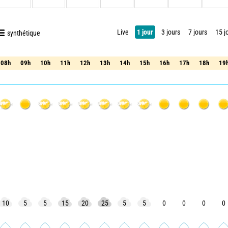
Live
1 jour
3 jours
7 jours
15 j
synthétique
08h
09h
10h
11h
12h
13h
14h
15h
16h
17h
18h
19
08h
09h
10h
11h
12h
13h
14h
15h
16h
17h
18h
19
10
5
5
15
20
25
5
5
0
0
0
0