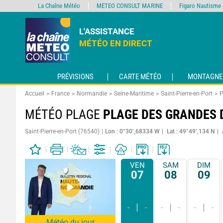
La Chaîne Météo
METEO CONSULT MARINE
Figaro Nautisme
L'ASSISTANCE
MÉTÉO EN DIRECT
PRÉVISIONS
CARTE MÉTÉO
MONTAGNE
Accueil
France
Normandie
Seine-Maritime
Saint-Pierre-en-Port
P
MÉTÉO PLAGE
PLAGE DES GRANDES 
Saint-Pierre-en-Port (76540)
Lon : 0°30’,68334 W
Lat : 49°49’,134 N
VEN
SAM
DIM
07
08
09
-
-
-
-
-
-
Météo du jour