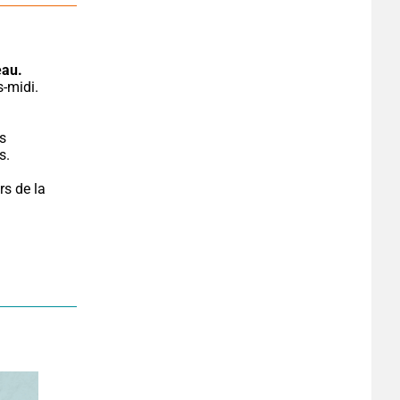
eau.
s 
s.
s de la 