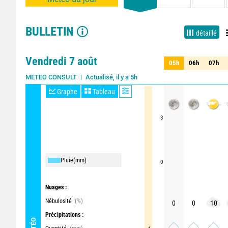
BULLETIN
détaillé
Vendredi 7 août
05h
06h
07h
05h
06h
07h
Actualisé, il y a 5h
METEO CONSULT
Graphe
Tableau
3
Pluie
(mm)
0
Nuages :
Nébulosité
(%)
0
0
10
Précipitations :
MÉTÉO