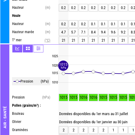
Hauteur
(m)
0.2
0.2
0.2
0.2
0.2
0.2
0.2
0.
Houle
Hauteur
(m)
0.2
0.2
0.2
0.1
0.1
0.1
0.1
0.
Hauteur marée
(m)
4.7
5.7
7.1
8.4
9.4
9.6
9.2
8.
T° mer
21
21
21
21
21
21
21
21
(°C)
1025
1015
1020
hPa
1015
Pression
(hPa)
1010
1015
1015
1016
1016
1015
1015
1015
101
Pression
(hPa)
Pollen
(grains/m³) :
AIR - SANTÉ
Bouleau
Données disponibles du 1er mars au 31 juillet
Olivier
Données disponibles du 1er janvier au 30 juin
Graminées
2
2
2
2
2
1
1
1