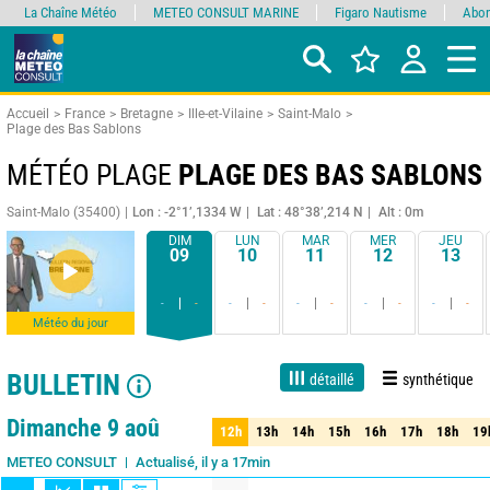
La Chaîne Météo
METEO CONSULT MARINE
Figaro Nautisme
Abon
Accueil
France
Bretagne
Ille-et-Vilaine
Saint-Malo
Plage des Bas Sablons
MÉTÉO PLAGE
PLAGE DES BAS SABLONS
Saint-Malo (35400)
Lon : -2°1’,1334 W
Lat : 48°38’,214 N
Alt : 0m
DIM
LUN
MAR
MER
JEU
09
10
11
12
13
-
-
-
-
-
-
-
-
-
-
Météo du jour
BULLETIN
détaillé
synthétique
Live
1 jour
3 jours
7 jours
15 jours
75%
Fiabilité
Dimanche 9 aoû
12h
13h
14h
15h
16h
17h
18h
19
12h
13h
14h
15h
16h
17h
18h
19
Actualisé, il y a 17min
METEO CONSULT