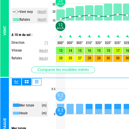
23
km/h
30
Vent moy
(km/h)
20
Rafales
(km/h)
10
12
VENT
km/h
A 10 m du sol :
Direction
300
°
305
°
305
°
310
°
320
°
325
°
325
°
325
(°)
Vitesse
12
14
15
16
15
15
17
16
(km/h)
23
25
27
28
28
30
30
30
Rafales
(km/h)
Comparer les modèles météo
0.5
0.2
m
Mer totale
(m)
0.2
Houle
(m)
m
0
VAGUE
Mer totale