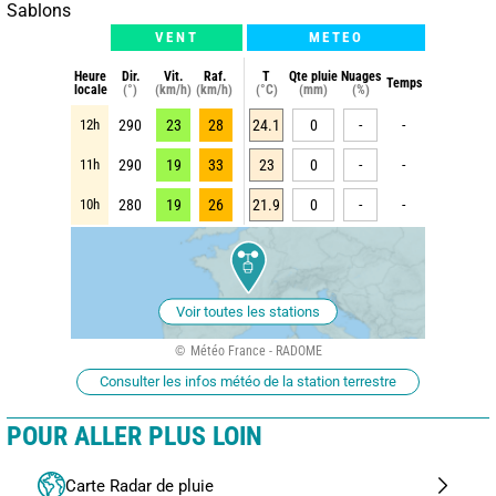
Sablons
VENT
METEO
Heure
Dir.
Vit.
Raf.
T
Qte pluie
Nuages
Temps
locale
(°)
(km/h)
(km/h)
(°C)
(mm)
(%)
12h
290
23
28
24.1
0
-
-
11h
290
19
33
23
0
-
-
10h
280
19
26
21.9
0
-
-
Voir toutes les stations
Météo France - RADOME
Consulter les infos météo de la station terrestre
POUR ALLER PLUS LOIN
Carte Radar de pluie