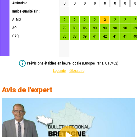
Ambroisie
0
0
0
0
0
0
0
0
Indice qualité air :
ATMO
2
2
2
2
3
2
2
2
AQI
79
83
86
90
93
90
90
89
CAQI
36
38
39
41
42
41
41
40
Prévisions établies en heure locale (Europe/Paris, UTC+02)
Légende
Glossaire
Avis de l'expert