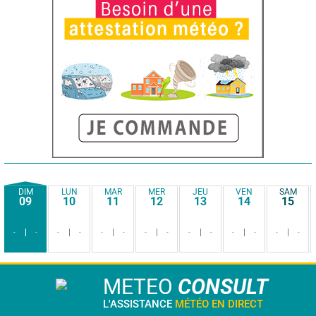
DIM
LUN
MAR
MER
JEU
VEN
SAM
09
10
11
12
13
14
15
-
-
-
-
-
-
-
-
-
-
-
-
-
-
METEO
CONSULT
L'ASSISTANCE
MÉTÉO EN DIRECT