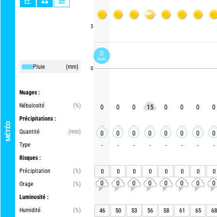
3
0
mm
Pluie
(mm)
0
Nuages :
Nébulosité
(%)
0
0
0
15
0
0
0
0
Précipitations :
MÉTÉO
Quantité
(mm)
0
0
0
0
0
0
0
0
Type
-
-
-
-
-
-
-
-
Risques :
Précipitation
(%)
0
0
0
0
0
0
0
0
0
0
0
0
0
0
0
0
Orage
(%)
Luminosité :
Humidité
(%)
46
50
53
56
58
61
65
68