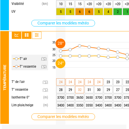
Visibilité
(km)
10
15
15
>20
>20
>20
>20
>2
UV
5
5
6
6
5
4
2
1
Comparer les modèles météo
35
28°
30
25
T° air
(°C)
20
24°
T° ressentie
(°C)
TEMPÉRATURE
15
T° de l'air
24
24
24
24
24
23
23
22
(°C)
T° ressentie
28
29
32
31
30
29
27
25
(°C)
Isotherme 0°
(m)
3700
3700
3650
3650
3700
3700
3700
375
Lim pluie/neige
(m)
3400
3400
3350
3350
3400
3400
3400
345
Comparer les modèles météo