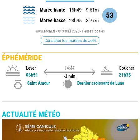
Marée haute
16h49
9.61m
53
Marée basse
23h45
3.77m
www.shom.fr - © SHOM 2026 - Heures locales
Consulter les marées de août
ÉPHÉMÉRIDE
Lever
14:44
Coucher
06h51
21h35
-3 min
Saint Amour
Dernier croissant de Lune
ACTUALITÉ MÉTÉO