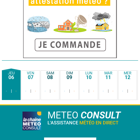
JEU
VEN
SAM
DIM
LUN
MAR
MER
06
07
08
09
10
11
12
-
-
-
-
-
-
-
-
-
-
-
-
-
-
METEO
CONSULT
L'ASSISTANCE
MÉTÉO EN DIRECT