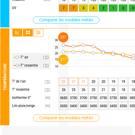
UV
7
7
5
4
2
1
0
0
Comparer les modèles météo
26°
30
25
20
T° air
(°C)
21°
15
T° ressentie
(°C)
TEMPÉRATURE
10
T° de l'air
21
21
21
20
20
19
19
18
(°C)
T° ressentie
26
25
26
25
21
20
18
16
(°C)
Isotherme 0°
(m)
3650
3700
3700
3750
3750
3750
3850
385
Lim pluie/neige
(m)
3350
3400
3400
3450
3450
3450
3550
355
Comparer les modèles météo