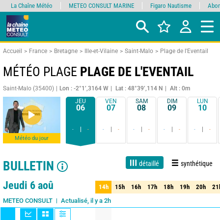
La Chaîne Météo
METEO CONSULT MARINE
Figaro Nautisme
Abon
Accueil
France
Bretagne
Ille-et-Vilaine
Saint-Malo
Plage de l'Eventail
MÉTÉO PLAGE
PLAGE DE L'EVENTAIL
Saint-Malo (35400)
Lon : -2°1’,3164 W
Lat : 48°39’,114 N
Alt : 0m
JEU
VEN
SAM
DIM
LUN
06
07
08
09
10
-
-
-
-
-
-
-
-
-
-
Météo du jour
BULLETIN
détaillé
synthétique
Live
1 jour
3 jours
7 jours
15 jours
80%
Fiabilité
Jeudi 6 aoû
14h
15h
16h
17h
18h
19h
20h
21
14h
15h
16h
17h
18h
19h
20h
21
Actualisé, il y a 2h
Mise à jour dans 39min
METEO CONSULT