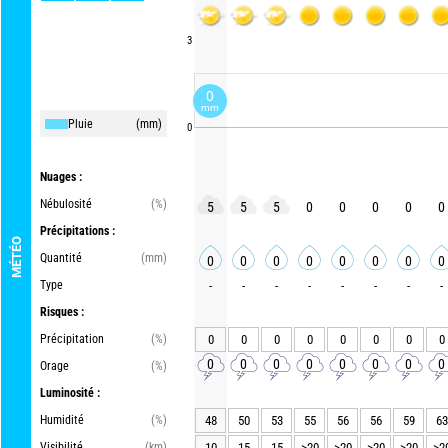
3
0
mm
Pluie
(mm)
0
Nuages :
Nébulosité
(%)
5
5
5
0
0
0
0
0
Précipitations :
MÉTÉO
Quantité
(mm)
0
0
0
0
0
0
0
0
Type
-
-
-
-
-
-
-
-
Risques :
Précipitation
(%)
0
0
0
0
0
0
0
0
0
0
0
0
0
0
0
0
Orage
(%)
Luminosité :
Humidité
(%)
48
50
53
55
56
56
59
63
Visibilité
(km)
10
15
15
>20
>20
>20
>20
>2