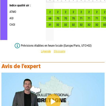
Indice qualité air :
ATMO
2
2
2
2
2
2
2
2
AQI
68
70
70
70
71
71
71
71
CAQI
31
32
32
32
32
32
32
32
Prévisions établies en heure locale (Europe/Paris, UTC+02)
Légende
Glossaire
Avis de l'expert