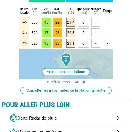
Heure
Dir.
Vit.
Raf.
T
Qte pluie
Nuages
Temps
locale
(°)
(km/h)
(km/h)
(°C)
(mm)
(%)
14h
330
16
22
21.4
0
-
-
13h
320
17
23
20.3
0
-
-
12h
320
16
23
21.1
0
-
-
Voir toutes les stations
Météo France - RADOME
Consulter les infos météo de la station terrestre
POUR ALLER PLUS LOIN
Carte Radar de pluie