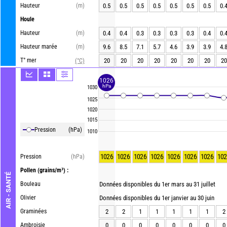
Hauteur
(m)
0.5
0.5
0.5
0.5
0.5
0.5
0.5
0.
Houle
Hauteur
(m)
0.4
0.4
0.3
0.3
0.3
0.3
0.4
0.
Hauteur marée
(m)
9.6
8.5
7.1
5.7
4.6
3.9
3.9
4.
T° mer
20
20
20
20
20
20
20
20
(°C)
1026
hPa
1030
1025
1020
1015
Pression
(hPa)
1010
1026
1026
1026
1026
1026
1026
1026
102
Pression
(hPa)
Pollen
(grains/m³) :
AIR - SANTÉ
Bouleau
Données disponibles du 1er mars au 31 juillet
Olivier
Données disponibles du 1er janvier au 30 juin
Graminées
2
2
1
1
1
1
1
2
Ambroisie
0
0
0
0
0
0
0
0