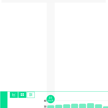
31
km/h
40
30