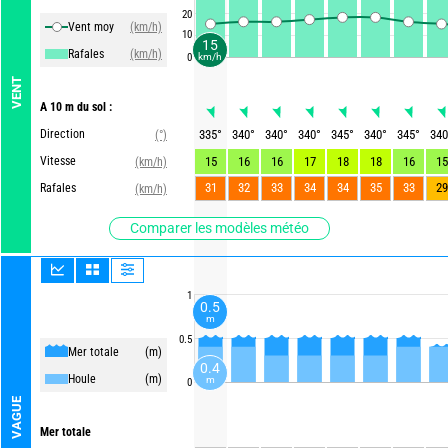
20
Vent moy
(km/h)
10
15
Rafales
(km/h)
0
km/h
VENT
A 10 m du sol :
Direction
335
°
340
°
340
°
340
°
345
°
340
°
345
°
340
(°)
Vitesse
15
16
16
17
18
18
16
15
(km/h)
31
32
33
34
34
35
33
29
Rafales
(km/h)
Comparer les modèles météo
1
0.5
m
0.5
Mer totale
(m)
0.4
Houle
(m)
m
0
VAGUE
Mer totale