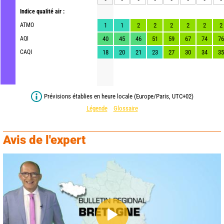
Indice qualité air :
ATMO
1
1
2
2
2
2
2
2
AQI
40
45
46
51
59
67
74
76
CAQI
18
20
21
23
27
30
34
35
Prévisions établies en heure locale (Europe/Paris, UTC+02)
Légende
Glossaire
Avis de l'expert