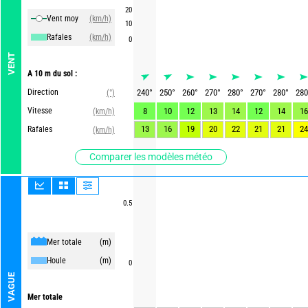
20
Vent moy
(km/h)
10
Rafales
(km/h)
0
VENT
A 10 m du sol :
Direction
240
°
250
°
260
°
270
°
280
°
270
°
280
°
280
(°)
Vitesse
8
10
12
13
14
12
14
16
(km/h)
13
16
19
20
22
21
21
24
Rafales
(km/h)
Comparer les modèles météo
0.5
Mer totale
(m)
Houle
(m)
0
VAGUE
Mer totale