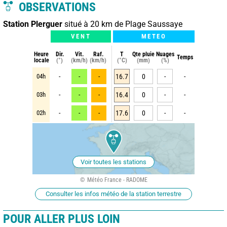
OBSERVATIONS
Station Plerguer
situé à 20 km de Plage Saussaye
VENT
METEO
Heure
Dir.
Vit.
Raf.
T
Qte pluie
Nuages
Temps
locale
(°)
(km/h)
(km/h)
(°C)
(mm)
(%)
04h
-
-
-
16.7
0
-
-
03h
-
-
-
16.4
0
-
-
02h
-
-
-
17.6
0
-
-
Voir toutes les stations
Météo France - RADOME
Consulter les infos météo de la station terrestre
POUR ALLER PLUS LOIN