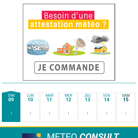
DIM
LUN
MAR
MER
JEU
VEN
SAM
09
10
11
12
13
14
15
-
-
-
-
-
-
-
-
-
-
-
-
-
-
METEO
CONSULT