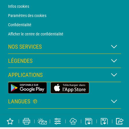
Infos cookies
Paramètres des cookies
Confidentialité
Afficher le centre de confidentialité
NOS SERVICES
Abonnement METEO Xpert
LÉGENDES
Abonnement METEO PRO
Légende des cartes
APPLICATIONS
Consultation avec un prévisionniste
Légende des pictogrammes
Bulletin PRO
Application Météo Terrestre
Glossaire
Alertes
LANGUES
Certificats d'intempéries
Français
Relevés sur mesure
Copyright METEO CONSULT © 2026
Anglais
Devis personnalisé