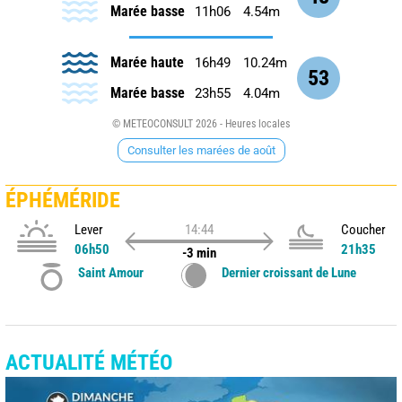
Marée basse
11h06
4.54m
Marée haute
16h49
10.24m
53
Marée basse
23h55
4.04m
© METEOCONSULT 2026 - Heures locales
Consulter les marées de août
ÉPHÉMÉRIDE
Lever
14:44
Coucher
06h50
21h35
-3 min
Saint Amour
Dernier croissant de Lune
ACTUALITÉ MÉTÉO