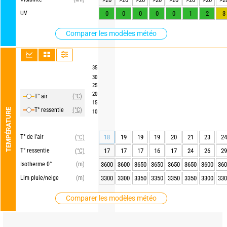
UV
0
0
0
0
0
1
2
3
Comparer les modèles météo
35
30
25
20
T° air
(°C)
15
T° ressentie
(°C)
TEMPÉRATURE
10
T° de l'air
18
19
19
19
20
21
23
24
(°C)
T° ressentie
17
17
17
16
17
24
26
29
(°C)
Isotherme 0°
(m)
3600
3600
3650
3650
3650
3650
3600
360
Lim pluie/neige
(m)
3300
3300
3350
3350
3350
3350
3300
330
Comparer les modèles météo