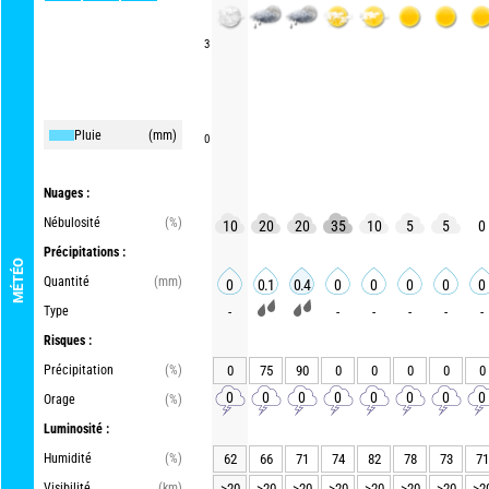
3
Pluie
(mm)
0
Nuages :
Nébulosité
(%)
10
20
20
35
10
5
5
0
Précipitations :
MÉTÉO
Quantité
(mm)
0
0.1
0.4
0
0
0
0
0
Type
-
-
-
-
-
-
Risques :
Précipitation
(%)
0
75
90
0
0
0
0
0
0
0
0
0
0
0
0
0
Orage
(%)
Luminosité :
Humidité
(%)
62
66
71
74
82
78
73
71
Visibilité
(km)
>20
>20
>20
>20
>20
>20
>20
>2