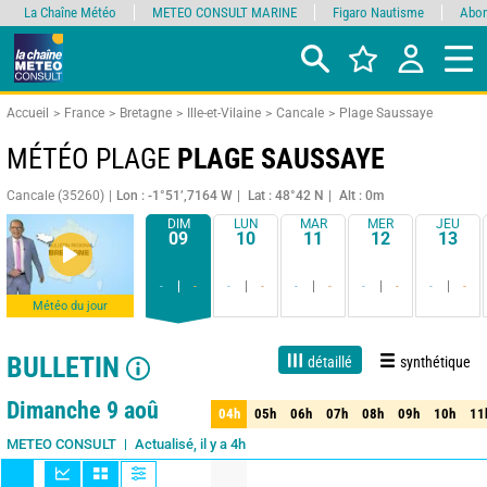
La Chaîne Météo
METEO CONSULT MARINE
Figaro Nautisme
Abon
Accueil
France
Bretagne
Ille-et-Vilaine
Cancale
Plage Saussaye
MÉTÉO PLAGE
PLAGE SAUSSAYE
Cancale (35260)
Lon : -1°51’,7164 W
Lat : 48°42 N
Alt : 0m
DIM
LUN
MAR
MER
JEU
09
10
11
12
13
-
-
-
-
-
-
-
-
-
-
Météo du jour
BULLETIN
détaillé
synthétique
Live
1 jour
3 jours
7 jours
15 jours
75%
Fiabilité
Dimanche 9 aoû
04h
05h
06h
07h
08h
09h
10h
11
04h
05h
06h
07h
08h
09h
10h
11
Actualisé, il y a 4h
METEO CONSULT