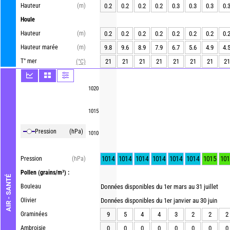
Hauteur
(m)
0.2
0.2
0.2
0.2
0.3
0.3
0.3
0.
Houle
Hauteur
(m)
0.2
0.2
0.2
0.2
0.2
0.2
0.2
0.
Hauteur marée
(m)
9.8
9.6
8.9
7.9
6.7
5.6
4.9
4.
T° mer
21
21
21
21
21
21
21
21
(°C)
1020
1015
Pression
(hPa)
1010
1014
1014
1014
1014
1014
1014
1015
101
Pression
(hPa)
Pollen
(grains/m³) :
AIR - SANTÉ
Bouleau
Données disponibles du 1er mars au 31 juillet
Olivier
Données disponibles du 1er janvier au 30 juin
Graminées
9
5
4
4
3
2
2
2
Ambroisie
0
0
0
0
0
0
0
0