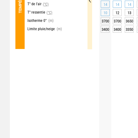
T° de l'air
(°C)
14
14
14
T° ressentie
(°C)
10
12
13
Isotherme 0°
(m)
3700
3700
3650
Limite pluie/neige
(m)
3400
3400
3350