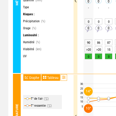
Quantité
(mm)
0
0
0
Type
-
-
-
Risques :
Précipitation
(%)
0
0
0
0
0
0
Orage
(%)
Luminosité :
Humidité
(%)
90
86
87
Visibilité
(km)
>20
>20
15
UV
0
0
0
Graphe
Tableau
30
25
14°
20
15
T° de l'air
(°C)
10
T° ressentie
(°C)
TEMPÉRATURE
5
10°