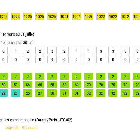
1025
1025
1025
1025
1025
1024
1024
1023
1022
1022
1022
102
1er mars au 31 juillet
1er janvier au 30 juin
0
1
2
2
2
2
1
1
3
3
3
3
0
0
0
0
0
0
0
0
0
0
0
0
2
2
2
2
2
2
2
2
2
2
2
2
50
50
56
60
65
68
69
70
70
70
70
70
22
23
25
27
30
31
31
32
32
32
32
32
ablies en heure locale (Europe/Paris, UTC+02)
Légende
Glossaire