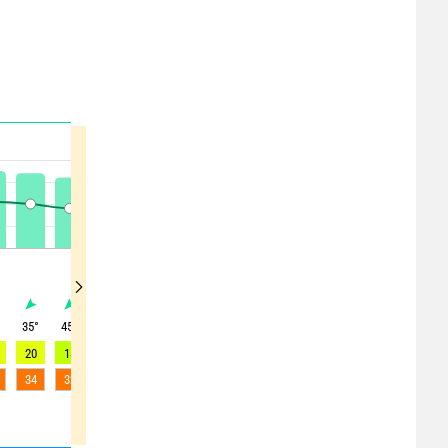
°
35
°
45
°
55
°
65
°
70
°
75
°
80
°
85
°
90
°
20
18
19
19
19
18
18
17
16
34
32
30
31
31
30
28
27
26