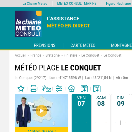
La Chaîne Météo
METEO CONSULT MARINE
Figaro Nautisme
L'ASSISTANCE
MÉTÉO EN DIRECT
PRÉVISIONS
CARTE MÉTÉO
MONTAGNE
Accueil
France
Bretagne
Finistère
Le Conquet
Le Conquet
MÉTÉO PLAGE
LE CONQUET
Le Conquet (29217)
Lon : -4°47’,3598 W
Lat : 48°21’,54 N
Alt : 0m
VEN
SAM
DIM
07
08
09
-
-
-
-
-
-
Météo du jour