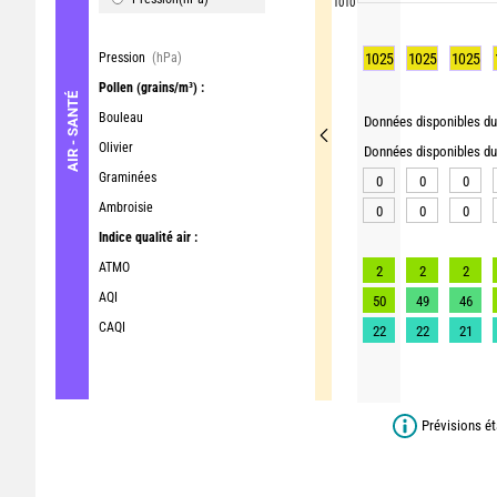
1010
Pression
(hPa)
1025
1025
1025
Pollen
(grains/m³) :
AIR - SANTÉ
Bouleau
Données disponibles du 
Olivier
Données disponibles du 
Graminées
0
0
0
Ambroisie
0
0
0
Indice qualité air :
ATMO
2
2
2
AQI
50
49
46
CAQI
22
22
21
Prévisions ét