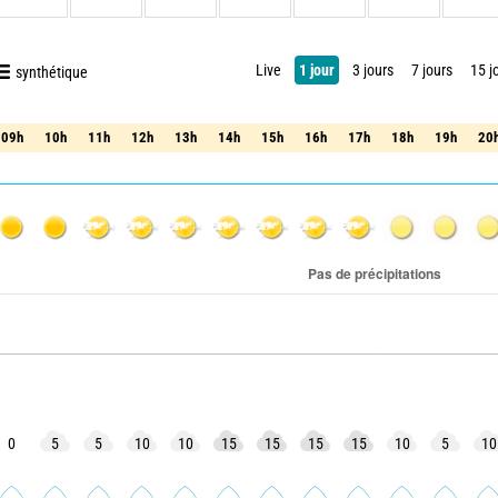
Live
1 jour
3 jours
7 jours
15 j
synthétique
09h
10h
11h
12h
13h
14h
15h
16h
17h
18h
19h
20
09h
10h
11h
12h
13h
14h
15h
16h
17h
18h
19h
20
0
5
5
10
10
15
15
15
15
10
5
10