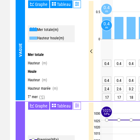
Graphe
Tableau
0.4
m
0.5
0.4
m
Mer totale
(m)
Hauteur houle
(m)
0
VAGUE
Mer totale
Hauteur
(m)
0.4
0.4
0.4
Houle
Hauteur
(m)
0.4
0.4
0.4
Hauteur marée
(m)
2.4
2.6
3.2
T° mer
(°C)
17
17
18
Graphe
Tableau
1025
1030
hPa
1025
1020
1015
Pression
(hPa)