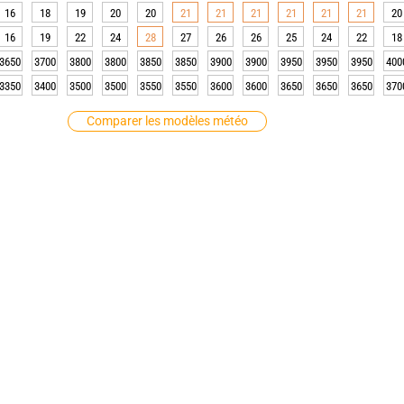
16
18
19
20
20
21
21
21
21
21
21
20
16
19
22
24
28
27
26
26
25
24
22
18
3650
3700
3800
3800
3850
3850
3900
3900
3950
3950
3950
400
3350
3400
3500
3500
3550
3550
3600
3600
3650
3650
3650
370
Comparer les modèles météo