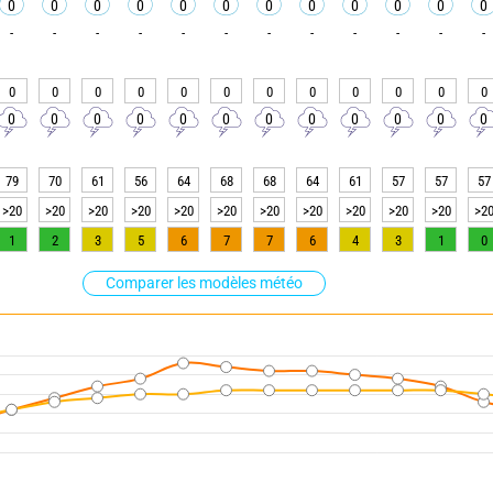
0
0
0
0
0
0
0
0
0
0
0
0
-
-
-
-
-
-
-
-
-
-
-
-
0
0
0
0
0
0
0
0
0
0
0
0
0
0
0
0
0
0
0
0
0
0
0
0
79
70
61
56
64
68
68
64
61
57
57
57
>20
>20
>20
>20
>20
>20
>20
>20
>20
>20
>20
>2
1
2
3
5
6
7
7
6
4
3
1
0
Comparer les modèles météo