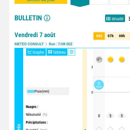
BULLETIN
détaillé
Vendredi 7 août
06h
07h
08h
06h
07h
08h
Run : 7/08 00Z
Maille : 1km
METEO CONSULT
Graphe
Tableau
3
0
mm
Pluie
(mm)
0
Nuages :
Nébulosité
(%)
0
5
5
Précipitations :
MÉTÉO