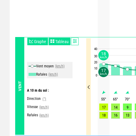
Graphe
Tableau
40
18
30
km/h
20
Vent moyen
(km/h)
10
17
Rafales
(km/h)
km/h
0
VENT
A 10 m du sol :
Direction
(°)
55
°
65
°
70
°
Vitesse
(km/h)
17
14
9
Rafales
18
16
13
(km/h)