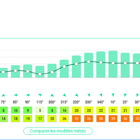
75
°
85
°
90
°
115
°
300
°
315
°
320
°
330
°
345
°
10
°
25
°
30
8
10
9
5
8
16
20
23
22
21
21
21
14
18
19
17
20
26
32
36
38
39
36
35
Comparer les modèles météo