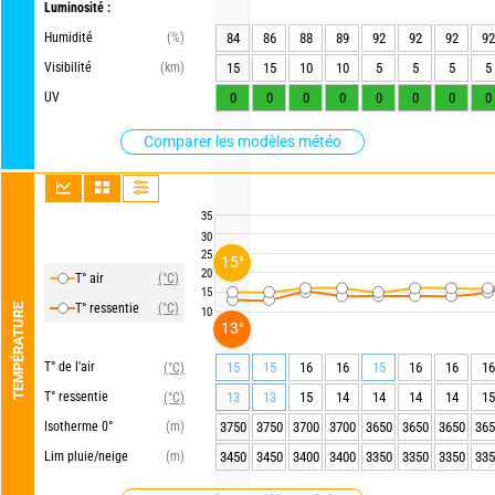
Luminosité :
Humidité
(%)
84
86
88
89
92
92
92
92
Visibilité
(km)
15
15
10
10
5
5
5
5
UV
0
0
0
0
0
0
0
0
Comparer les modèles météo
35
30
25
15°
20
T° air
(°C)
15
T° ressentie
(°C)
TEMPÉRATURE
10
13°
T° de l'air
15
15
16
16
15
16
16
16
(°C)
T° ressentie
13
13
15
14
14
14
14
15
(°C)
Isotherme 0°
(m)
3750
3750
3700
3700
3650
3650
3650
365
Lim pluie/neige
(m)
3450
3450
3400
3400
3350
3350
3350
335