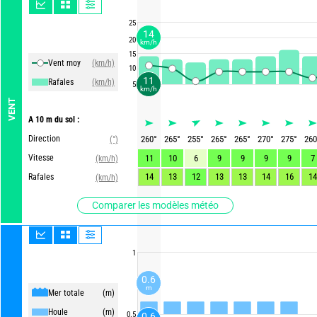
25
14
20
km/h
15
Vent moy
(km/h)
10
11
Rafales
(km/h)
5
km/h
VENT
A 10 m du sol :
Direction
260
°
265
°
255
°
265
°
265
°
270
°
275
°
260
(°)
Vitesse
11
10
6
9
9
9
9
7
(km/h)
14
13
12
13
13
14
16
14
Rafales
(km/h)
Comparer les modèles météo
1
0.6
m
Mer totale
(m)
Houle
(m)
0.5
0.6