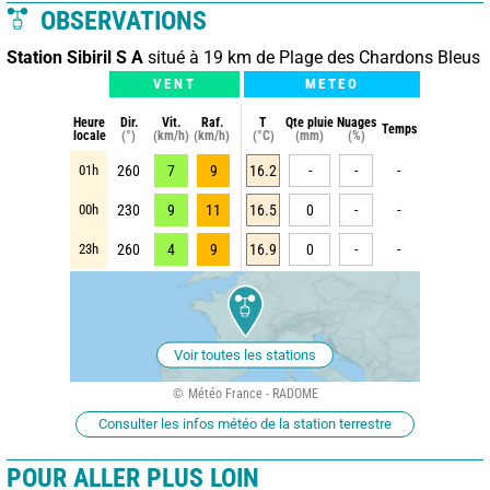
OBSERVATIONS
Station Sibiril S A
situé à 19 km de Plage des Chardons Bleus
VENT
METEO
Heure
Dir.
Vit.
Raf.
T
Qte pluie
Nuages
Temps
locale
(°)
(km/h)
(km/h)
(°C)
(mm)
(%)
01h
260
7
9
16.2
-
-
-
00h
230
9
11
16.5
0
-
-
23h
260
4
9
16.9
0
-
-
Voir toutes les stations
Météo France - RADOME
Consulter les infos météo de la station terrestre
POUR ALLER PLUS LOIN