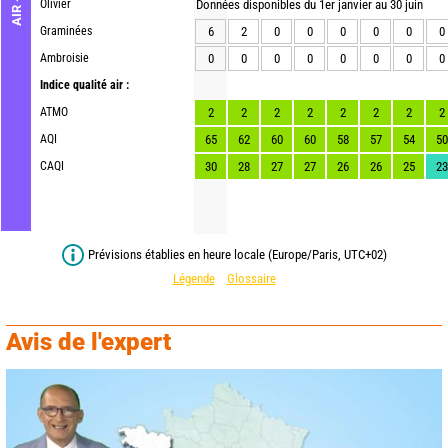
Olivier
Données disponibles du 1er janvier au 30 juin
Graminées
6
2
0
0
0
0
0
0
Ambroisie
0
0
0
0
0
0
0
0
Indice qualité air :
ATMO
2
2
2
2
2
2
2
2
AQI
65
62
60
60
58
57
54
50
CAQI
30
28
27
27
26
26
25
23
Prévisions établies en heure locale (Europe/Paris, UTC+02)
Légende
Glossaire
Avis de l'expert