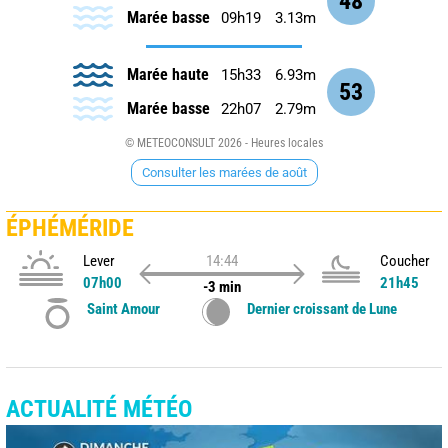
48
Marée basse
09h19
3.13m
Marée haute
15h33
6.93m
53
Marée basse
22h07
2.79m
© METEOCONSULT 2026 - Heures locales
Consulter les marées de août
ÉPHÉMÉRIDE
Lever
14:44
Coucher
07h00
21h45
-3 min
Saint Amour
Dernier croissant de Lune
ACTUALITÉ MÉTÉO