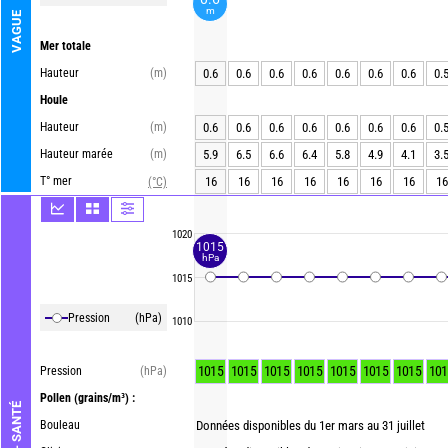
m
VAGUE
Mer totale
Hauteur
(m)
0.6
0.6
0.6
0.6
0.6
0.6
0.6
0.
Houle
Hauteur
(m)
0.6
0.6
0.6
0.6
0.6
0.6
0.6
0.
Hauteur marée
(m)
5.9
6.5
6.6
6.4
5.8
4.9
4.1
3.
T° mer
16
16
16
16
16
16
16
16
(°C)
1020
1015
hPa
1015
Pression
(hPa)
1010
1015
1015
1015
1015
1015
1015
1015
101
Pression
(hPa)
Pollen
(grains/m³) :
AIR - SANTÉ
Bouleau
Données disponibles du 1er mars au 31 juillet