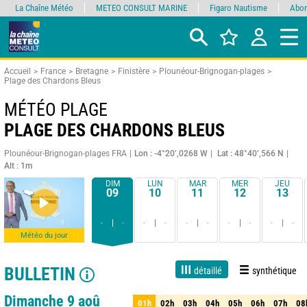
La Chaîne Météo
METEO CONSULT MARINE
Figaro Nautisme
Abon
Accueil
France
Bretagne
Finistère
Plounéour-Brignogan-plages
Plage des Chardons Bleus
MÉTÉO PLAGE
PLAGE DES CHARDONS BLEUS
Plounéour-Brignogan-plages FRA
Lon : -4°20’,0268 W
Lat : 48°40’,566 N
Alt : 1m
DIM
LUN
MAR
MER
JEU
09
10
11
12
13
-
-
-
-
-
-
-
-
-
-
Météo du jour
BULLETIN
détaillé
synthétique
Live
1 jour
3 jours
7 jours
15 jours
75%
Fiabilité
Dimanche 9 aoû
01h
02h
03h
04h
05h
06h
07h
08
01h
02h
03h
04h
05h
06h
07h
08