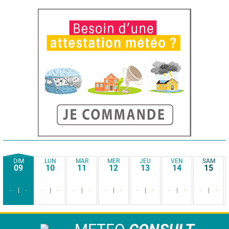
DIM
LUN
MAR
MER
JEU
VEN
SAM
09
10
11
12
13
14
15
-
-
-
-
-
-
-
-
-
-
-
-
-
-