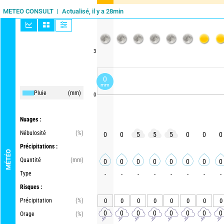
Actualisé, il y a 28min
METEO CONSULT
3
0
mm
Pluie
(mm)
0
Nuages :
Nébulosité
(%)
0
0
5
5
5
0
0
0
Précipitations :
MÉTÉO
Quantité
(mm)
0
0
0
0
0
0
0
0
Type
-
-
-
-
-
-
-
-
Risques :
Précipitation
(%)
0
0
0
0
0
0
0
0
0
0
0
0
0
0
0
0
Orage
(%)