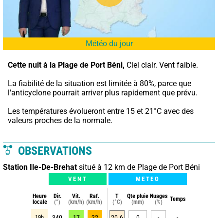
Météo du jour
Cette nuit à la Plage de Port Béni,
 Ciel clair. Vent faible.
La fiabilité de la situation est limitée à 80%, parce que 
l'anticyclone pourrait arriver plus rapidement que prévu.
Les températures évolueront entre 15 et 21°C avec des 
valeurs proches de la normale.
OBSERVATIONS
Station Ile-De-Brehat
situé à 12 km de Plage de Port Béni
VENT
METEO
Heure
Dir.
Vit.
Raf.
T
Qte pluie
Nuages
Temps
locale
(°)
(km/h)
(km/h)
(°C)
(mm)
(%)
19h
340
17
22
20.6
0
-
-