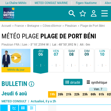
La Chaîne Météo
METEO CONSULT MARINE
Figaro Nautisme
Abon
Accueil
France
Bretagne
Côtes-d'Armor
Pleubian
Plage de Port Béni
MÉTÉO PLAGE
PLAGE DE PORT BÉNI
Pleubian FRA
Lon : -3°10’,2594 W
Lat : 48°50’,892 N
Alt : 0m
JEU
VEN
SAM
DIM
LUN
06
07
08
09
10
-
-
-
-
-
-
-
-
-
-
Météo du jour
BULLETIN
détaillé
synthétique
Ven. 7
Ven. 7
Live
1 jour
3 jours
7 jours
15 jours
80%
Fiabilité
Jeudi 6 aoû
19h
20h
21h
22h
23h
00h
01h
02
19h
20h
21h
22h
23h
00h
01h
02
Actualisé, il y a 2h
Mise à jour dans 1h
METEO CONSULT