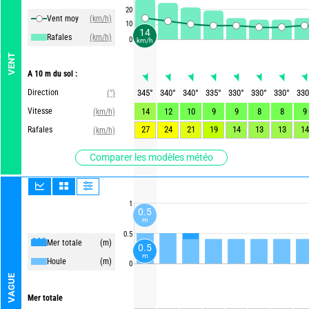
20
Vent moy
(km/h)
10
14
Rafales
(km/h)
0
km/h
VENT
A 10 m du sol :
Direction
345
°
340
°
340
°
335
°
330
°
330
°
330
°
330
(°)
Vitesse
14
12
10
9
9
8
8
9
(km/h)
27
24
21
19
14
13
13
14
Rafales
(km/h)
Comparer les modèles météo
1
0.5
m
0.5
Mer totale
(m)
0.5
m
Houle
(m)
0
VAGUE
Mer totale