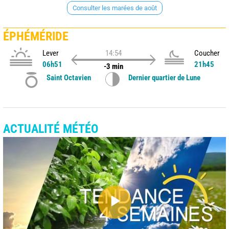
Consulter les marées de août
ÉPHÉMÉRIDE
Lever
14:54
Coucher
06h51
21h45
-3 min
Saint Octavien
Dernier quartier de Lune
ACTUALITÉ MÉTÉO