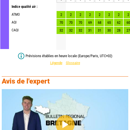
Indice qualité air :
ATMO
2
2
2
2
2
2
2
2
AQI
70
70
70
69
68
65
62
60
CAQI
32
32
32
31
31
30
28
27
Prévisions établies en heure locale (Europe/Paris, UTC+02)
Légende
Glossaire
Avis de l'expert