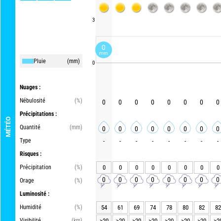
3
0
mm
Pluie
(mm)
0
Nuages :
Nébulosité
(%)
0
0
0
0
0
0
0
0
Précipitations :
MÉTÉO
Quantité
(mm)
0
0
0
0
0
0
0
0
Type
-
-
-
-
-
-
-
-
Risques :
Précipitation
(%)
0
0
0
0
0
0
0
0
0
0
0
0
0
0
0
0
Orage
(%)
Luminosité :
Humidité
(%)
54
61
69
74
78
80
82
82
Visibilité
(km)
>20
>20
>20
>20
>20
>20
>20
>2