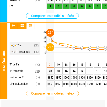
UV
1
0
0
0
0
0
0
0
Comparer les modèles météo
30
23°
25
20
T° air
(°C)
21°
15
T° ressentie
(°C)
TEMPÉRATURE
10
T° de l'air
21
19
18
16
15
15
15
15
(°C)
T° ressentie
23
18
16
14
14
13
13
13
(°C)
Isotherme 0°
(m)
3850
3850
3900
3900
3900
3850
3850
380
Lim pluie/neige
(m)
3550
3550
3600
3600
3600
3550
3550
350
Comparer les modèles météo