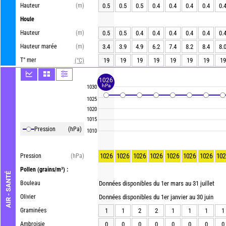
Hauteur
(m)
0.5
0.5
0.5
0.4
0.4
0.4
0.4
0.
Houle
Hauteur
(m)
0.5
0.5
0.4
0.4
0.4
0.4
0.4
0.
Hauteur marée
(m)
3.4
3.9
4.9
6.2
7.4
8.2
8.4
8.
T° mer
19
19
19
19
19
19
19
19
(°C)
1026
hPa
1030
1025
1020
1015
Pression
(hPa)
1010
1026
1026
1026
1026
1026
1026
1026
102
Pression
(hPa)
Pollen
(grains/m³) :
AIR - SANTÉ
Bouleau
Données disponibles du 1er mars au 31 juillet
Olivier
Données disponibles du 1er janvier au 30 juin
Graminées
1
1
2
2
1
1
1
1
Ambroisie
0
0
0
0
0
0
0
0