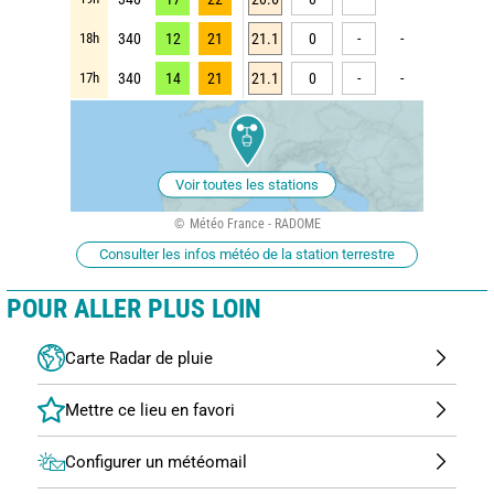
18h
340
12
21
21.1
0
-
-
17h
340
14
21
21.1
0
-
-
Voir toutes les stations
Météo France - RADOME
Consulter les infos météo de la station terrestre
POUR ALLER PLUS LOIN
Carte Radar de pluie
Configurer un météomail