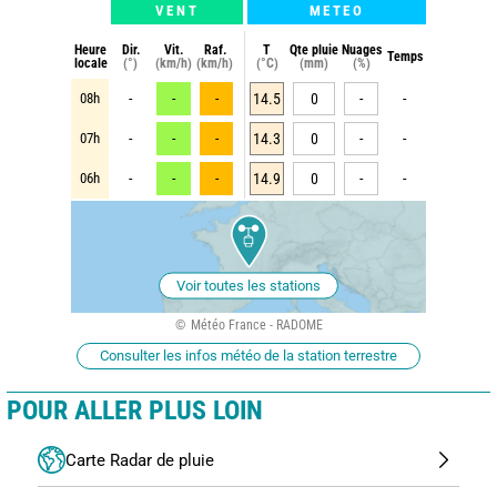
VENT
METEO
Heure
Dir.
Vit.
Raf.
T
Qte pluie
Nuages
Temps
locale
(°)
(km/h)
(km/h)
(°C)
(mm)
(%)
08h
-
-
-
14.5
0
-
-
07h
-
-
-
14.3
0
-
-
06h
-
-
-
14.9
0
-
-
Voir toutes les stations
Météo France - RADOME
Consulter les infos météo de la station terrestre
POUR ALLER PLUS LOIN
Carte Radar de pluie