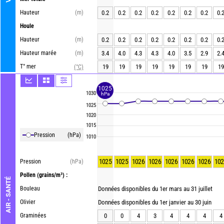
Hauteur
(m)
0.2
0.2
0.2
0.2
0.2
0.2
0.2
0.
Houle
Hauteur
(m)
0.2
0.2
0.2
0.2
0.2
0.2
0.2
0.
Hauteur marée
(m)
3.4
4.0
4.3
4.3
4.0
3.5
2.9
2.
T° mer
19
19
19
19
19
19
19
19
(°C)
1025
1030
hPa
1025
1020
1015
Pression
(hPa)
1010
1025
1025
1026
1026
1026
1026
1026
102
Pression
(hPa)
Pollen
(grains/m³) :
AIR - SANTÉ
Bouleau
Données disponibles du 1er mars au 31 juillet
Olivier
Données disponibles du 1er janvier au 30 juin
Graminées
0
0
4
3
4
4
4
4