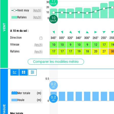
17
30
km/h
20
Vent moy
(km/h)
10
Rafales
(km/h)
10
0
km/h
VENT
A 10 m du sol :
Direction
345
°
335
°
320
°
340
°
300
°
265
°
255
°
255
(°)
Vitesse
10
10
9
10
9
12
17
19
(km/h)
17
17
17
19
18
20
27
30
Rafales
(km/h)
Comparer les modèles météo
0.5
0.2
m
Mer totale
(m)
0.2
Houle
(m)
m
0
VAGUE
Mer totale