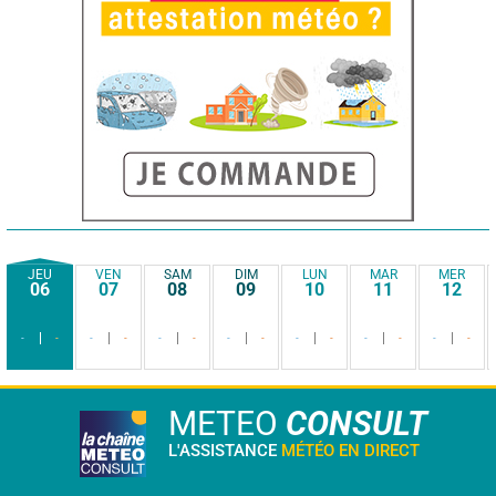
JEU
VEN
SAM
DIM
LUN
MAR
MER
06
07
08
09
10
11
12
-
-
-
-
-
-
-
-
-
-
-
-
-
-
METEO
CONSULT
L'ASSISTANCE
MÉTÉO EN DIRECT