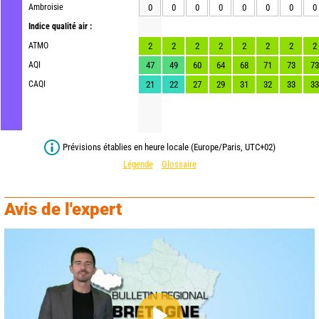
Ambroisie
0
0
0
0
0
0
0
0
Indice qualité air :
ATMO
2
2
2
2
2
2
2
2
AQI
47
49
60
64
68
71
73
73
CAQI
21
22
27
29
31
32
33
33
Prévisions établies en heure locale (Europe/Paris, UTC+02)
Légende
Glossaire
Avis de l'expert