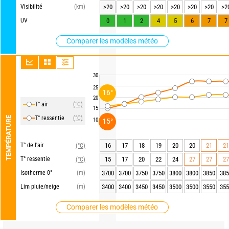
Visibilité
(km)
>20
>20
>20
>20
>20
>20
>20
>2
UV
0
1
2
4
5
6
7
7
Comparer les modèles météo
30
25
16°
20
T° air
(°C)
15
T° ressentie
(°C)
TEMPÉRATURE
10
15°
T° de l'air
16
17
18
19
20
20
21
21
(°C)
T° ressentie
15
17
20
22
24
27
27
27
(°C)
Isotherme 0°
(m)
3700
3700
3750
3750
3800
3800
3850
385
Lim pluie/neige
(m)
3400
3400
3450
3450
3500
3500
3550
355
Comparer les modèles météo