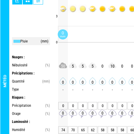
3
0
mm
Pluie
(mm)
0
Nuages :
Nébulosité
(%)
50
5
5
5
0
10
0
0
Précipitations :
MÉTÉO
Quantité
(mm)
0
0
0
0
0
0
0
0
Type
-
-
-
-
-
-
-
-
Risques :
Précipitation
(%)
0
0
0
0
0
0
0
0
0
0
0
0
0
0
0
0
Orage
(%)
Luminosité :
Humidité
(%)
74
70
65
62
58
58
58
60