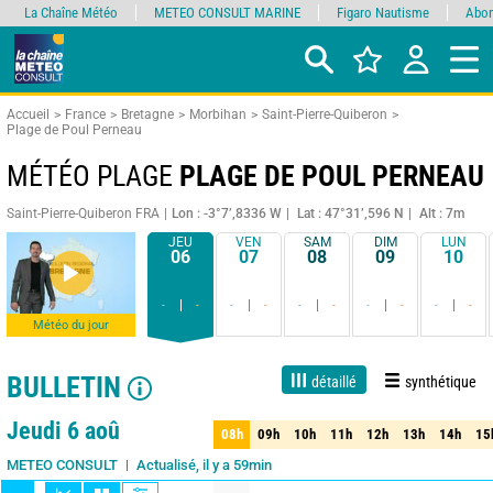
La Chaîne Météo
METEO CONSULT MARINE
Figaro Nautisme
Abon
Accueil
France
Bretagne
Morbihan
Saint-Pierre-Quiberon
Plage de Poul Perneau
MÉTÉO PLAGE
PLAGE DE POUL PERNEAU
Saint-Pierre-Quiberon FRA
Lon : -3°7’,8336 W
Lat : 47°31’,596 N
Alt : 7m
JEU
VEN
SAM
DIM
LUN
06
07
08
09
10
-
-
-
-
-
-
-
-
-
-
Météo du jour
BULLETIN
détaillé
synthétique
Live
1 jour
3 jours
7 jours
15 jours
80%
Fiabilité
Jeudi 6 aoû
08h
09h
10h
11h
12h
13h
14h
15
08h
09h
10h
11h
12h
13h
14h
15
Actualisé, il y a 59min
METEO CONSULT