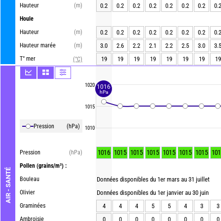
Hauteur
(m)
0.2
0.2
0.2
0.2
0.2
0.2
0.2
0.
Houle
Hauteur
(m)
0.2
0.2
0.2
0.2
0.2
0.2
0.2
0.
Hauteur marée
(m)
3.0
2.6
2.2
2.1
2.2
2.5
3.0
3.
T° mer
19
19
19
19
19
19
19
19
(°C)
1020
1016
hPa
1015
Pression
(hPa)
1010
1016
1015
1015
1015
1015
1015
1015
101
Pression
(hPa)
Pollen
(grains/m³) :
AIR - SANTÉ
Bouleau
Données disponibles du 1er mars au 31 juillet
Olivier
Données disponibles du 1er janvier au 30 juin
Graminées
4
4
4
5
5
4
3
3
Ambroisie
0
0
0
0
0
0
0
0