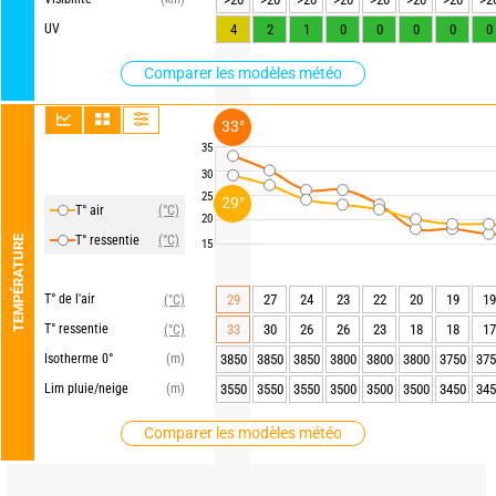
UV
4
2
1
0
0
0
0
0
Comparer les modèles météo
33°
35
30
25
29°
T° air
(°C)
20
T° ressentie
(°C)
TEMPÉRATURE
15
T° de l'air
29
27
24
23
22
20
19
19
(°C)
T° ressentie
33
30
26
26
23
18
18
17
(°C)
Isotherme 0°
(m)
3850
3850
3850
3800
3800
3800
3750
375
Lim pluie/neige
(m)
3550
3550
3550
3500
3500
3500
3450
345
Comparer les modèles météo