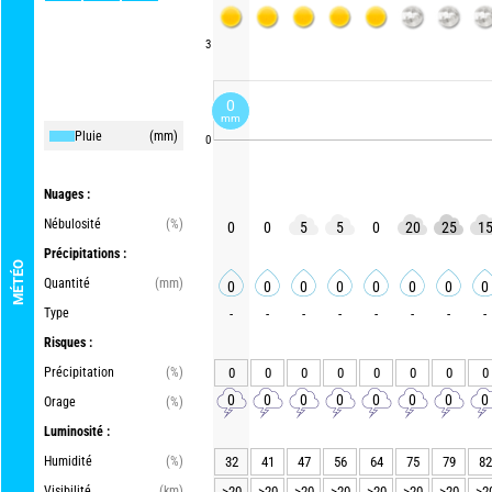
3
0
mm
Pluie
(mm)
0
Nuages :
Nébulosité
(%)
0
0
5
5
0
20
25
1
Précipitations :
MÉTÉO
Quantité
(mm)
0
0
0
0
0
0
0
0
Type
-
-
-
-
-
-
-
-
Risques :
Précipitation
(%)
0
0
0
0
0
0
0
0
0
0
0
0
0
0
0
0
Orage
(%)
Luminosité :
Humidité
(%)
32
41
47
56
64
75
79
82
Visibilité
(km)
>20
>20
>20
>20
>20
>20
>20
>2