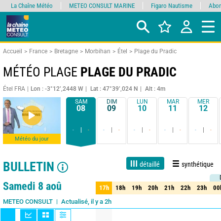
La Chaîne Météo
METEO CONSULT MARINE
Figaro Nautisme
Abon
Accueil
France
Bretagne
Morbihan
Étel
Plage du Pradic
MÉTÉO PLAGE
PLAGE DU PRADIC
Étel FRA
Lon : -3°12’,2448 W
Lat : 47°39’,024 N
Alt : 4m
SAM
DIM
LUN
MAR
MER
08
09
10
11
12
-
-
-
-
-
-
-
-
-
-
Météo du jour
BULLETIN
détaillé
synthétique
Live
1 jour
3 jours
7 jours
15 jours
75%
Fiabilité
Samedi 8 aoû
17h
18h
19h
20h
21h
22h
23h
00
17h
18h
19h
20h
21h
22h
23h
00
Actualisé, il y a 2h
METEO CONSULT