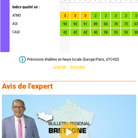
Indice qualité air :
ATMO
3
3
3
2
2
2
2
2
AQI
93
93
91
89
83
78
72
67
CAQI
42
42
42
40
38
35
33
30
Prévisions établies en heure locale (Europe/Paris, UTC+02)
Légende
Glossaire
Avis de l'expert