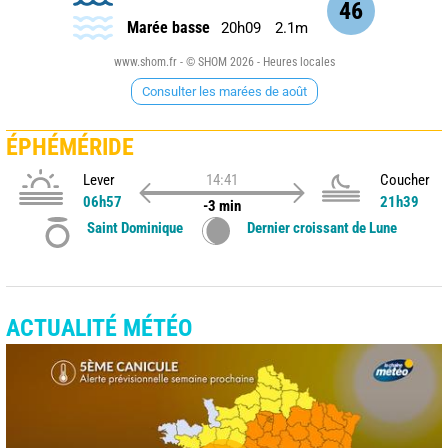
46
Marée basse
20h09
2.1m
www.shom.fr - © SHOM 2026 - Heures locales
Consulter les marées de août
ÉPHÉMÉRIDE
Lever
14:41
Coucher
06h57
21h39
-3 min
Saint Dominique
Dernier croissant de Lune
ACTUALITÉ MÉTÉO