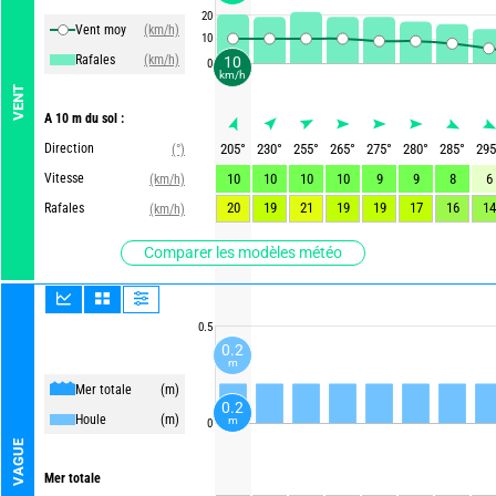
20
Vent moy
(km/h)
10
Rafales
(km/h)
10
0
km/h
VENT
A 10 m du sol :
Direction
205
°
230
°
255
°
265
°
275
°
280
°
285
°
295
(°)
Vitesse
10
10
10
10
9
9
8
6
(km/h)
20
19
21
19
19
17
16
14
Rafales
(km/h)
Comparer les modèles météo
0.5
0.2
m
Mer totale
(m)
0.2
Houle
(m)
m
0
VAGUE
Mer totale