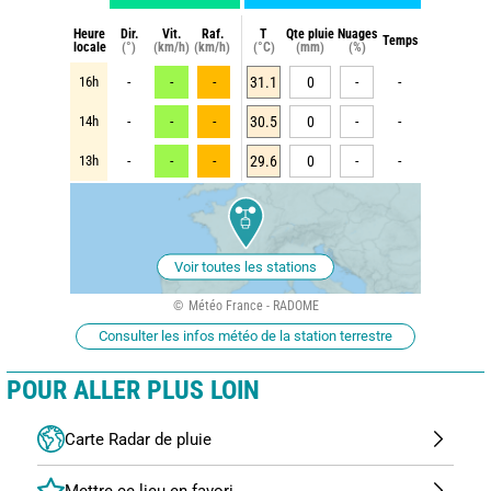
Heure
Dir.
Vit.
Raf.
T
Qte pluie
Nuages
Temps
locale
(°)
(km/h)
(km/h)
(°C)
(mm)
(%)
16h
-
-
-
31.1
0
-
-
14h
-
-
-
30.5
0
-
-
13h
-
-
-
29.6
0
-
-
Voir toutes les stations
Météo France - RADOME
Consulter les infos météo de la station terrestre
POUR ALLER PLUS LOIN
Carte Radar de pluie