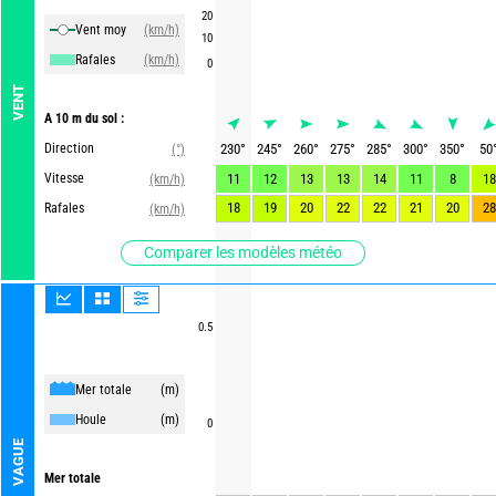
20
Vent moy
(km/h)
10
Rafales
(km/h)
0
VENT
A 10 m du sol :
Direction
230
°
245
°
260
°
275
°
285
°
300
°
350
°
50
(°)
Vitesse
11
12
13
13
14
11
8
18
(km/h)
18
19
20
22
22
21
20
28
Rafales
(km/h)
Comparer les modèles météo
0.5
Mer totale
(m)
Houle
(m)
0
VAGUE
Mer totale