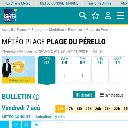
La Chaîne Météo
METEO CONSULT MARINE
Figaro Nautisme
Abon
Accueil
France
Bretagne
Morbihan
Plœmeur
Plage du Pérello
MÉTÉO PLAGE
PLAGE DU PÉRELLO
Plœmeur FRA
Lon : -3°26’,6472 W
Lat : 47°41’,982 N
Alt : 2m
VEN
SAM
DIM
LUN
MAR
07
08
09
10
11
-
-
-
-
-
-
-
-
-
-
Météo du jour
BULLETIN
détaillé
synthétique
Live
1 jour
3 jours
7 jours
15 jours
80%
Fiabilité
Vendredi 7 aoû
16h
17h
18h
19h
20h
21h
22h
23
16h
17h
18h
19h
20h
21h
22h
23
Actualisé, il y a 1h
METEO CONSULT