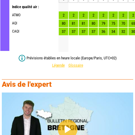
Indice qualité air :
ATMO
2
2
2
2
2
2
2
2
AQI
80
81
81
80
79
75
70
65
CAQI
37
37
37
37
36
34
32
30
Prévisions établies en heure locale (Europe/Paris, UTC+02)
Légende
Glossaire
Avis de l'expert