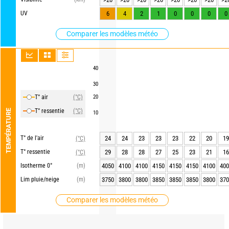
UV
6
4
2
1
0
0
0
0
Comparer les modèles météo
40
30
T° air
(°C)
20
T° ressentie
(°C)
TEMPÉRATURE
10
T° de l'air
24
24
23
23
23
22
20
19
(°C)
T° ressentie
29
28
28
27
25
23
21
16
(°C)
Isotherme 0°
(m)
4050
4100
4100
4150
4150
4150
4100
400
Lim pluie/neige
(m)
3750
3800
3800
3850
3850
3850
3800
370
Comparer les modèles météo