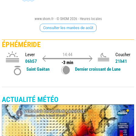
www.shom.fr - © SHOM 2026 - Heures locales
Consulter les marées de août
ÉPHÉMÉRIDE
Lever
14:44
Coucher
06h57
21h41
-3 min
Saint Gaétan
Dernier croissant de Lune
ACTUALITÉ MÉTÉO