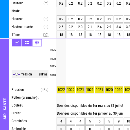
Hauteur
(m)
0.2
0.2
0.2
0.2
0.2
0.2
0.2
0.
Houle
Hauteur
(m)
0.2
0.2
0.2
0.2
0.2
0.2
0.2
0.
Hauteur marée
(m)
2.5
2.2
2.0
2.1
2.4
2.9
3.4
3.
T° mer
18
18
18
18
18
18
18
18
(°C)
1025
1020
1015
Pression
(hPa)
1010
1022
1022
1021
1021
1021
1020
1020
102
Pression
(hPa)
Pollen
(grains/m³) :
AIR - SANTÉ
Bouleau
Données disponibles du 1er mars au 31 juillet
Olivier
Données disponibles du 1er janvier au 30 juin
Graminées
4
4
4
5
5
5
9
10
Ambroisie
0
0
0
0
0
0
0
0