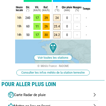
Heure
Dir.
Vit.
Raf.
T
Qte pluie
Nuages
Temps
locale
(°)
(km/h)
(km/h)
(°C)
(mm)
(%)
16h
240
17
29
24
0
-
-
15h
60
11
26
25.4
0
-
-
14h
50
17
30
24.2
0
-
-
Voir toutes les stations
Météo France - RADOME
Consulter les infos météo de la station terrestre
POUR ALLER PLUS LOIN
Carte Radar de pluie