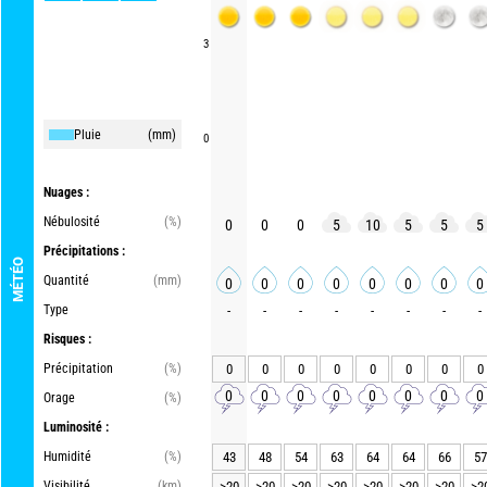
3
Pluie
(mm)
0
Nuages :
Nébulosité
(%)
0
0
0
5
10
5
5
5
Précipitations :
MÉTÉO
Quantité
(mm)
0
0
0
0
0
0
0
0
Type
-
-
-
-
-
-
-
-
Risques :
Précipitation
(%)
0
0
0
0
0
0
0
0
0
0
0
0
0
0
0
0
Orage
(%)
Luminosité :
Humidité
(%)
43
48
54
63
64
64
66
57
Visibilité
(km)
>20
>20
>20
>20
>20
>20
>20
>2