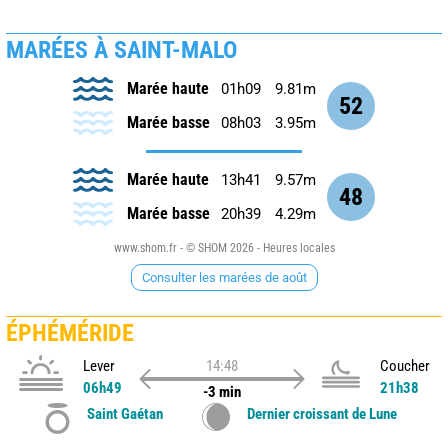
MARÉES À SAINT-MALO
Marée haute
01h09
9.81m
52
Marée basse
08h03
3.95m
Marée haute
13h41
9.57m
48
Marée basse
20h39
4.29m
www.shom.fr - © SHOM 2026 - Heures locales
Consulter les marées de août
ÉPHÉMÉRIDE
Lever
14:48
Coucher
06h49
21h38
-3 min
Saint Gaétan
Dernier croissant de Lune