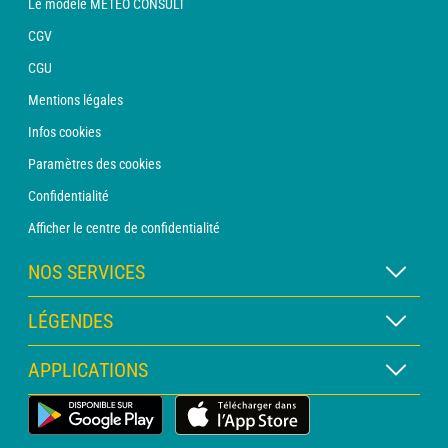
Le modèle METEO CONSULT
CGV
CGU
Mentions légales
Infos cookies
Paramètres des cookies
Confidentialité
Afficher le centre de confidentialité
NOS SERVICES
Abonnement METEO Xpert
LÉGENDES
Abonnement METEO PRO
Légende des cartes
APPLICATIONS
Consultation avec un prévisionniste
Légende des pictogrammes
Bulletin PRO
Application Météo Terrestre
Glossaire
Alertes