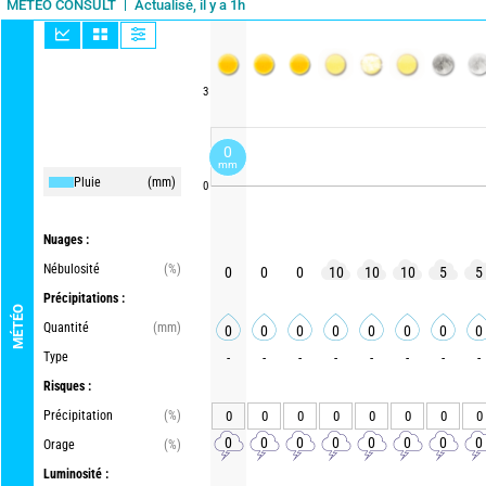
Actualisé, il y a 1h
METEO CONSULT
3
0
mm
Pluie
(mm)
0
Nuages :
Nébulosité
(%)
0
0
0
10
10
10
5
5
Précipitations :
MÉTÉO
Quantité
(mm)
0
0
0
0
0
0
0
0
Type
-
-
-
-
-
-
-
-
Risques :
Précipitation
(%)
0
0
0
0
0
0
0
0
0
0
0
0
0
0
0
0
Orage
(%)
Luminosité :