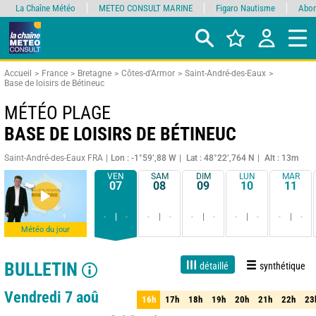
La Chaîne Météo
METEO CONSULT MARINE
Figaro Nautisme
Abon
Accueil
France
Bretagne
Côtes-d'Armor
Saint-André-des-Eaux
Base de loisirs de Bétineuc
MÉTÉO PLAGE
BASE DE LOISIRS DE BÉTINEUC
Saint-André-des-Eaux FRA
Lon : -1°59’,88 W
Lat : 48°22’,764 N
Alt : 13m
VEN
SAM
DIM
LUN
MAR
07
08
09
10
11
-
-
-
-
-
-
-
-
-
-
Météo du jour
BULLETIN
détaillé
synthétique
Live
1 jour
3 jours
7 jours
15 jours
80%
Fiabilité
Vendredi 7 aoû
16h
17h
18h
19h
20h
21h
22h
23
16h
17h
18h
19h
20h
21h
22h
23