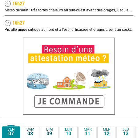
16h27
Météo demain : très fortes chaleurs au sud-ouest avant des orages, jusqu'à 39°C
16h27
Pic allergique critique au nord et à l'est : urticacées et orages créent un cocktail explosif
VEN
SAM
DIM
LUN
MAR
MER
JEU
07
08
09
10
11
12
13