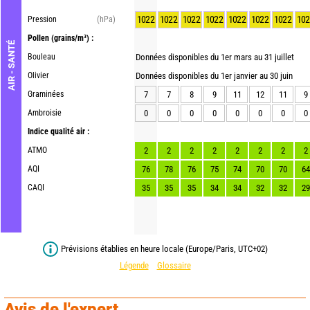
1022
1022
1022
1022
1022
1022
1022
102
Pression
(hPa)
Pollen
(grains/m³) :
AIR - SANTÉ
Bouleau
Données disponibles du 1er mars au 31 juillet
Olivier
Données disponibles du 1er janvier au 30 juin
Graminées
7
7
8
9
11
12
11
9
Ambroisie
0
0
0
0
0
0
0
0
Indice qualité air :
ATMO
2
2
2
2
2
2
2
2
AQI
76
78
76
75
74
70
70
64
CAQI
35
35
35
34
34
32
32
29
Prévisions établies en heure locale (Europe/Paris, UTC+02)
Légende
Glossaire
Avis de l'expert