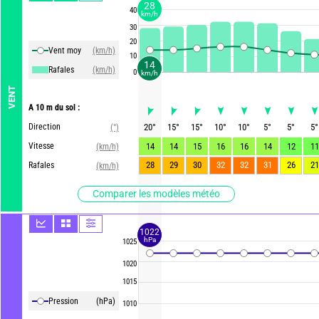
28
40
km/h
30
20
Vent moy
(km/h)
10
14
Rafales
(km/h)
0
km/h
VENT
A 10 m du sol :
Direction
20
°
15
°
15
°
10
°
10
°
5
°
5
°
5
°
(°)
Vitesse
14
14
15
16
16
14
12
11
(km/h)
28
29
30
32
32
31
26
21
Rafales
(km/h)
Comparer les modèles météo
1022
hPa
1025
1020
1015
Pression
(hPa)
1010