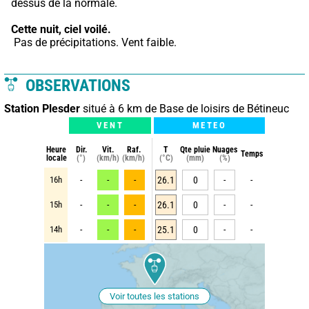
dessus de la normale.
Cette nuit,
ciel voilé.
 Pas de précipitations. Vent faible.
OBSERVATIONS
Station Plesder
situé à 6 km de Base de loisirs de Bétineuc
VENT
METEO
Heure
Dir.
Vit.
Raf.
T
Qte pluie
Nuages
Temps
locale
(°)
(km/h)
(km/h)
(°C)
(mm)
(%)
16h
-
-
-
26.1
0
-
-
15h
-
-
-
26.1
0
-
-
14h
-
-
-
25.1
0
-
-
Voir toutes les stations