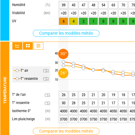
Humidité
(%)
39
43
47
48
54
63
70
75
Visibilité
(km)
>20
>20
>20
>20
>20
>20
>20
>2
UV
6
4
2
1
0
0
0
0
Comparer les modèles météo
30°
40
30
T° air
(°C)
20
26°
T° ressentie
(°C)
TEMPÉRATURE
10
T° de l'air
26
25
23
21
20
19
18
17
(°C)
T° ressentie
30
28
25
21
21
17
15
15
(°C)
Isotherme 0°
(m)
4000
4000
4000
4050
4050
4050
4050
405
Lim pluie/neige
(m)
3700
3700
3700
3750
3750
3750
3750
375
Comparer les modèles météo