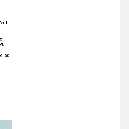
Vent 
e 
vu.
lles 