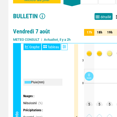
BULLETIN
détaillé
Vendredi 7 août
17h
18h
19h
17h
18h
19h
Actualisé, il y a 2h
Mise à jour dans 48min
METEO CONSULT
Graphe
Tableau
3
0
mm
Pluie
(mm)
0
Nuages :
Nébulosité
(%)
5
5
5
Précipitations :
MÉTÉO