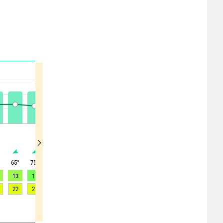
°
65
°
75
°
80
°
100
°
125
°
145
°
155
°
165
°
180
°
13
12
12
11
12
13
13
12
10
22
22
23
24
24
26
27
26
25