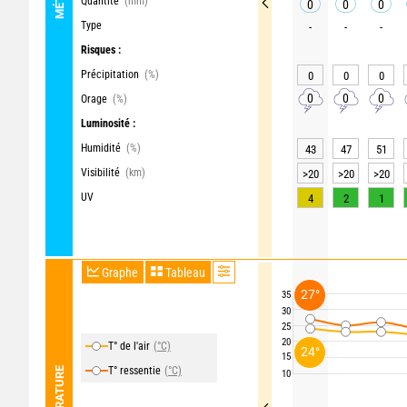
Quantité
(mm)
0
0
0
Type
-
-
-
Risques :
Précipitation
(%)
0
0
0
0
0
0
Orage
(%)
Luminosité :
Humidité
(%)
43
47
51
Visibilité
(km)
>20
>20
>20
UV
4
2
1
Graphe
Tableau
27°
35
30
25
20
T° de l'air
(°C)
24°
15
T° ressentie
(°C)
TEMPÉRATURE
10