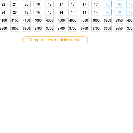
22
21
20
19
18
17
17
17
17
16
16
16
24
23
18
16
15
14
14
14
14
13
13
13
4100
4150
4100
4000
4050
4000
4000
4000
4000
3950
3950
400
3800
3850
3800
3700
3750
3700
3700
3700
3700
3650
3650
370
Comparer les modèles météo