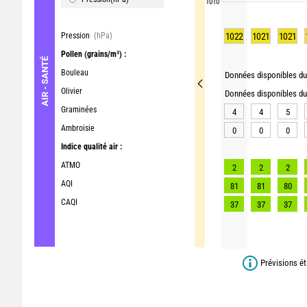
1010
Pression
(hPa)
1022
1021
1021
Pollen
(grains/m³) :
AIR - SANTÉ
Bouleau
Données disponibles du 
Olivier
Données disponibles du 
Graminées
4
4
5
Ambroisie
0
0
0
Indice qualité air :
ATMO
2
2
2
AQI
81
81
80
CAQI
37
37
37
Prévisions ét