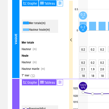
Graphe
Tableau
0.5
0.2
m
Mer totale
(m)
0.2
Hauteur houle
(m)
m
0
VAGUE
Mer totale
Hauteur
(m)
0.2
0.2
0.2
Houle
Hauteur
(m)
0.2
0.2
0.2
Hauteur marée
(m)
2.1
1.9
2.0
T° mer
(°C)
18
18
18
Graphe
Tableau
1022
hPa
1025
1020
1015
Pression
(hPa)