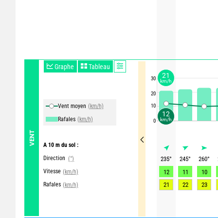
Graphe
Tableau
21
30
km/h
20
Vent moyen
(km/h)
10
12
Rafales
(km/h)
km/h
0
VENT
A 10 m du sol :
Direction
(°)
235
°
245
°
260
°
Vitesse
(km/h)
12
11
10
Rafales
21
22
23
(km/h)