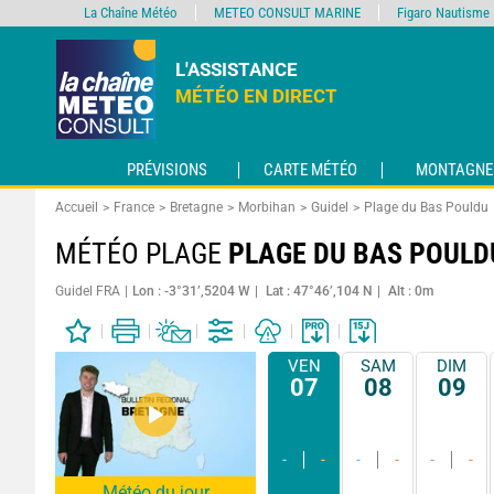
La Chaîne Météo
METEO CONSULT MARINE
Figaro Nautisme
L'ASSISTANCE
MÉTÉO EN DIRECT
PRÉVISIONS
CARTE MÉTÉO
MONTAGNE
Accueil
France
Bretagne
Morbihan
Guidel
Plage du Bas Pouldu
MÉTÉO PLAGE
PLAGE DU BAS POULD
Guidel FRA
Lon : -3°31’,5204 W
Lat : 47°46’,104 N
Alt : 0m
VEN
SAM
DIM
07
08
09
-
-
-
-
-
-
Météo du jour