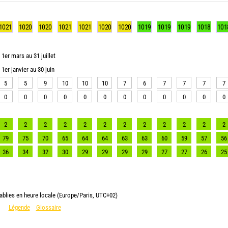
1021
1020
1020
1021
1021
1020
1020
1019
1019
1019
1018
101
1er mars au 31 juillet
1er janvier au 30 juin
5
5
9
10
10
10
7
6
7
7
7
7
0
0
0
0
0
0
0
0
0
0
0
0
2
2
2
2
2
2
2
2
2
2
2
2
79
75
70
65
64
64
63
63
60
59
57
56
36
34
32
30
29
29
29
29
27
27
26
25
ablies en heure locale (Europe/Paris, UTC+02)
Légende
Glossaire