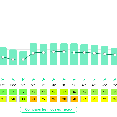
270
°
295
°
30
°
50
°
50
°
50
°
50
°
55
°
60
°
60
°
65
°
65
10
7
7
15
16
17
17
16
16
15
14
13
23
20
18
28
27
28
28
28
27
26
24
22
Comparer les modèles météo