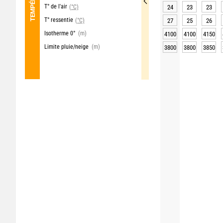
T° de l'air
(°C)
24
23
23
T° ressentie
(°C)
27
25
26
Isotherme 0°
(m)
4100
4100
4150
Limite pluie/neige
(m)
3800
3800
3850