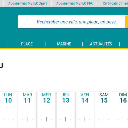
Abonnement METEO Xpert
Abonnement METEO PRO
Certificats d'int
PLAGE
MARINE
ACTUALITÉS
U
LUN
MAR
MER
JEU
VEN
SAM
DIM
10
11
12
13
14
15
16
-
-
-
-
-
-
-
-
-
-
-
-
-