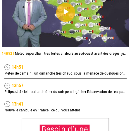
14H52 |
Météo aujourd'hui : très fortes chaleurs au sud-ouest avant des orages, jusqu'à 39°C
14h51
Météo de demain : un dimanche très chaud, sous la menace de quelques orages
13h57
Eclipse J-4 : le brouillard côtier du soir peut-il gâcher l’observation de l’éclipse à la plage ?
13h41
Nouvelle canicule en France : ce qui vous attend