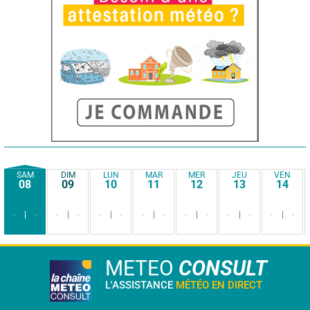
SAM
DIM
LUN
MAR
MER
JEU
VEN
08
09
10
11
12
13
14
-
-
-
-
-
-
-
-
-
-
-
-
-
-
METEO
CONSULT
L'ASSISTANCE
MÉTÉO EN DIRECT