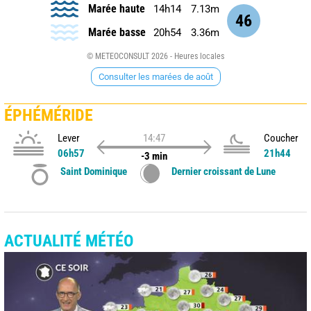
Marée haute
14h14
7.13m
46
Marée basse
20h54
3.36m
© METEOCONSULT 2026 - Heures locales
Consulter les marées de août
ÉPHÉMÉRIDE
Lever
14:47
Coucher
06h57
21h44
-3 min
Saint Dominique
Dernier croissant de Lune
ACTUALITÉ MÉTÉO