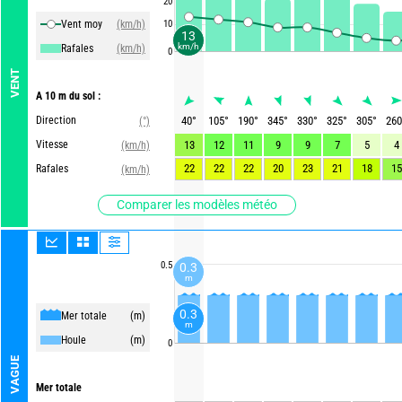
20
Vent moy
(km/h)
10
13
km/h
Rafales
(km/h)
0
VENT
A 10 m du sol :
Direction
40
°
105
°
190
°
345
°
330
°
325
°
305
°
260
(°)
Vitesse
13
12
11
9
9
7
5
4
(km/h)
22
22
22
20
23
21
18
15
Rafales
(km/h)
Comparer les modèles météo
0.5
0.3
m
0.3
Mer totale
(m)
m
Houle
(m)
0
VAGUE
Mer totale