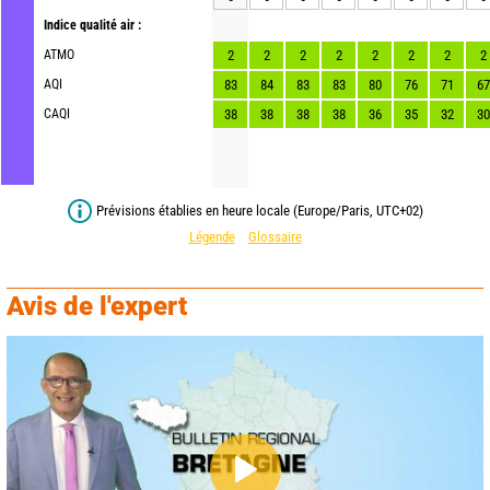
Indice qualité air :
ATMO
2
2
2
2
2
2
2
2
AQI
83
84
83
83
80
76
71
67
CAQI
38
38
38
38
36
35
32
30
Prévisions établies en heure locale (Europe/Paris, UTC+02)
Légende
Glossaire
Avis de l'expert