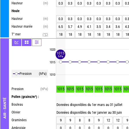
Hauteur
(m)
0.3
0.3
0.3
0.3
0.3
0.3
0.3
0.
Houle
Hauteur
(m)
0.3
0.3
0.3
0.3
0.3
0.3
0.3
0.
Hauteur marée
(m)
6.5
5.7
4.9
4.1
3.5
3.4
3.6
4.
T° mer
18
18
18
18
18
18
18
18
(°C)
1020
1015
hPa
1015
Pression
(hPa)
1010
1015
1015
1015
1015
1015
1015
1015
101
Pression
(hPa)
Pollen
(grains/m³) :
AIR - SANTÉ
Bouleau
Données disponibles du 1er mars au 31 juillet
Olivier
Données disponibles du 1er janvier au 30 juin
Graminées
9
9
8
8
9
12
12
9
Ambroisie
0
0
0
0
0
0
0
0