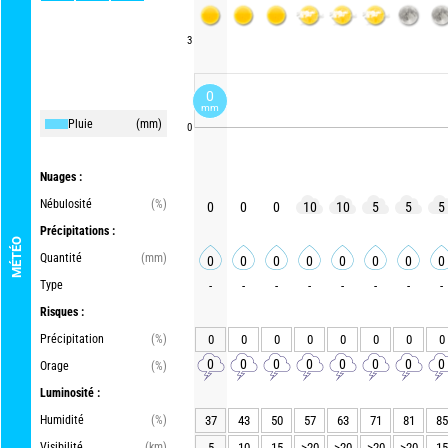
3
0
mm
Pluie
(mm)
0
Nuages :
Nébulosité
(%)
0
0
0
10
10
5
5
5
Précipitations :
MÉTÉO
Quantité
(mm)
0
0
0
0
0
0
0
0
Type
-
-
-
-
-
-
-
-
Risques :
Précipitation
(%)
0
0
0
0
0
0
0
0
0
0
0
0
0
0
0
0
Orage
(%)
Luminosité :
Humidité
(%)
37
43
50
57
63
71
81
85
Visibilité
(km)
5
10
15
>20
>20
>20
>20
15