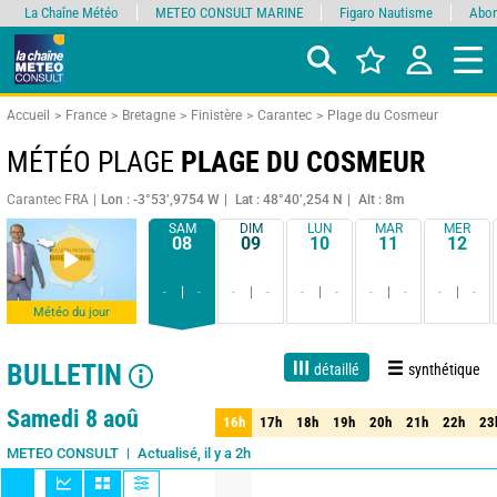
La Chaîne Météo
METEO CONSULT MARINE
Figaro Nautisme
Abon
Accueil
France
Bretagne
Finistère
Carantec
Plage du Cosmeur
MÉTÉO PLAGE
PLAGE DU COSMEUR
Carantec FRA
Lon : -3°53’,9754 W
Lat : 48°40’,254 N
Alt : 8m
SAM
DIM
LUN
MAR
MER
08
09
10
11
12
-
-
-
-
-
-
-
-
-
-
Météo du jour
BULLETIN
détaillé
synthétique
Live
1 jour
3 jours
7 jours
15 jours
80%
Fiabilité
Samedi 8 aoû
16h
17h
18h
19h
20h
21h
22h
23
16h
17h
18h
19h
20h
21h
22h
23
Actualisé, il y a 2h
METEO CONSULT