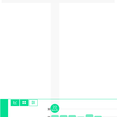
22
30
km/h