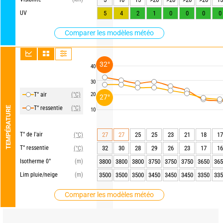
UV
5
4
2
1
0
0
0
0
Comparer les modèles météo
32°
40
30
T° air
(°C)
20
27°
T° ressentie
(°C)
TEMPÉRATURE
10
T° de l'air
27
27
25
25
23
21
18
17
(°C)
T° ressentie
32
30
28
29
26
23
17
16
(°C)
Isotherme 0°
(m)
3800
3800
3800
3750
3750
3750
3650
365
Lim pluie/neige
(m)
3500
3500
3500
3450
3450
3450
3350
335
Comparer les modèles météo