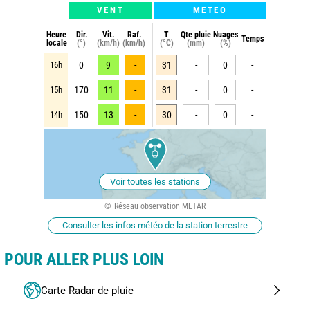
VENT
METEO
Heure
Dir.
Vit.
Raf.
T
Qte pluie
Nuages
Temps
locale
(°)
(km/h)
(km/h)
(°C)
(mm)
(%)
16h
0
9
-
31
-
0
-
15h
170
11
-
31
-
0
-
14h
150
13
-
30
-
0
-
Voir toutes les stations
Réseau observation METAR
Consulter les infos météo de la station terrestre
POUR ALLER PLUS LOIN
Carte Radar de pluie