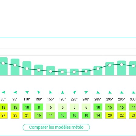
85
°
95
°
110
°
130
°
155
°
190
°
220
°
240
°
285
°
295
°
295
°
300
18
15
10
8
6
5
5
6
10
15
16
14
27
25
21
16
14
10
10
10
14
20
22
21
Comparer les modèles météo