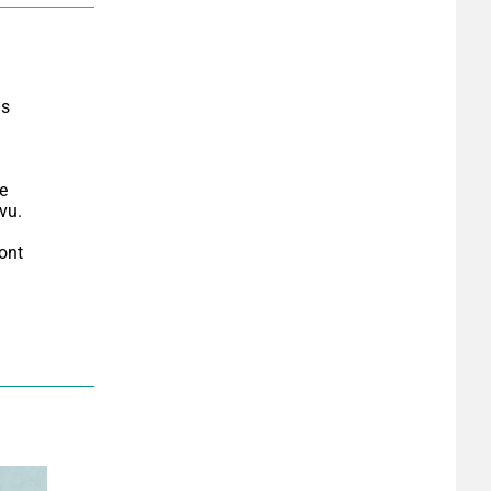
e 
vu.
ont 
.