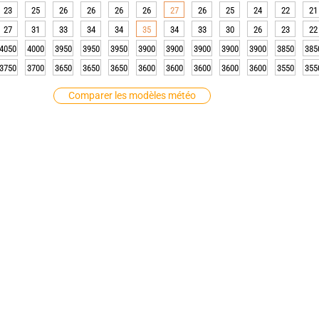
23
25
26
26
26
26
27
26
25
24
22
21
27
31
33
34
34
35
34
33
30
26
23
22
4050
4000
3950
3950
3950
3900
3900
3900
3900
3900
3850
385
3750
3700
3650
3650
3650
3600
3600
3600
3600
3600
3550
355
Comparer les modèles météo