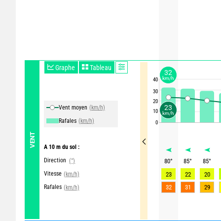
Graphe
Tableau
32
km/h
40
30
20
23
Vent moyen
(km/h)
10
km/h
Rafales
(km/h)
0
VENT
A 10 m du sol :
Direction
(°)
80
°
85
°
85
°
Vitesse
(km/h)
23
22
20
Rafales
32
31
29
(km/h)