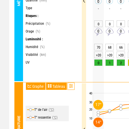
Quantité
(mm)
0
0
0
Type
-
-
-
Risques :
Précipitation
(%)
0
0
0
0
0
0
Orage
(%)
Luminosité :
Humidité
(%)
70
68
66
Visibilité
(km)
>20
>20
>20
UV
0
1
2
Graphe
Tableau
40
30
17°
T° de l'air
(°C)
20
T° ressentie
(°C)
TEMPÉRATURE
10
14°