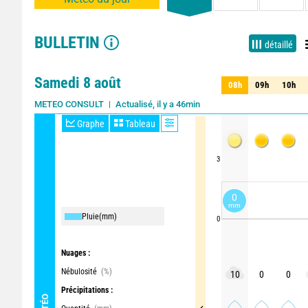
BULLETIN
détaillé
Samedi 8 août
08h
09h
10h
08h
09h
10h
Actualisé, il y a 46min
METEO CONSULT
Graphe
Tableau
3
0
mm
Pluie
(mm)
0
Nuages :
Nébulosité
(%)
10
0
0
Précipitations :
MÉTÉO