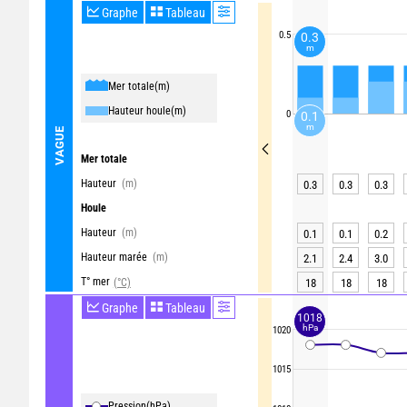
Graphe
Tableau
0.5
0.3
m
Mer totale
(m)
Hauteur houle
(m)
0
0.1
m
VAGUE
Mer totale
Hauteur
(m)
0.3
0.3
0.3
Houle
Hauteur
(m)
0.1
0.1
0.2
Hauteur marée
(m)
2.1
2.4
3.0
T° mer
(°C)
18
18
18
Graphe
Tableau
1018
hPa
1020
1015
Pression
(hPa)