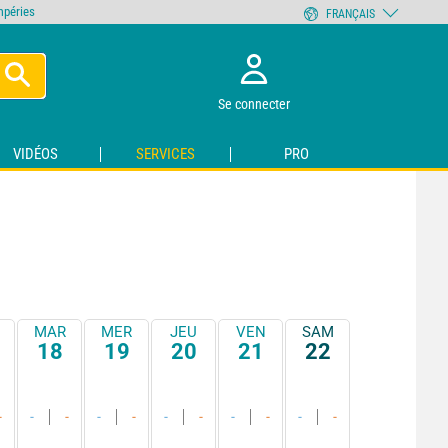
empéries
FRANÇAIS
Se connecter
VIDÉOS
SERVICES
PRO
MAR
MER
JEU
VEN
SAM
18
19
20
21
22
-
-
-
-
-
-
-
-
-
-
-