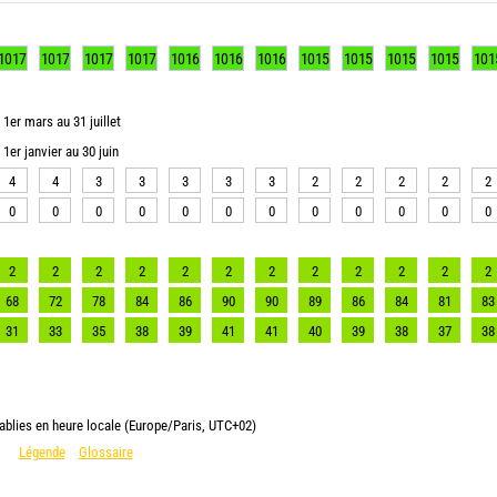
1017
1017
1017
1017
1016
1016
1016
1015
1015
1015
1015
101
1er mars au 31 juillet
1er janvier au 30 juin
4
4
3
3
3
3
3
2
2
2
2
2
0
0
0
0
0
0
0
0
0
0
0
0
2
2
2
2
2
2
2
2
2
2
2
2
68
72
78
84
86
90
90
89
86
84
81
83
31
33
35
38
39
41
41
40
39
38
37
38
ablies en heure locale (Europe/Paris, UTC+02)
Légende
Glossaire