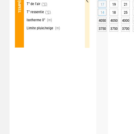
T° de l'air
(°C)
17
19
21
T° ressentie
(°C)
14
18
25
Isotherme 0°
(m)
4050
4050
4000
Limite pluie/neige
(m)
3750
3750
3700