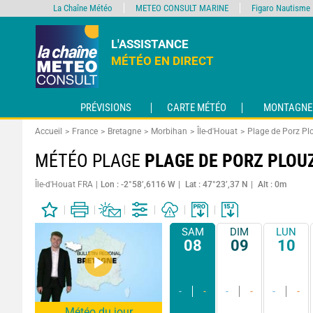
La Chaîne Météo
METEO CONSULT MARINE
Figaro Nautisme
L'ASSISTANCE
MÉTÉO EN DIRECT
PRÉVISIONS
CARTE MÉTÉO
MONTAGNE
Accueil
France
Bretagne
Morbihan
Île-d'Houat
Plage de Porz Pl
MÉTÉO PLAGE
PLAGE DE PORZ PLOU
Île-d'Houat FRA
Lon : -2°58’,6116 W
Lat : 47°23’,37 N
Alt : 0m
SAM
DIM
LUN
08
09
10
-
-
-
-
-
-
Météo du jour