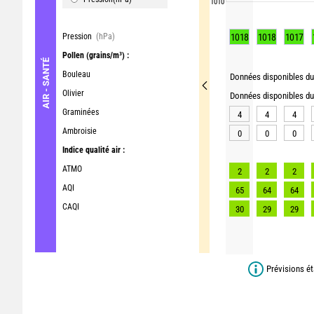
1010
Pression
(hPa)
1018
1018
1017
Pollen
(grains/m³) :
AIR - SANTÉ
Bouleau
Données disponibles du 
Olivier
Données disponibles du 
Graminées
4
4
4
Ambroisie
0
0
0
Indice qualité air :
ATMO
2
2
2
AQI
65
64
64
CAQI
30
29
29
Prévisions ét