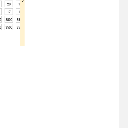
20
19
19
19
18
18
18
18
18
17
17
17
16
17
17
17
16
15
0
3800
3800
3800
3750
3700
3650
3700
3700
3750
0
3500
3500
3500
3450
3400
3350
3400
3400
3450