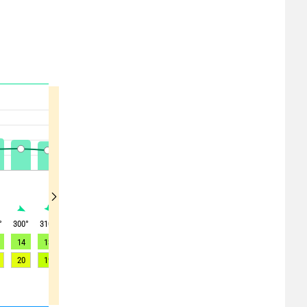
°
300
°
310
°
310
°
300
°
295
°
285
°
260
°
285
°
300
°
14
13
11
12
8
7
7
12
16
20
19
19
17
16
15
13
19
23