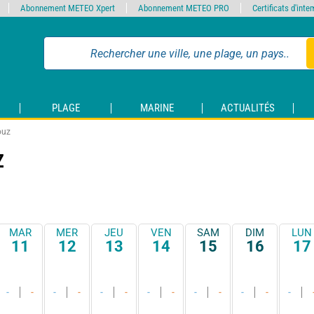
Abonnement METEO Xpert
Abonnement METEO PRO
Certificats d'int
PLAGE
MARINE
ACTUALITÉS
ouz
Z
MAR
MER
JEU
VEN
SAM
DIM
LUN
11
12
13
14
15
16
17
-
-
-
-
-
-
-
-
-
-
-
-
-