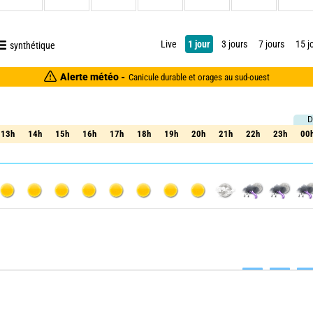
Live
1 jour
3 jours
7 jours
15 j
synthétique
Alerte météo -
Canicule durable et orages au sud-ouest
D
13h
14h
15h
16h
17h
18h
19h
20h
21h
22h
23h
00
13h
14h
15h
16h
17h
18h
19h
20h
21h
22h
23h
00