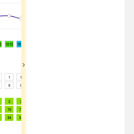
5
1015
1014
1014
1013
1013
1014
1014
1015
1014
1
1
1
0
1
1
0
0
0
0
0
0
0
0
0
0
0
0
2
2
2
2
2
2
2
2
2
75
71
72
70
63
60
63
65
64
34
32
33
32
29
27
29
30
29