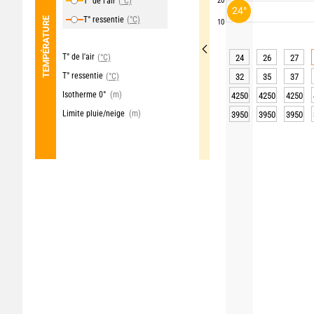
T° de l'air
(°C)
20
24°
T° ressentie
(°C)
TEMPÉRATURE
10
T° de l'air
(°C)
24
26
27
T° ressentie
(°C)
32
35
37
Isotherme 0°
(m)
4250
4250
4250
Limite pluie/neige
(m)
3950
3950
3950