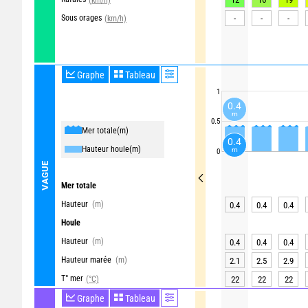
Sous orages
-
-
-
(km/h)
Graphe
Tableau
1
0.4
m
0.5
Mer totale
(m)
0.4
Hauteur houle
(m)
m
0
VAGUE
Mer totale
Hauteur
(m)
0.4
0.4
0.4
Houle
Hauteur
(m)
0.4
0.4
0.4
Hauteur marée
(m)
2.1
2.5
2.9
T° mer
(°C)
22
22
22
Graphe
Tableau