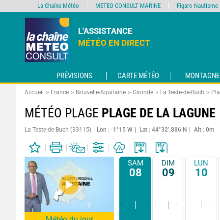
La Chaîne Météo
METEO CONSULT MARINE
Figaro Nautisme
L'ASSISTANCE
MÉTÉO EN DIRECT
PRÉVISIONS
CARTE MÉTÉO
MONTAGNE
Accueil
France
Nouvelle-Aquitaine
Gironde
La Teste-de-Buch
Pla
MÉTÉO PLAGE
PLAGE DE LA LAGUNE
La Teste-de-Buch (33115)
Lon : -1°15 W
Lat : 44°32’,886 N
Alt : 0m
SAM
DIM
LUN
08
09
10
-
-
-
-
-
-
Météo du jour