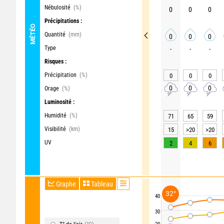
Nébulosité
(%)
0
0
0
Précipitations :
MÉTÉO
Quantité
(mm)
0
0
0
Type
-
-
-
Risques :
Précipitation
(%)
0
0
0
0
0
0
Orage
(%)
Luminosité :
Humidité
(%)
71
65
59
Visibilité
(km)
15
>20
>20
UV
2
4
6
Graphe
Tableau
32°
40
30