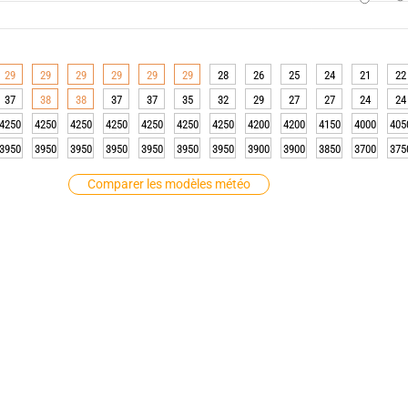
29
29
29
29
29
29
28
26
25
24
21
22
37
38
38
37
37
35
32
29
27
27
24
24
4250
4250
4250
4250
4250
4250
4250
4200
4200
4150
4000
405
3950
3950
3950
3950
3950
3950
3950
3900
3900
3850
3700
375
Comparer les modèles météo