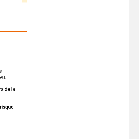
e 
vu.
s de la 
risque 