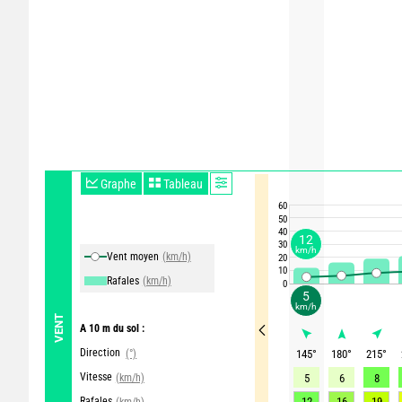
Graphe
Tableau
60
50
40
12
30
km/h
Vent moyen
(km/h)
20
10
Rafales
(km/h)
0
5
km/h
VENT
A 10 m du sol :
Direction
(°)
145
°
180
°
215
°
Vitesse
(km/h)
5
6
8
Rafales
12
16
19
(km/h)