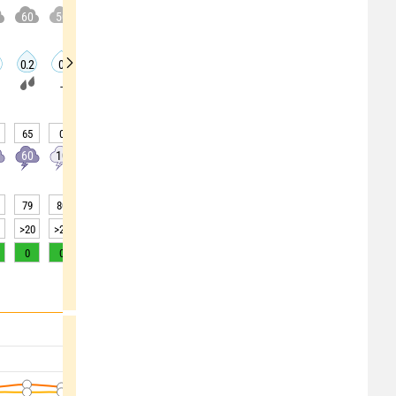
60
50
20
30
5
10
55
50
50
0.2
0
0
0
0
0
0
0
0
-
-
-
-
-
65
0
0
0
0
0
25
25
25
60
10
5
0
0
0
20
20
20
79
80
80
80
81
83
85
87
80
>20
>20
>20
>20
>20
>20
15
15
>20
0
0
0
0
0
0
0
0
1