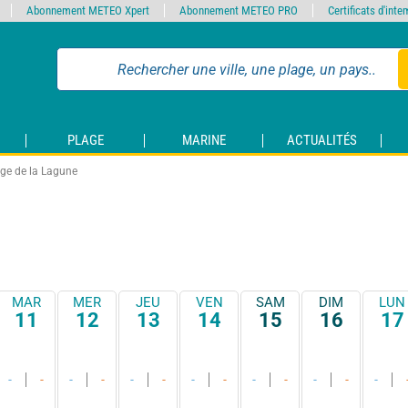
Abonnement METEO Xpert
Abonnement METEO PRO
Certificats d'int
PLAGE
MARINE
ACTUALITÉS
ge de la Lagune
MAR
MER
JEU
VEN
SAM
DIM
LUN
11
12
13
14
15
16
17
-
-
-
-
-
-
-
-
-
-
-
-
-