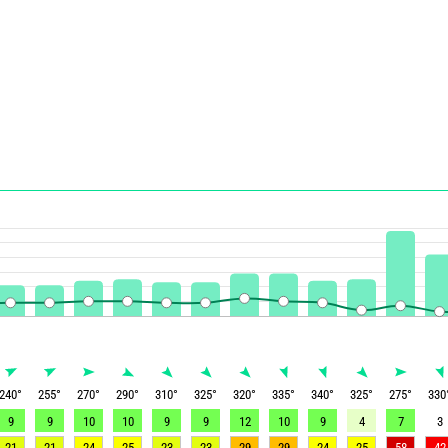
240
°
255
°
270
°
290
°
310
°
325
°
320
°
335
°
340
°
325
°
275
°
330
9
9
10
10
9
9
12
10
9
4
7
3
21
21
24
25
23
23
29
29
24
25
58
42