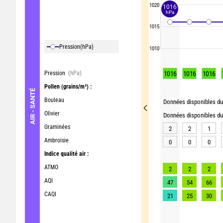
1020
1016
hPa
1015
Pression
(hPa)
1010
Pression
(hPa)
1016
1016
1016
Pollen
(grains/m³) :
AIR - SANTÉ
Bouleau
Données disponibles du 
Olivier
Données disponibles du 
Graminées
2
2
1
Ambroisie
0
0
0
Indice qualité air :
ATMO
2
2
2
AQI
47
54
66
CAQI
21
25
30