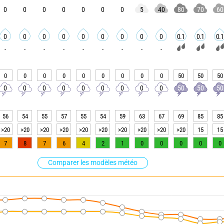
0
0
0
0
0
0
0
5
40
80
70
60
0
0
0
0
0
0
0
0
0
0.1
0.1
0.1
-
-
-
-
-
-
-
-
-
0
0
0
0
0
0
0
0
0
50
50
50
0
0
0
0
0
0
0
0
0
50
50
50
56
54
55
57
55
54
59
63
67
69
85
85
>20
>20
>20
>20
>20
>20
>20
>20
>20
>20
15
15
7
8
7
6
4
2
1
0
0
0
0
0
Comparer les modèles météo