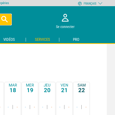
empéries
FRANÇAIS
Se connecter
VIDÉOS
SERVICES
PRO
MAR
MER
JEU
VEN
SAM
18
19
20
21
22
-
-
-
-
-
-
-
-
-
-
-