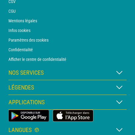
CGV
CGU
Mentions légales
Infos cookies
Paramètres des cookies
Confidentialité
Afficher le centre de confidentialité
NOS SERVICES
Abonnement METEO Xpert
LÉGENDES
Abonnement METEO PRO
Légende des cartes
APPLICATIONS
Consultation avec un prévisionniste
Légende des pictogrammes
Bulletin PRO
Application Météo Terrestre
Glossaire
Alertes
LANGUES
Certificats d'intempéries