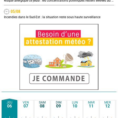
Risque allergique ce jeudi : les concentrations polliniques restent élevées au nord
05/08
Incendies dans le Sud-Est : la situation reste sous haute surveillance
JEU
VEN
SAM
DIM
LUN
MAR
MER
06
07
08
09
10
11
12
-
-
-
-
-
-
-
-
-
-
-
-
-
-