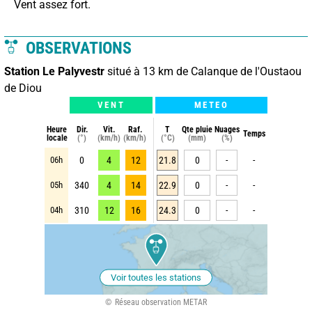
 Vent assez fort.
OBSERVATIONS
Station Le Palyvestr
situé à 13 km de Calanque de l'Oustaou
de Diou
VENT
METEO
Heure
Dir.
Vit.
Raf.
T
Qte pluie
Nuages
Temps
locale
(°)
(km/h)
(km/h)
(°C)
(mm)
(%)
06h
0
4
12
21.8
0
-
-
05h
340
4
14
22.9
0
-
-
04h
310
12
16
24.3
0
-
-
Voir toutes les stations
Réseau observation METAR