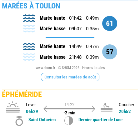
MARÉES À TOULON
Marée haute
01h42
0.49m
61
Marée basse
09h07
0.35m
Marée haute
14h49
0.47m
57
Marée basse
21h48
0.39m
www.shom.fr - © SHOM 2026 - Heures locales
Consulter les marées de août
ÉPHÉMÉRIDE
Lever
14:22
Coucher
06h29
20h52
-2 min
Saint Octavien
Dernier quartier de Lune