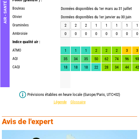
Pollen
(grains/m³) :
AIR - SANTÉ
Bouleau
Données disponibles du 1er mars au 31 juillet
Olivier
Données disponibles du 1er janvier au 30 juin
Graminées
2
2
2
1
1
1
1
1
Ambroisie
0
0
0
0
0
0
0
0
Indice qualité air :
ATMO
1
1
1
2
2
2
3
3
AQI
35
34
35
50
62
74
96
93
CAQI
18
18
18
22
28
34
44
42
Prévisions établies en heure locale (Europe/Paris, UTC+02)
Légende
Glossaire
Avis de l'expert