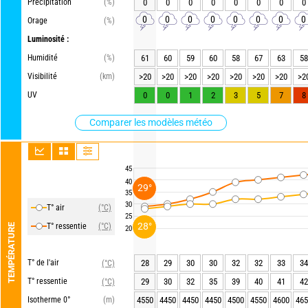
Précipitation
(%)
0
0
0
0
0
0
0
0
0
0
0
0
0
0
0
0
Orage
(%)
Luminosité :
Humidité
(%)
61
60
59
60
58
67
63
58
Visibilité
(km)
>20
>20
>20
>20
>20
>20
>20
>2
UV
0
0
1
2
3
5
7
8
Comparer les modèles météo
45
40
29°
35
30
T° air
(°C)
25
28°
T° ressentie
(°C)
TEMPÉRATURE
20
T° de l'air
28
29
30
30
32
32
33
34
(°C)
T° ressentie
29
30
32
35
39
40
41
42
(°C)
Isotherme 0°
(m)
4550
4450
4450
4450
4500
4550
4600
465