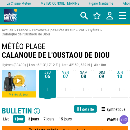
La Chaîne Météo
METEO CONSULT MARINE
Figaro Nautisme
Abon
Accueil
France
Provence-Alpes-Côte d'Azur
Var
Hyères
Calanque de l'Oustaou de Diou
MÉTÉO PLAGE
CALANQUE DE L'OUSTAOU DE DIOU
Hyères (83400)
Lon : 6°13’,1712 E
Lat : 42°59’,532 N
Alt : 0m
JEU
VEN
SAM
DIM
LUN
06
07
08
09
10
-
-
-
-
-
-
-
-
-
-
Météo du jour
BULLETIN
détaillé
synthétique
Live
1 jour
3 jours
7 jours
15 jours
75%
Fiabilité