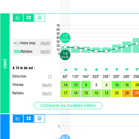
70
60
50
17
40
km/h
30
Vent moy
(km/h)
20
10
Rafales
(km/h)
14
0
km/h
VENT
A 10 m du sol :
Direction
65
°
110
°
165
°
325
°
255
°
235
°
245
°
255
(°)
Vitesse
14
12
9
3
4
10
16
23
(km/h)
17
16
15
13
13
20
28
37
Rafales
(km/h)
Comparer les modèles météo
1
0.2