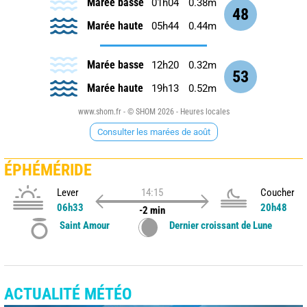
Marée basse
01h04
0.38m
48
Marée haute
05h44
0.44m
Marée basse
12h20
0.32m
53
Marée haute
19h13
0.52m
www.shom.fr - © SHOM 2026 - Heures locales
Consulter les marées de août
ÉPHÉMÉRIDE
Lever
14:15
Coucher
06h33
20h48
-2 min
Saint Amour
Dernier croissant de Lune
ACTUALITÉ MÉTÉO