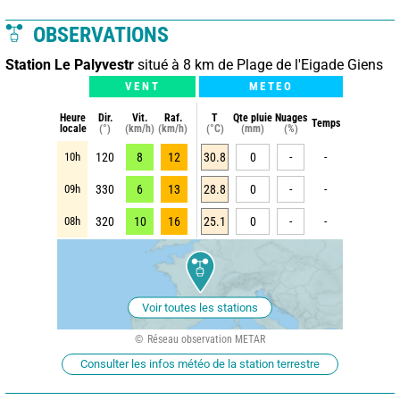
OBSERVATIONS
Station Le Palyvestr
situé à 8 km de Plage de l'Eigade Giens
VENT
METEO
Heure
Dir.
Vit.
Raf.
T
Qte pluie
Nuages
Temps
locale
(°)
(km/h)
(km/h)
(°C)
(mm)
(%)
10h
120
8
12
30.8
0
-
-
09h
330
6
13
28.8
0
-
-
08h
320
10
16
25.1
0
-
-
Voir toutes les stations
Réseau observation METAR
Consulter les infos météo de la station terrestre