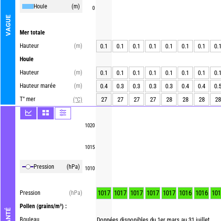
Houle
(m)
0
VAGUE
Mer totale
Hauteur
(m)
0.1
0.1
0.1
0.1
0.1
0.1
0.1
0.
Houle
Hauteur
(m)
0.1
0.1
0.1
0.1
0.1
0.1
0.1
0.
Hauteur marée
(m)
0.4
0.3
0.3
0.3
0.3
0.4
0.4
0.
T° mer
27
27
27
27
28
28
28
28
(°C)
1020
1015
Pression
(hPa)
1010
1017
1017
1017
1017
1017
1016
1016
101
Pression
(hPa)
Pollen
(grains/m³) :
Bouleau
Données disponibles du 1er mars au 31 juillet