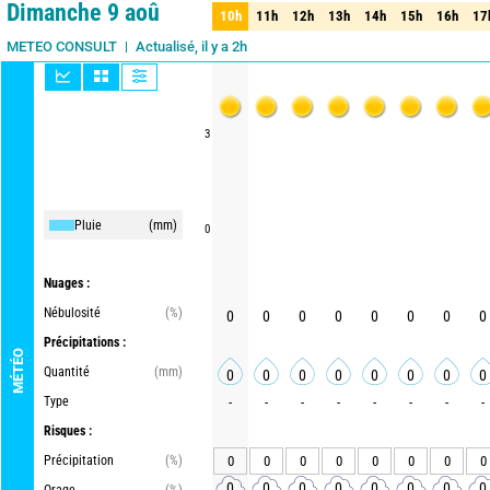
Dimanche 9 aoû
10h
11h
12h
13h
14h
15h
16h
17
10h
11h
12h
13h
14h
15h
16h
17
Actualisé, il y a 2h
METEO CONSULT
3
Pluie
(mm)
0
Nuages :
Nébulosité
(%)
0
0
0
0
0
0
0
0
Précipitations :
MÉTÉO
Quantité
(mm)
0
0
0
0
0
0
0
0
Type
-
-
-
-
-
-
-
-
Risques :
Précipitation
(%)
0
0
0
0
0
0
0
0
0
0
0
0
0
0
0
0