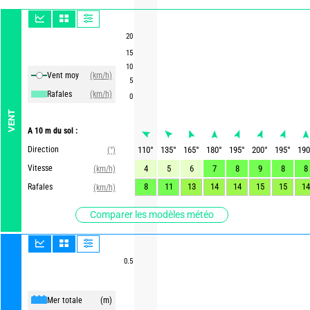
20
15
10
Vent moy
(km/h)
5
Rafales
(km/h)
0
VENT
A 10 m du sol :
Direction
110
°
135
°
165
°
180
°
195
°
200
°
195
°
190
(°)
Vitesse
4
5
6
7
8
9
8
8
(km/h)
8
11
13
14
14
15
15
14
Rafales
(km/h)
Comparer les modèles météo
0.5
Mer totale
(m)