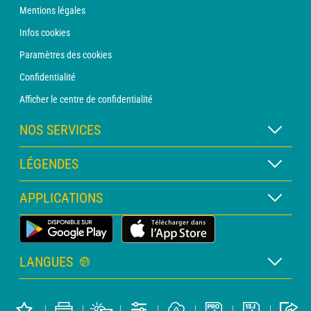
Mentions légales
Infos cookies
Paramètres des cookies
Confidentialité
Afficher le centre de confidentialité
NOS SERVICES
Abonnement METEO Xpert
LÉGENDES
Abonnement METEO PRO
Légende des cartes
APPLICATIONS
Consultation avec un prévisionniste
Légende des pictogrammes
Bulletin PRO
Application Météo Terrestre
Glossaire
Alertes
LANGUES
Certificats d'intempéries
Français
Relevés sur mesure
Copyright METEO CONSULT © 2026