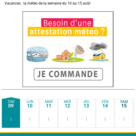
Vacances : la météo de la semaine du 10 au 15 août
DIM
LUN
MAR
MER
JEU
VEN
SAM
09
10
11
12
13
14
15
-
-
-
-
-
-
-
-
-
-
-
-
-
-