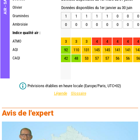
AIR - SANTÉ
Olivier
Données disponibles du 1er janvier au 30 juin
Graminées
1
1
1
1
1
0
0
0
Ambroisie
0
0
0
0
0
0
0
0
Indice qualité air :
ATMO
3
3
3
4
4
4
4
4
AQI
92
110
131
145
145
141
141
14
CAQI
42
48
53
57
57
56
56
56
Prévisions établies en heure locale (Europe/Paris, UTC+02)
Légende
Glossaire
Avis de l'expert