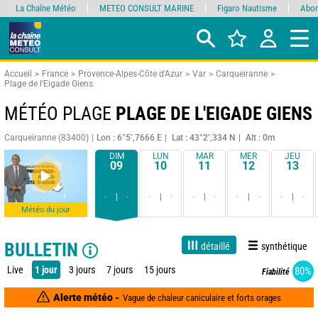
La Chaîne Météo
METEO CONSULT MARINE
Figaro Nautisme
Abon
Accueil
France
Provence-Alpes-Côte d'Azur
Var
Carqueiranne
Plage de l'Eigade Giens
MÉTÉO PLAGE
PLAGE DE L'EIGADE GIENS
Carqueiranne (83400)
Lon : 6°5’,7666 E
Lat : 43°2’,334 N
Alt : 0m
DIM
LUN
MAR
MER
JEU
09
10
11
12
13
-
-
-
-
-
-
-
-
-
-
Météo du jour
BULLETIN
détaillé
synthétique
Live
1 jour
3 jours
7 jours
15 jours
80%
Fiabilité
Alerte météo -
Vague de chaleur caniculaire et forts orages