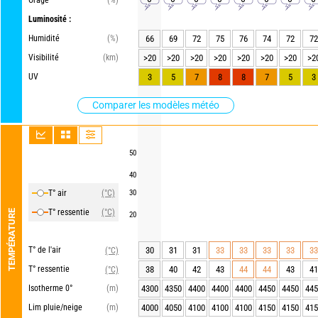
Orage
(%)
Luminosité :
Humidité
(%)
66
69
72
75
76
74
72
72
Visibilité
(km)
>20
>20
>20
>20
>20
>20
>20
>2
UV
3
5
7
8
8
7
5
3
Comparer les modèles météo
50
40
T° air
(°C)
30
T° ressentie
(°C)
TEMPÉRATURE
20
T° de l'air
30
31
31
33
33
33
33
33
(°C)
T° ressentie
38
40
42
43
44
44
43
41
(°C)
Isotherme 0°
(m)
4300
4350
4400
4400
4400
4450
4450
445
Lim pluie/neige
(m)
4000
4050
4100
4100
4100
4150
4150
415