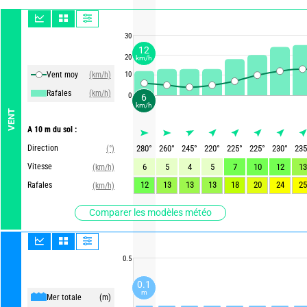
30
12
20
km/h
Vent moy
(km/h)
10
Rafales
(km/h)
0
6
km/h
VENT
A 10 m du sol :
Direction
280
°
260
°
245
°
220
°
225
°
225
°
230
°
235
(°)
Vitesse
6
5
4
5
7
10
12
13
(km/h)
12
13
13
13
18
20
24
25
Rafales
(km/h)
Comparer les modèles météo
0.5
0.1
m
Mer totale
(m)