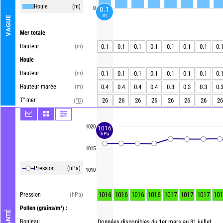
Houle
(m)
0
0.1
m
VAGUE
Mer totale
Hauteur
(m)
0.1
0.1
0.1
0.1
0.1
0.1
0.1
0.
Houle
Hauteur
(m)
0.1
0.1
0.1
0.1
0.1
0.1
0.1
0.
Hauteur marée
(m)
0.4
0.4
0.4
0.4
0.3
0.3
0.3
0.
T° mer
26
26
26
26
26
26
26
26
(°C)
1020
1016
hPa
1015
Pression
(hPa)
1010
1016
1016
1016
1016
1017
1017
1017
101
Pression
(hPa)
Pollen
(grains/m³) :
Bouleau
Données disponibles du 1er mars au 31 juillet