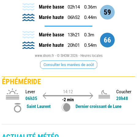
Marée basse
02h14
0.36m
59
Marée haute
06h52
0.44m
Marée basse
13h21
0.3m
66
Marée haute
20h01
0.54m
www.shom.fr - © SHOM 2026 - Heures locales
Consulter les marées de août
ÉPHÉMÉRIDE
Lever
14:12
Coucher
06h35
20h48
-2 min
Saint Laurent
Dernier croissant de Lune