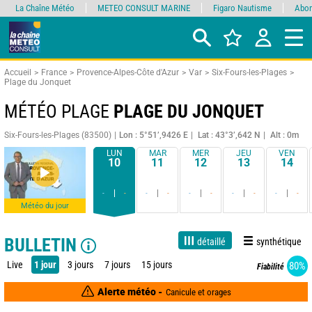
La Chaîne Météo
METEO CONSULT MARINE
Figaro Nautisme
Abon
Accueil
France
Provence-Alpes-Côte d'Azur
Var
Six-Fours-les-Plages
Plage du Jonquet
MÉTÉO PLAGE
PLAGE DU JONQUET
Six-Fours-les-Plages (83500)
Lon : 5°51’,9426 E
Lat : 43°3’,642 N
Alt : 0m
LUN
MAR
MER
JEU
VEN
10
11
12
13
14
-
-
-
-
-
-
-
-
-
-
Météo du jour
BULLETIN
détaillé
synthétique
Live
1 jour
3 jours
7 jours
15 jours
80%
Fiabilité
Alerte météo -
Canicule et orages