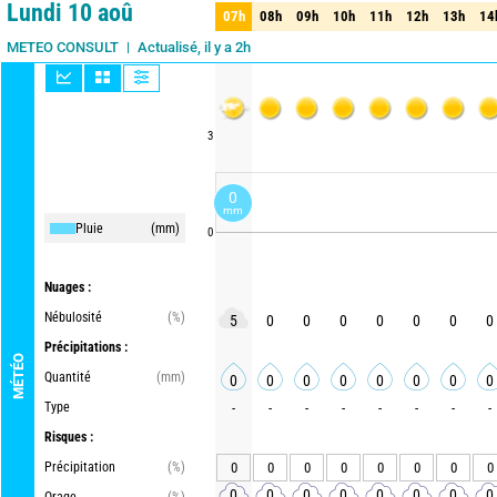
Lundi 10 aoû
07h
08h
09h
10h
11h
12h
13h
14
07h
08h
09h
10h
11h
12h
13h
14
Actualisé, il y a 2h
METEO CONSULT
3
0
mm
Pluie
(mm)
0
Nuages :
Nébulosité
(%)
5
0
0
0
0
0
0
0
Précipitations :
MÉTÉO
Quantité
(mm)
0
0
0
0
0
0
0
0
Type
-
-
-
-
-
-
-
-
Risques :
Précipitation
(%)
0
0
0
0
0
0
0
0
0
0
0
0
0
0
0
0