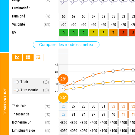
Orage
(%)
Luminosité :
Humidité
(%)
66
63
60
57
58
55
53
53
Visibilité
(km)
>20
>20
>20
>20
>20
>20
>20
>2
UV
0
0
2
3
5
7
8
8
Comparer les modèles météo
45
40
35
28°
T° air
(°C)
30
T° ressentie
(°C)
TEMPÉRATURE
25
26°
T° de l'air
26
27
28
30
31
32
32
32
(°C)
T° ressentie
28
31
34
37
39
40
41
41
(°C)
Isotherme 0°
(m)
4350
4350
4350
4400
4400
4400
4400
440
Lim pluie/neige
(m)
4050
4050
4050
4100
4100
4100
4100
410