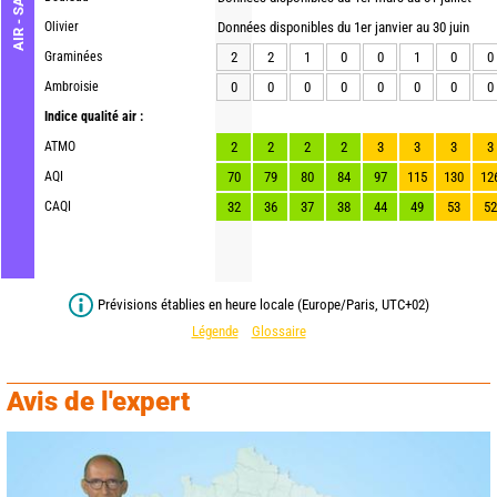
AIR - SANTÉ
Olivier
Données disponibles du 1er janvier au 30 juin
Graminées
2
2
1
0
0
1
0
0
Ambroisie
0
0
0
0
0
0
0
0
Indice qualité air :
ATMO
2
2
2
2
3
3
3
3
AQI
70
79
80
84
97
115
130
12
CAQI
32
36
37
38
44
49
53
52
Prévisions établies en heure locale (Europe/Paris, UTC+02)
Légende
Glossaire
Avis de l'expert