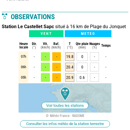
OBSERVATIONS
Station Le Castellet Sapc
situé à 16 km de Plage du Jonquet
VENT
METEO
Heure
Dir.
Vit.
Raf.
T
Qte pluie
Nuages
Temps
locale
(°)
(km/h)
(km/h)
(°C)
(mm)
(%)
07h
-
-
-
19.8
0
-
-
06h
-
-
-
20.4
0
-
-
05h
-
-
-
20.9
0.6
-
-
Voir toutes les stations
Météo France - RADOME
Consulter les infos météo de la station terrestre