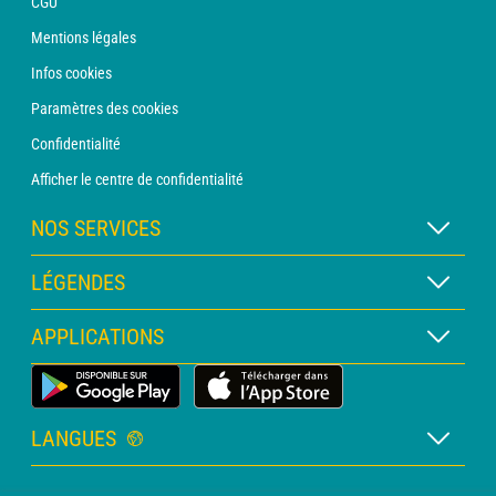
CGU
Mentions légales
Infos cookies
Paramètres des cookies
Confidentialité
Afficher le centre de confidentialité
NOS SERVICES
Abonnement METEO Xpert
LÉGENDES
Abonnement METEO PRO
Légende des cartes
APPLICATIONS
Consultation avec un prévisionniste
Légende des pictogrammes
Bulletin PRO
Application Météo Terrestre
Glossaire
Alertes
LANGUES
Certificats d'intempéries
Français
Relevés sur mesure