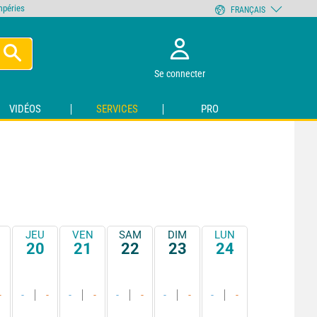
empéries
FRANÇAIS
Se connecter
VIDÉOS
SERVICES
PRO
JEU
VEN
SAM
DIM
LUN
20
21
22
23
24
-
-
-
-
-
-
-
-
-
-
-