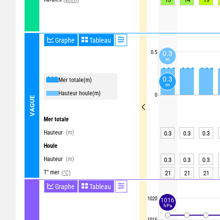
Graphe
Tableau
0.5
0.3
m
0.3
Mer totale
(m)
m
Hauteur houle
(m)
0
VAGUE
Mer totale
Hauteur
(m)
0.3
0.3
0.3
Houle
Hauteur
(m)
0.3
0.3
0.3
T° mer
(°C)
21
21
21
Graphe
Tableau
1020
1016
hPa
1015