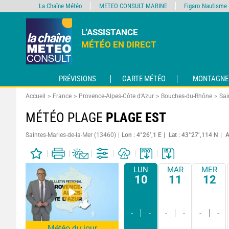
La Chaîne Météo
METEO CONSULT MARINE
Figaro Nautisme
L'ASSISTANCE
MÉTÉO EN DIRECT
PRÉVISIONS
CARTE MÉTÉO
MONTAGNE
Accueil
France
Provence-Alpes-Côte d'Azur
Bouches-du-Rhône
Sai
MÉTÉO PLAGE
PLAGE EST
Saintes-Maries-de-la-Mer (13460)
Lon : 4°26’,1 E
Lat : 43°27’,114 N
A
LUN
MAR
MER
10
11
12
-
-
-
-
-
-
Météo du jour