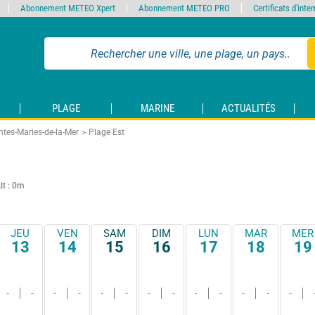
Abonnement METEO Xpert
Abonnement METEO PRO
Certificats d'int
PLAGE
MARINE
ACTUALITÉS
ntes-Maries-de-la-Mer
Plage Est
lt : 0m
JEU
VEN
SAM
DIM
LUN
MAR
MER
13
14
15
16
17
18
19
-
-
-
-
-
-
-
-
-
-
-
-
-