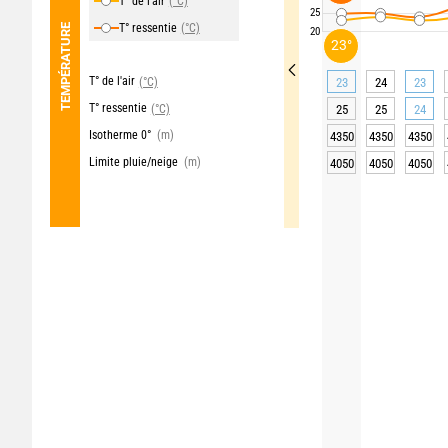
T° de l'air
(°C)
25
T° ressentie
(°C)
TEMPÉRATURE
20
23°
T° de l'air
(°C)
23
24
23
T° ressentie
(°C)
25
25
24
Isotherme 0°
(m)
4350
4350
4350
Limite pluie/neige
(m)
4050
4050
4050