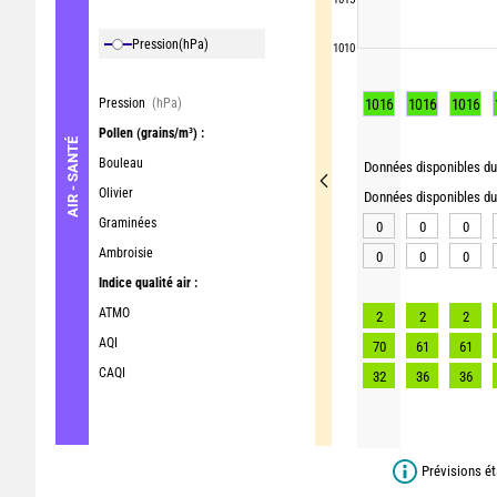
Pression
(hPa)
1010
Pression
(hPa)
1016
1016
1016
Pollen
(grains/m³) :
AIR - SANTÉ
Bouleau
Données disponibles du 
Olivier
Données disponibles du 
Graminées
0
0
0
Ambroisie
0
0
0
Indice qualité air :
ATMO
2
2
2
AQI
70
61
61
CAQI
32
36
36
Prévisions ét