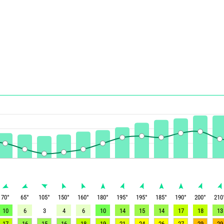
70
°
65
°
105
°
150
°
160
°
180
°
195
°
195
°
185
°
190
°
200
°
210
10
6
3
4
6
10
14
15
14
17
18
13
17
16
15
16
18
19
21
24
26
27
29
29