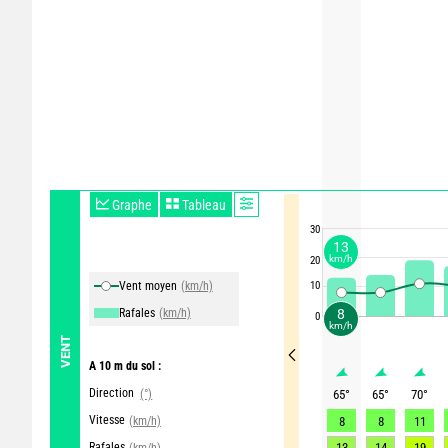
Graphe
Tableau
30
13
km/h
20
Vent moyen
(km/h)
10
Rafales
(km/h)
8
0
km/h
VENT
A 10 m du sol :
Direction
(°)
65
°
65
°
70
°
Vitesse
(km/h)
8
8
11
Rafales
13
14
19
(km/h)