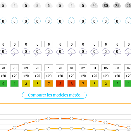
5
5
5
5
5
5
5
5
20
30
25
25
0
0
0
0
0
0
0
0
0
0
0
0
-
-
-
-
-
-
-
-
-
-
-
-
0
0
0
0
0
0
0
0
0
0
0
0
0
0
0
0
0
0
0
0
0
0
0
0
73
70
69
70
71
75
81
82
81
85
88
87
>20
>20
>20
>20
>20
>20
>20
>20
>20
>20
>20
>2
0
1
3
5
7
8
8
7
5
3
2
1
Comparer les modèles météo