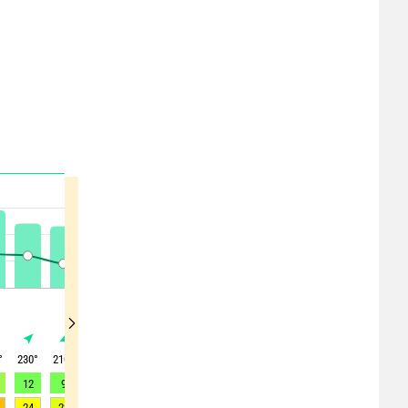
°
230
°
210
°
225
°
275
°
295
°
290
°
325
°
345
°
15
°
12
9
8
6
6
10
8
7
11
24
23
21
20
22
28
26
20
19