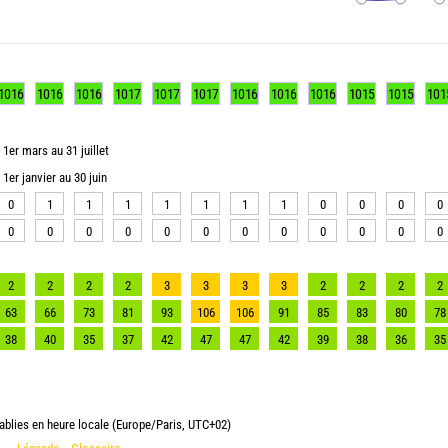
1016
1016
1016
1017
1017
1017
1016
1016
1016
1015
1015
101
1er mars au 31 juillet
1er janvier au 30 juin
0
1
1
1
1
1
1
1
0
0
0
0
0
0
0
0
0
0
0
0
0
0
0
0
2
2
2
2
3
3
3
3
2
2
2
2
63
66
73
81
93
106
106
91
85
83
80
78
38
40
35
37
42
47
47
42
39
38
36
35
ablies en heure locale (Europe/Paris, UTC+02)