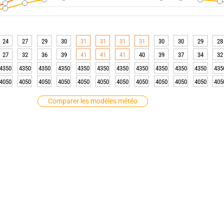
24
27
29
30
31
31
31
31
30
30
29
28
27
32
36
39
41
41
41
40
39
37
34
32
4350
4350
4350
4350
4350
4350
4350
4350
4350
4350
4350
435
4050
4050
4050
4050
4050
4050
4050
4050
4050
4050
4050
405
Comparer les modèles météo