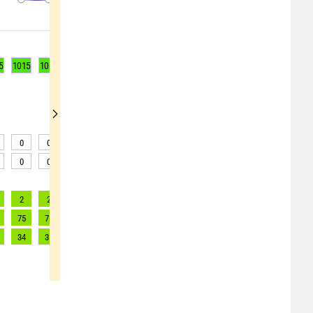
5
1015
1015
1016
1016
1016
1017
1016
1016
1016
0
0
0
0
0
0
0
0
0
0
0
0
0
0
0
0
0
0
2
2
2
2
2
2
2
2
2
75
76
77
77
75
74
74
73
73
34
35
35
35
34
34
34
33
33