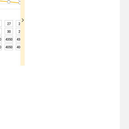
27
26
26
26
25
25
25
25
24
30
29
29
29
28
27
27
27
26
0
4350
4300
4300
4300
4300
4300
4250
4250
4250
0
4050
4000
4000
4000
4000
4000
3950
3950
3950