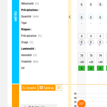
Nébulosité
(%)
0
0
5
Précipitations :
MÉTÉO
Quantité
(mm)
0
0
0
Type
-
-
-
Risques :
Précipitation
(%)
0
0
0
0
0
0
Orage
(%)
Luminosité :
Humidité
(%)
73
73
79
Visibilité
(km)
>20
>20
>20
UV
0
0
0
Graphe
Tableau
45
40
35
25°
30