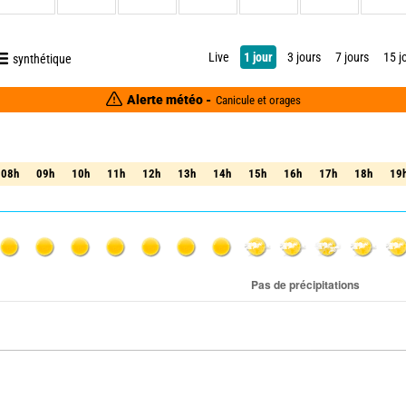
Live
1 jour
3 jours
7 jours
15 j
synthétique
Alerte météo -
Canicule et orages
08h
09h
10h
11h
12h
13h
14h
15h
16h
17h
18h
19
08h
09h
10h
11h
12h
13h
14h
15h
16h
17h
18h
19