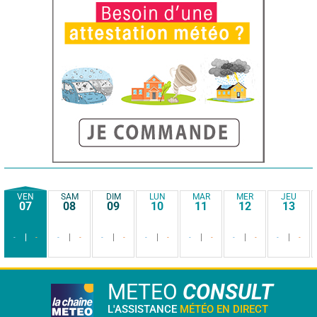
VEN
SAM
DIM
LUN
MAR
MER
JEU
07
08
09
10
11
12
13
-
-
-
-
-
-
-
-
-
-
-
-
-
-
METEO
CONSULT
L'ASSISTANCE
MÉTÉO EN DIRECT