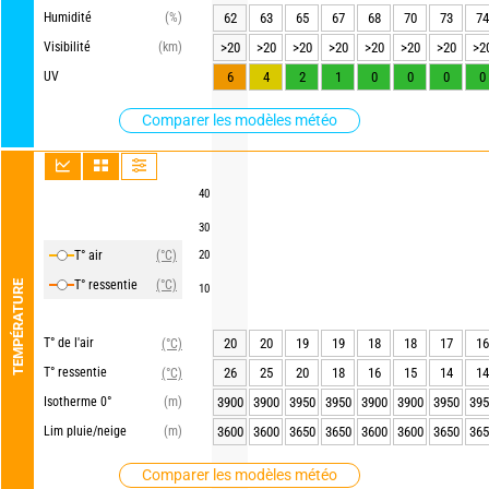
Humidité
(%)
62
63
65
67
68
70
73
74
Visibilité
(km)
>20
>20
>20
>20
>20
>20
>20
>2
UV
6
4
2
1
0
0
0
0
Comparer les modèles météo
40
30
T° air
(°C)
20
T° ressentie
(°C)
TEMPÉRATURE
10
T° de l'air
20
20
19
19
18
18
17
16
(°C)
T° ressentie
26
25
20
18
16
15
14
14
(°C)
Isotherme 0°
(m)
3900
3900
3950
3950
3900
3900
3950
395
Lim pluie/neige
(m)
3600
3600
3650
3650
3600
3600
3650
365
Comparer les modèles météo