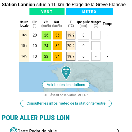
Station Lannion
situé à 10 km de Plage de la Grève Blanche
VENT
METEO
Heure
Dir.
Vit.
Raf.
T
Qte pluie
Nuages
Temps
locale
(°)
(km/h)
(km/h)
(°C)
(mm)
(%)
16h
20
26
36
19.9
0
-
-
15h
10
24
36
20.2
0
-
-
14h
10
22
34
19.7
0
-
-
Voir toutes les stations
Réseau observation METAR
Consulter les infos météo de la station terrestre
POUR ALLER PLUS LOIN
Carte Radar de pluie