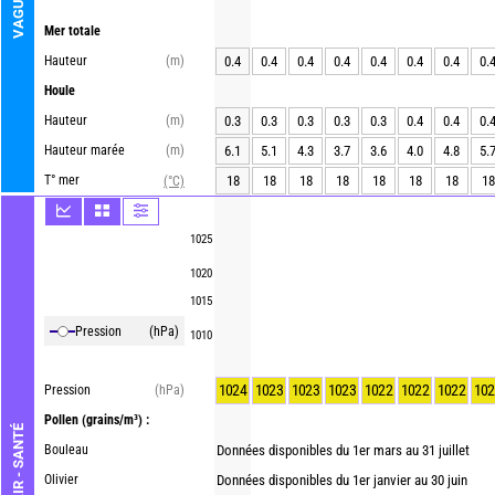
VAGUE
Mer totale
Hauteur
(m)
0.4
0.4
0.4
0.4
0.4
0.4
0.4
0.
Houle
Hauteur
(m)
0.3
0.3
0.3
0.3
0.3
0.4
0.4
0.
Hauteur marée
(m)
6.1
5.1
4.3
3.7
3.6
4.0
4.8
5.
T° mer
18
18
18
18
18
18
18
18
(°C)
1025
1020
1015
Pression
(hPa)
1010
1024
1023
1023
1023
1022
1022
1022
102
Pression
(hPa)
Pollen
(grains/m³) :
AIR - SANTÉ
Bouleau
Données disponibles du 1er mars au 31 juillet
Olivier
Données disponibles du 1er janvier au 30 juin