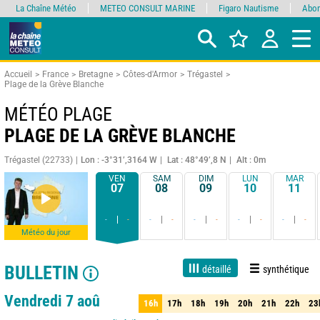
La Chaîne Météo
METEO CONSULT MARINE
Figaro Nautisme
Abon
Accueil
France
Bretagne
Côtes-d'Armor
Trégastel
Plage de la Grève Blanche
MÉTÉO PLAGE
PLAGE DE LA GRÈVE BLANCHE
Trégastel (22733)
Lon : -3°31’,3164 W
Lat : 48°49’,8 N
Alt : 0m
VEN
SAM
DIM
LUN
MAR
07
08
09
10
11
-
-
-
-
-
-
-
-
-
-
Météo du jour
BULLETIN
détaillé
synthétique
Live
1 jour
3 jours
7 jours
15 jours
80%
Fiabilité
Vendredi 7 aoû
16h
17h
18h
19h
20h
21h
22h
23
16h
17h
18h
19h
20h
21h
22h
23