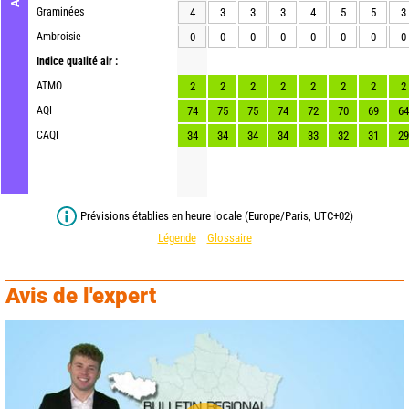
Graminées
4
3
3
3
4
5
5
3
Ambroisie
0
0
0
0
0
0
0
0
Indice qualité air :
ATMO
2
2
2
2
2
2
2
2
AQI
74
75
75
74
72
70
69
64
CAQI
34
34
34
34
33
32
31
29
Prévisions établies en heure locale (Europe/Paris, UTC+02)
Légende
Glossaire
Avis de l'expert