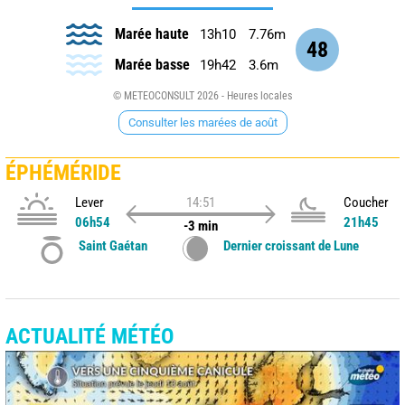
Marée haute
13h10
7.76m
48
Marée basse
19h42
3.6m
© METEOCONSULT 2026 - Heures locales
Consulter les marées de août
ÉPHÉMÉRIDE
Lever
14:51
Coucher
06h54
21h45
-3 min
Saint Gaétan
Dernier croissant de Lune
ACTUALITÉ MÉTÉO