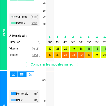
40
30
Vent moy
(km/h)
20
Rafales
(km/h)
10
VENT
A 10 m du sol :
Direction
40
°
45
°
45
°
50
°
50
°
55
°
65
°
75
(°)
Vitesse
22
21
20
19
18
16
15
14
(km/h)
30
30
31
33
32
30
25
23
Rafales
(km/h)
Comparer les modèles météo
0.5
Mer totale
(m)
Houle
(m)
0