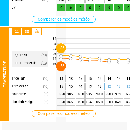
UV
0
0
0
0
0
0
0
0
Comparer les modèles météo
35
30
18°
25
20
T° air
(°C)
15
T° ressentie
(°C)
TEMPÉRATURE
10
15°
T° de l'air
18
18
17
15
15
14
14
14
(°C)
T° ressentie
15
15
14
13
13
12
12
12
(°C)
Isotherme 0°
(m)
3850
3850
3850
3850
3800
3800
3750
375
Lim pluie/neige
(m)
3550
3550
3550
3550
3500
3500
3450
345
Comparer les modèles météo