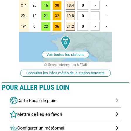
21h
20
16
30
18.4
0
-
-
20h
10
21
32
19.8
0
-
-
19h
0
22
36
21.2
0
-
-
Voir toutes les stations
Réseau observation METAR
Consulter les infos météo de la station terrestre
POUR ALLER PLUS LOIN
Carte Radar de pluie
Configurer un météomail