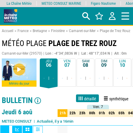
La Chaîne Météo
METEO CONSULT MARINE
Figaro Nautisme
Abon
Accueil
France
Bretagne
Finistère
Camaret-sur-Mer
Plage de Trez Rouz
MÉTÉO PLAGE
PLAGE DE TREZ ROUZ
Camaret-sur-Mer (29570)
Lon : -4°34’,0836 W
Lat : 48°17’,034 N
Alt : 0m
JEU
VEN
SAM
DIM
LUN
06
07
08
09
10
-
-
-
-
-
-
-
-
-
-
Météo du jour
BULLETIN
détaillé
synthétique
Ven. 7
Ven. 7
Live
1 jour
3 jours
7 jours
15 jours
90%
Fiabilité
Jeudi 6 aoû
21h
22h
23h
00h
01h
02h
03h
04
21h
22h
23h
00h
01h
02h
03h
04
Actualisé, il y a 16min
METEO CONSULT