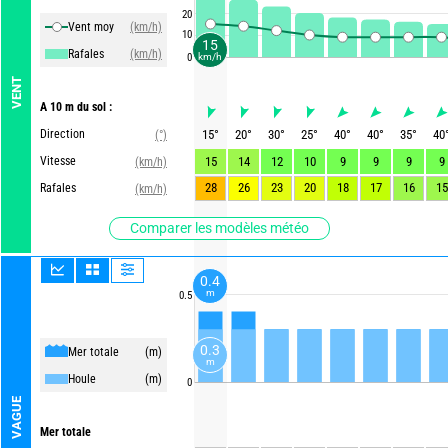
20
Vent moy
(km/h)
10
15
Rafales
(km/h)
0
km/h
VENT
A 10 m du sol :
Direction
15
°
20
°
30
°
25
°
40
°
40
°
35
°
40
(°)
Vitesse
15
14
12
10
9
9
9
9
(km/h)
28
26
23
20
18
17
16
15
Rafales
(km/h)
Comparer les modèles météo
0.4
m
0.5
0.3
Mer totale
(m)
m
Houle
(m)
0
VAGUE
Mer totale