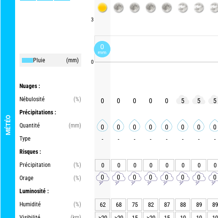
3
0
mm
Pluie
(mm)
0
Nuages :
Nébulosité
(%)
0
0
0
0
0
5
5
5
Précipitations :
MÉTÉO
Quantité
(mm)
0
0
0
0
0
0
0
0
Type
-
-
-
-
-
-
-
-
Risques :
Précipitation
(%)
0
0
0
0
0
0
0
0
0
0
0
0
0
0
0
0
Orage
(%)
Luminosité :
Humidité
(%)
62
68
75
82
87
88
89
89
Visibilité
(km)
>20
>20
15
>20
15
10
10
10