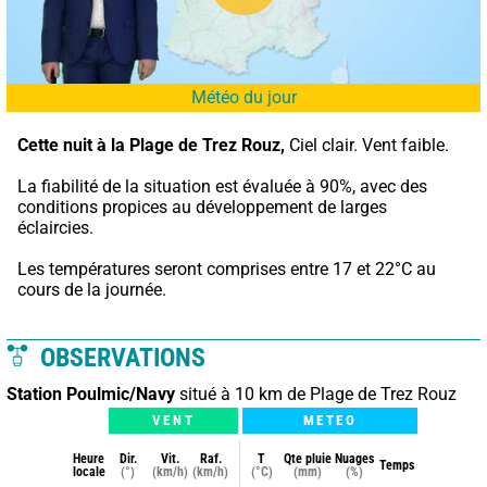
Météo du jour
Cette nuit à la Plage de Trez Rouz,
 Ciel clair. Vent faible.
La fiabilité de la situation est évaluée à 90%, avec des 
conditions propices au développement de larges 
éclaircies.
Les températures seront comprises entre 17 et 22°C au 
cours de la journée.
OBSERVATIONS
Station Poulmic/Navy
situé à 10 km de Plage de Trez Rouz
VENT
METEO
Heure
Dir.
Vit.
Raf.
T
Qte pluie
Nuages
Temps
locale
(°)
(km/h)
(km/h)
(°C)
(mm)
(%)