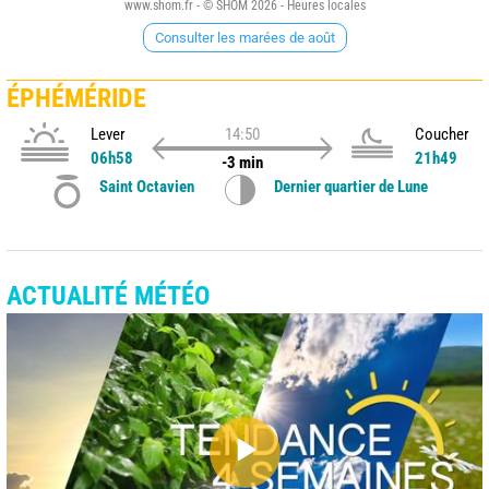
www.shom.fr - © SHOM 2026 - Heures locales
Consulter les marées de août
ÉPHÉMÉRIDE
Lever
14:50
Coucher
06h58
21h49
-3 min
Saint Octavien
Dernier quartier de Lune
ACTUALITÉ MÉTÉO