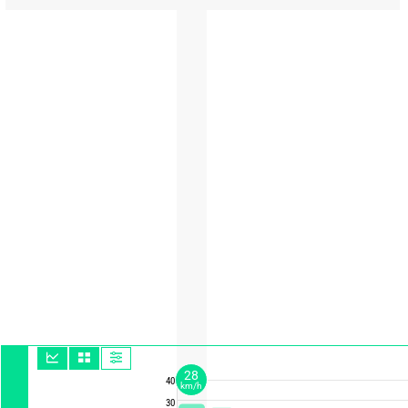
28
40
km/h
30