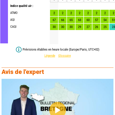
Indice qualité air :
ATMO
2
2
2
2
2
2
2
2
AQI
67
66
65
63
60
57
54
51
CAQI
30
30
30
29
27
26
25
23
Prévisions établies en heure locale (Europe/Paris, UTC+02)
Légende
Glossaire
Avis de l'expert