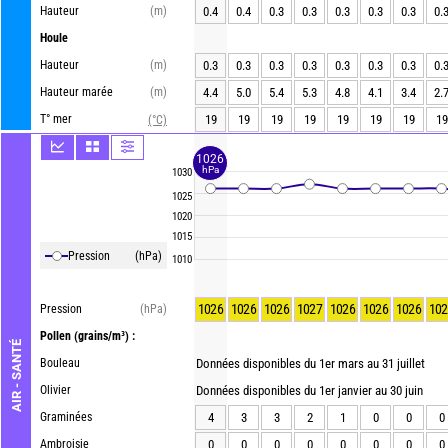
Hauteur
(m)
0.4
0.4
0.3
0.3
0.3
0.3
0.3
0.
Houle
Hauteur
(m)
0.3
0.3
0.3
0.3
0.3
0.3
0.3
0.
Hauteur marée
(m)
4.4
5.0
5.4
5.3
4.8
4.1
3.4
2.
T° mer
19
19
19
19
19
19
19
19
(°C)
1026
hPa
1030
1025
1020
1015
Pression
(hPa)
1010
1026
1026
1026
1027
1026
1026
1026
102
Pression
(hPa)
Pollen
(grains/m³) :
AIR - SANTÉ
Bouleau
Données disponibles du 1er mars au 31 juillet
Olivier
Données disponibles du 1er janvier au 30 juin
Graminées
4
3
3
2
1
0
0
0
Ambroisie
0
0
0
0
0
0
0
0