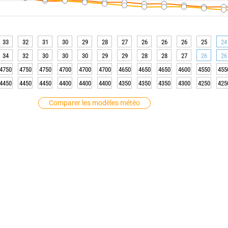
33
32
31
30
29
28
27
26
26
26
25
24
34
32
30
30
30
29
29
28
28
27
26
26
4750
4750
4750
4700
4700
4700
4650
4650
4650
4600
4550
455
4450
4450
4450
4400
4400
4400
4350
4350
4350
4300
4250
425
Comparer les modèles météo