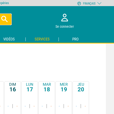
empéries
FRANÇAIS
Se connecter
VIDÉOS
SERVICES
PRO
DIM
LUN
MAR
MER
JEU
16
17
18
19
20
-
-
-
-
-
-
-
-
-
-
-