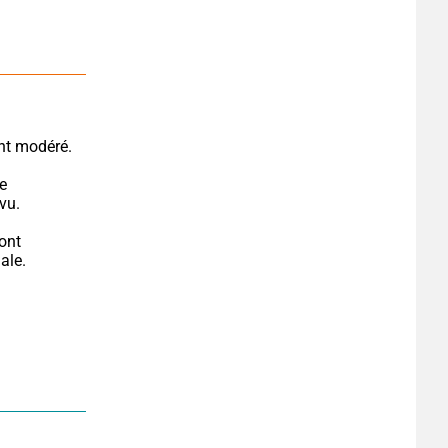
ent modéré.
e 
vu.
ont 
ale.