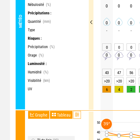
Nébulosité
(%)
0
0
0
Précipitations :
MÉTÉO
Quantité
(mm)
0
0
0
Type
-
-
-
Risques :
Précipitation
(%)
0
0
0
0
0
0
Orage
(%)
Luminosité :
Humidité
(%)
43
47
56
Visibilité
(km)
>20
>20
>20
UV
6
4
2
Graphe
Tableau
50
39°
40