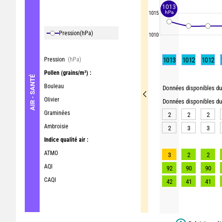
1013
hPa
1015
Pression
(hPa)
1010
Pression
(hPa)
1013
1012
1012
Pollen
(grains/m³) :
AIR - SANTÉ
Bouleau
Données disponibles du 
Olivier
Données disponibles du 
Graminées
2
2
2
Ambroisie
2
3
3
Indice qualité air :
ATMO
3
2
2
AQI
92
90
90
CAQI
42
41
41