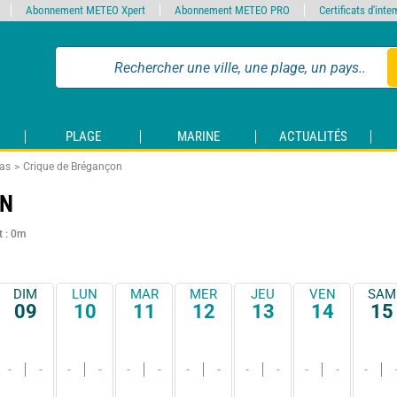
Abonnement METEO Xpert
Abonnement METEO PRO
Certificats d'int
PLAGE
MARINE
ACTUALITÉS
as
Crique de Brégançon
ON
t : 0m
DIM
LUN
MAR
MER
JEU
VEN
SAM
09
10
11
12
13
14
15
-
-
-
-
-
-
-
-
-
-
-
-
-