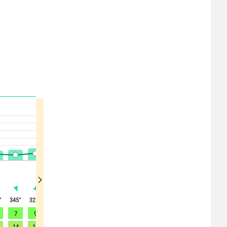
°
345
°
325
°
305
°
290
°
230
°
215
°
215
°
215
°
235
°
7
9
9
10
10
10
10
10
12
14
16
16
20
20
22
22
22
25