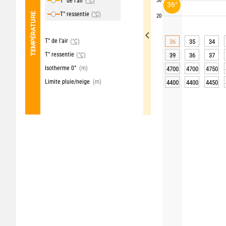
T° de l'air
(°C)
30
36°
T° ressentie
(°C)
TEMPÉRATURE
20
T° de l'air
(°C)
36
35
34
T° ressentie
(°C)
39
36
37
Isotherme 0°
(m)
4700
4700
4750
Limite pluie/neige
(m)
4400
4400
4450