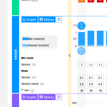
Graphe
Tableau
1
1.5
m
1
Mer totale
(m)
0.5
Hauteur houle
(m)
0
0.1
VAGUE
m
Mer totale
Hauteur
(m)
1
1.1
1.1
Houle
Hauteur
(m)
0.1
0.1
0.1
Hauteur marée
(m)
0.5
0.5
0.4
T° mer
(°C)
29
29
29
Graphe
Tableau
1020