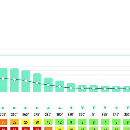
265
°
265
°
265
°
275
°
285
°
300
°
330
°
350
°
5
°
355
°
345
°
355
31
29
26
20
16
12
9
8
8
7
8
8
56
55
50
43
33
26
20
16
15
14
13
13