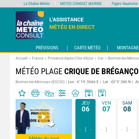
La Chaîne Météo
METEO CONSULT MARINE
Figaro Nautisme
L'ASSISTANCE
MÉTÉO EN DIRECT
PRÉVISIONS
CARTE MÉTÉO
MONTAGNE
Accueil
France
Provence-Alpes-Côte d'Azur
Var
Bormes-les-Mimos
MÉTÉO PLAGE
CRIQUE DE BRÉGANÇ
Bormes-les-Mimosas (83230)
Lon : 6°19’,5666 E
Lat : 43°5’,586 N
Al
JEU
VEN
SAM
06
07
08
-
-
-
-
-
-
Météo du jour