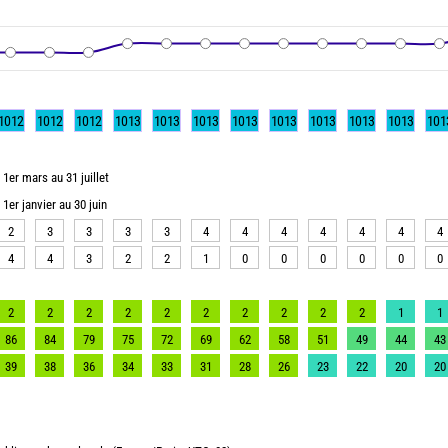
1012
1012
1012
1013
1013
1013
1013
1013
1013
1013
1013
101
1er mars au 31 juillet
1er janvier au 30 juin
2
3
3
3
3
4
4
4
4
4
4
4
4
4
3
2
2
1
0
0
0
0
0
0
2
2
2
2
2
2
2
2
2
2
1
1
86
84
79
75
72
69
62
58
51
49
44
43
39
38
36
34
33
31
28
26
23
22
20
20