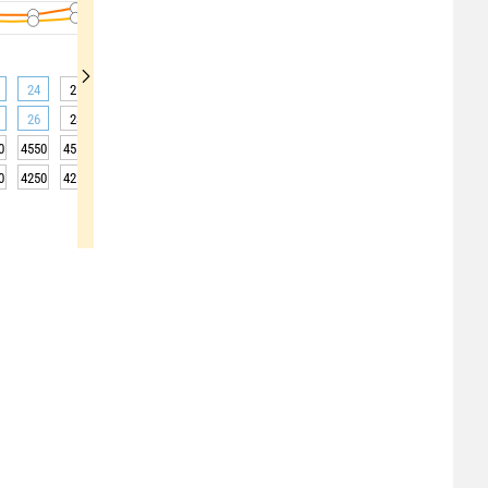
24
25
28
30
31
32
33
33
34
26
28
29
32
39
40
42
43
43
0
4550
4550
4550
4600
4600
4650
4650
4650
4650
0
4250
4250
4250
4300
4300
4350
4350
4350
4350