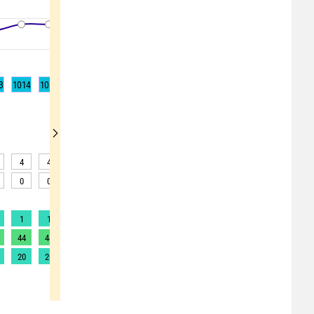
3
1014
1014
1014
1014
1014
1014
1014
1014
1013
4
4
4
3
2
2
2
2
2
0
0
0
0
0
0
0
0
1
1
1
2
2
2
2
3
3
3
44
44
50
65
78
89
100
116
125
20
20
22
30
35
40
45
50
52