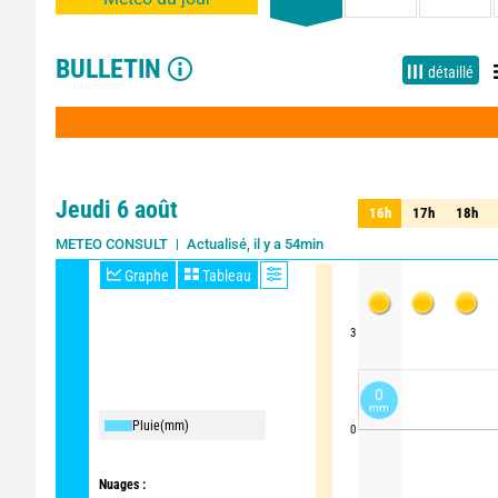
BULLETIN
détaillé
Jeudi 6 août
16h
17h
18h
16h
17h
18h
Actualisé, il y a 54min
METEO CONSULT
Graphe
Tableau
3
0
mm
Pluie
(mm)
0
Nuages :