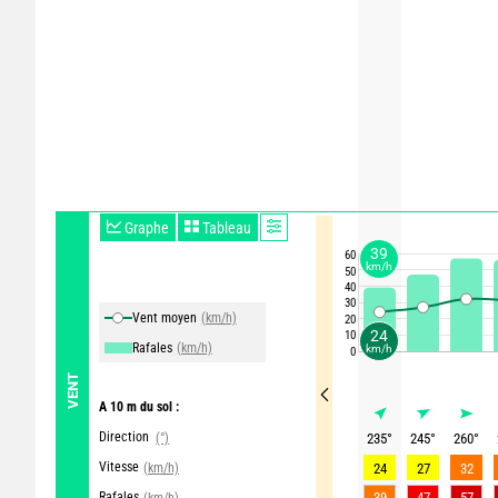
Graphe
Tableau
39
60
km/h
50
40
30
Vent moyen
(km/h)
20
24
10
Rafales
(km/h)
km/h
0
VENT
A 10 m du sol :
Direction
(°)
235
°
245
°
260
°
Vitesse
(km/h)
24
27
32
Rafales
39
47
57
(km/h)