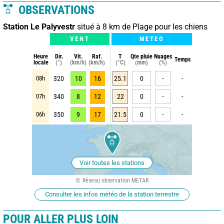
OBSERVATIONS
Station Le Palyvestr
situé à 8 km de Plage pour les chiens
VENT
METEO
Heure
Dir.
Vit.
Raf.
T
Qte pluie
Nuages
Temps
locale
(°)
(km/h)
(km/h)
(°C)
(mm)
(%)
08h
320
10
16
25.1
0
-
-
07h
340
8
12
22
0
-
-
06h
350
9
17
21.5
0
-
-
Voir toutes les stations
Réseau observation METAR
Consulter les infos météo de la station terrestre
POUR ALLER PLUS LOIN