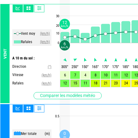
30
12
20
km/h
Vent moy
(km/h)
10
Rafales
(km/h)
0
6
km/h
VENT
A 10 m du sol :
Direction
305
°
250
°
150
°
165
°
170
°
175
°
185
°
180
(°)
Vitesse
6
7
4
8
10
11
12
12
(km/h)
12
15
11
18
21
23
24
25
Rafales
(km/h)
Comparer les modèles météo
0.5
0
Mer totale
(m)
m