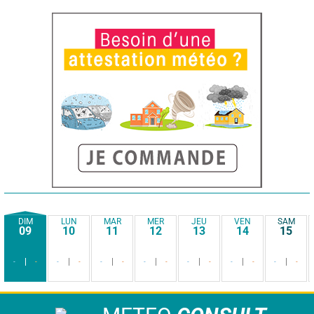
DIM
LUN
MAR
MER
JEU
VEN
SAM
09
10
11
12
13
14
15
-
-
-
-
-
-
-
-
-
-
-
-
-
-