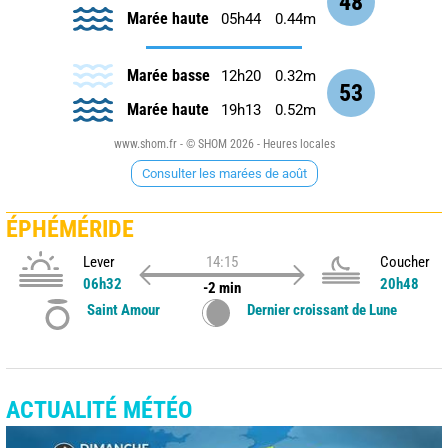
48
Marée haute
05h44
0.44m
Marée basse
12h20
0.32m
53
Marée haute
19h13
0.52m
www.shom.fr - © SHOM 2026 - Heures locales
Consulter les marées de août
ÉPHÉMÉRIDE
Lever
14:15
Coucher
06h32
20h48
-2 min
Saint Amour
Dernier croissant de Lune
ACTUALITÉ MÉTÉO