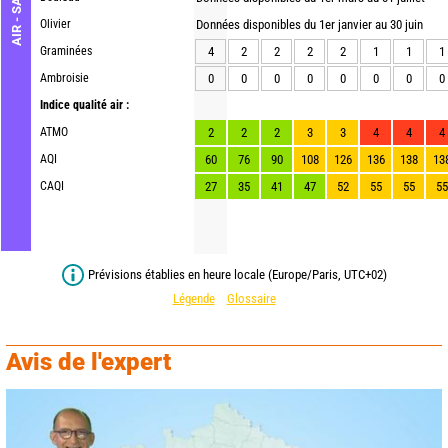
AIR - SANTÉ
Olivier
Données disponibles du 1er janvier au 30 juin
Graminées
4
2
2
2
2
1
1
1
Ambroisie
0
0
0
0
0
0
0
0
Indice qualité air :
ATMO
2
2
2
3
3
4
4
4
AQI
60
76
90
108
126
136
138
13
CAQI
27
35
41
47
52
55
55
55
Prévisions établies en heure locale (Europe/Paris, UTC+02)
Légende
Glossaire
Avis de l'expert