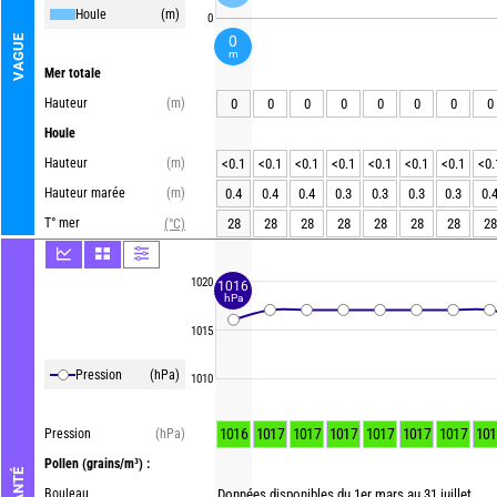
Houle
(m)
0
0
VAGUE
m
Mer totale
Hauteur
(m)
0
0
0
0
0
0
0
0
Houle
Hauteur
(m)
<0.1
<0.1
<0.1
<0.1
<0.1
<0.1
<0.1
<0.
Hauteur marée
(m)
0.4
0.4
0.4
0.3
0.3
0.3
0.3
0.
T° mer
28
28
28
28
28
28
28
28
(°C)
1020
1016
hPa
1015
Pression
(hPa)
1010
1016
1017
1017
1017
1017
1017
1017
101
Pression
(hPa)
Pollen
(grains/m³) :
Bouleau
Données disponibles du 1er mars au 31 juillet