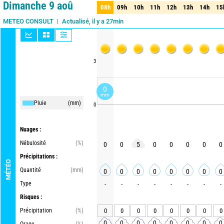
Dimanche 9 aoû
08h
09h
10h
11h
12h
13h
14h
15
08h
09h
10h
11h
12h
13h
14h
15
Actualisé, il y a 27min
METEO CONSULT
3
0
mm
Pluie
(mm)
0
Nuages :
Nébulosité
(%)
0
0
5
0
0
0
0
0
Précipitations :
MÉTÉO
Quantité
(mm)
0
0
0
0
0
0
0
0
Type
-
-
-
-
-
-
-
-
Risques :
Précipitation
(%)
0
0
0
0
0
0
0
0
0
0
0
0
0
0
0
0