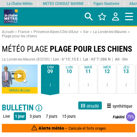
La Chaîne Météo
METEO CONSULT MARINE
Figaro Nautisme
Abon
Accueil
France
Provence-Alpes-Côte d'Azur
Var
La Londe-les-Maures
Plage pour les chiens
MÉTÉO PLAGE
PLAGE POUR LES CHIENS
La Londe-les-Maures (83250)
Lon : 6°15’,15 E
Lat : 43°7’,086 N
Alt : 0m
DIM
LUN
MAR
MER
JEU
09
10
11
12
13
-
-
-
-
-
-
-
-
-
-
Météo du jour
BULLETIN
détaillé
synthétique
Live
1 jour
3 jours
7 jours
15 jours
75%
Fiabilité
Alerte météo -
Canicule et forts orages