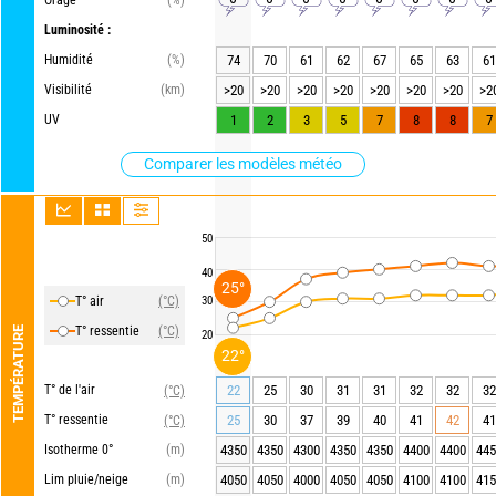
Orage
(%)
Luminosité :
Humidité
(%)
74
70
61
62
67
65
63
61
Visibilité
(km)
>20
>20
>20
>20
>20
>20
>20
>2
UV
1
2
3
5
7
8
8
7
Comparer les modèles météo
50
40
25°
T° air
(°C)
30
T° ressentie
(°C)
TEMPÉRATURE
20
22°
T° de l'air
22
25
30
31
31
32
32
32
(°C)
T° ressentie
25
30
37
39
40
41
42
41
(°C)
Isotherme 0°
(m)
4350
4350
4300
4350
4350
4400
4400
445
Lim pluie/neige
(m)
4050
4050
4000
4050
4050
4100
4100
415