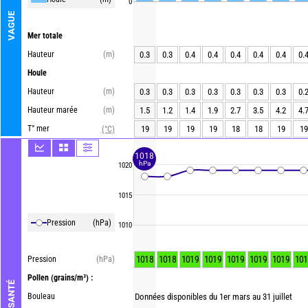
0
VAGUE
Mer totale
Hauteur
(m)
0.3
0.3
0.4
0.4
0.4
0.4
0.4
0.
Houle
Hauteur
(m)
0.3
0.3
0.3
0.3
0.3
0.3
0.3
0.
Hauteur marée
(m)
1.5
1.2
1.4
1.9
2.7
3.5
4.2
4.
T° mer
19
19
19
19
18
18
19
19
(°C)
1018
hPa
1020
1015
Pression
(hPa)
1010
1018
1018
1019
1019
1019
1019
1019
101
Pression
(hPa)
Pollen
(grains/m³) :
AIR - SANTÉ
Bouleau
Données disponibles du 1er mars au 31 juillet