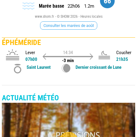
66
Marée basse
22h06
1.2m
www.shom.fr - © SHOM 2026 - Heures locales
Consulter les marées de août
ÉPHÉMÉRIDE
Lever
14:34
Coucher
07h00
21h35
-3 min
Saint Laurent
Dernier croissant de Lune
ACTUALITÉ MÉTÉO