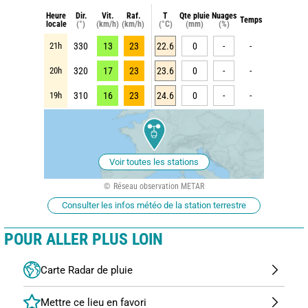
Heure
Dir.
Vit.
Raf.
T
Qte pluie
Nuages
Temps
locale
(°)
(km/h)
(km/h)
(°C)
(mm)
(%)
21h
330
13
23
22.6
0
-
-
20h
320
17
23
23.6
0
-
-
19h
310
16
23
24.6
0
-
-
Voir toutes les stations
Réseau observation METAR
Consulter les infos météo de la station terrestre
POUR ALLER PLUS LOIN
Carte Radar de pluie