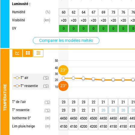
Luminosité :
Humidité
(%)
60
62
64
67
69
73
76
76
Visibilité
(km)
>20
>20
>20
>20
>20
>20
>20
>2
UV
0
0
0
0
0
0
0
0
Comparer les modèles météo
50
40
23°
30
T° air
(°C)
20
23°
T° ressentie
(°C)
TEMPÉRATURE
10
T° de l'air
23
23
23
22
21
21
21
21
(°C)
T° ressentie
23
23
22
21
20
20
20
20
(°C)
Isotherme 0°
(m)
4450
4450
4500
4500
4450
4450
4450
445
Lim pluie/neige
(m)
4150
4150
4200
4200
4150
4150
4150
415