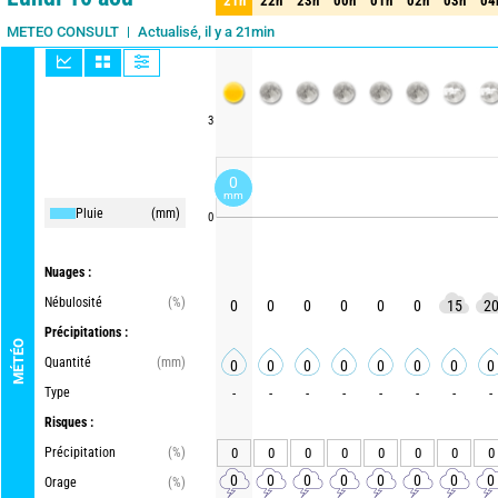
21h
22h
23h
00h
01h
02h
03h
04
21h
22h
23h
00h
01h
02h
03h
04
Actualisé, il y a 21min
METEO CONSULT
3
0
mm
Pluie
(mm)
0
Nuages :
Nébulosité
(%)
0
0
0
0
0
0
15
2
Précipitations :
MÉTÉO
Quantité
(mm)
0
0
0
0
0
0
0
0
Type
-
-
-
-
-
-
-
-
Risques :
Précipitation
(%)
0
0
0
0
0
0
0
0
0
0
0
0
0
0
0
0
Orage
(%)