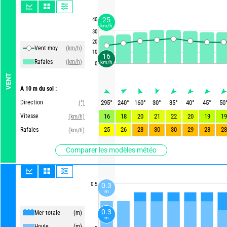
25
40
km/h
30
20
Vent moy
(km/h)
10
16
Rafales
(km/h)
km/h
0
VENT
A 10 m du sol :
Direction
295
°
240
°
160
°
30
°
35
°
40
°
45
°
50
(°)
Vitesse
16
18
20
21
22
20
19
19
(km/h)
25
26
28
30
30
29
28
28
Rafales
(km/h)
Comparer les modèles météo
0.5
0.3
m
0.3
Mer totale
(m)
m
Houle
(m)