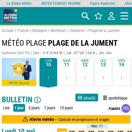
La Chaîne Météo
METEO CONSULT MARINE
Figaro Nautisme
Abon
Accueil
France
Bretagne
Morbihan
Quiberon
Plage de la Jument
MÉTÉO PLAGE
PLAGE DE LA JUMENT
Quiberon (56170)
Lon : -3°4’,9164 W
Lat : 47°28’,134 N
Alt : 0m
LUN
MAR
MER
JEU
VEN
10
11
12
13
14
-
-
-
-
-
-
-
-
-
-
Météo du jour
BULLETIN
détaillé
synthétique
Live
1 jour
3 jours
7 jours
15 jours
75%
Fiabilité
Alerte météo -
Canicule en progression et orages
Mar. 11
Mar. 11
Lundi 10 aoû