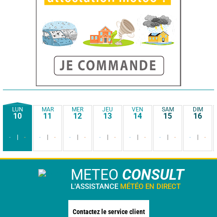
LUN
MAR
MER
JEU
VEN
SAM
DIM
10
11
12
13
14
15
16
-
-
-
-
-
-
-
-
-
-
-
-
-
-
METEO
CONSULT
L'ASSISTANCE
MÉTÉO EN DIRECT
Contactez le service client