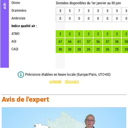
Olivier
Données disponibles du 1er janvier au 30 juin
Graminées
3
5
7
5
3
3
3
3
Ambroisie
0
0
0
0
0
0
0
0
Indice qualité air :
ATMO
2
2
2
2
2
2
2
2
AQI
67
66
61
57
56
57
56
55
CAQI
30
30
28
26
25
26
25
25
Prévisions établies en heure locale (Europe/Paris, UTC+02)
Légende
Glossaire
Avis de l'expert