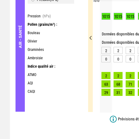
1010
Pression
(hPa)
1015
1015
1015
Pollen
(grains/m³) :
AIR - SANTÉ
Bouleau
Données disponibles du 
Olivier
Données disponibles du 
Graminées
2
2
2
Ambroisie
0
0
0
Indice qualité air :
ATMO
2
2
2
AQI
63
68
71
CAQI
29
31
32
Prévisions ét