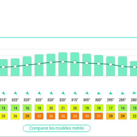
315
°
325
°
325
°
325
°
320
°
320
°
315
°
305
°
300
°
295
°
285
°
280
13
14
16
18
20
21
20
19
18
17
14
13
25
26
29
32
33
35
35
33
31
29
29
22
Comparer les modèles météo