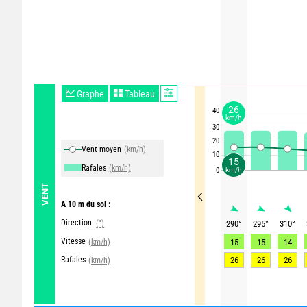
Graphe
Tableau
26
40
km/h
30
20
Vent moyen
(km/h)
10
15
Rafales
(km/h)
0
km/h
VENT
A 10 m du sol :
Direction
(°)
290
°
295
°
310
°
Vitesse
(km/h)
15
15
14
Rafales
26
26
26
(km/h)