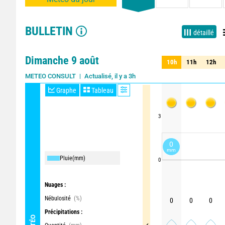
BULLETIN
détaillé
Dimanche 9 août
10h
11h
12h
10h
11h
12h
Actualisé, il y a 3h
Mise à jour dans 12min
METEO CONSULT
Graphe
Tableau
3
0
mm
Pluie
(mm)
0
Nuages :
Nébulosité
(%)
0
0
0
Précipitations :
MÉTÉO