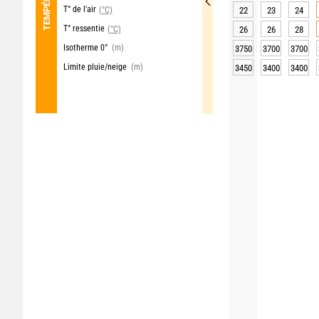
T° de l'air
(°C)
22
23
24
T° ressentie
(°C)
26
26
28
Isotherme 0°
(m)
3750
3700
3700
Limite pluie/neige
(m)
3450
3400
3400