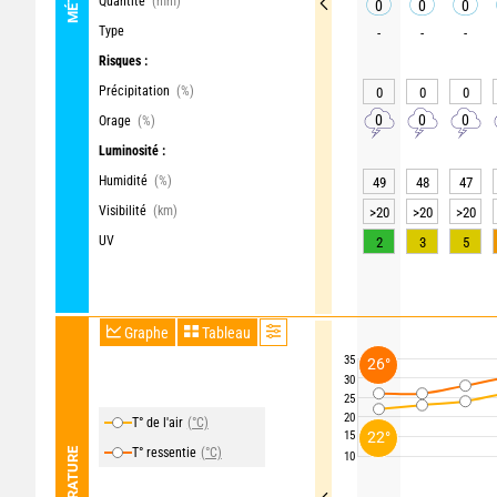
Quantité
(mm)
0
0
0
Type
-
-
-
Risques :
Précipitation
(%)
0
0
0
0
0
0
Orage
(%)
Luminosité :
Humidité
(%)
49
48
47
Visibilité
(km)
>20
>20
>20
UV
2
3
5
Graphe
Tableau
35
26°
30
25
20
T° de l'air
(°C)
22°
15
T° ressentie
(°C)
TEMPÉRATURE
10