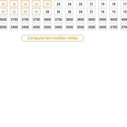
26
26
26
26
26
25
24
23
21
19
18
17
30
30
30
30
28
26
26
24
21
16
15
15
3650
3700
3700
3750
3800
3750
3850
3850
3850
3900
4000
400
3350
3400
3400
3450
3500
3450
3550
3550
3550
3600
3700
370
Comparer les modèles météo