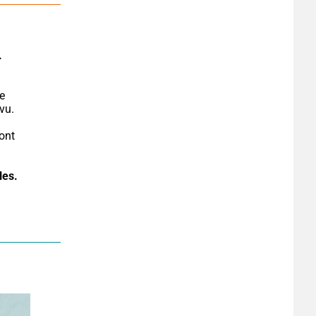
.
e 
vu.
ont 
.
les.