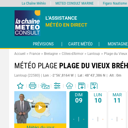
La Chaîne Météo
METEO CONSULT MARINE
Figaro Nautisme
L'ASSISTANCE
MÉTÉO EN DIRECT
PRÉVISIONS
CARTE MÉTÉO
MONTAGNE
Accueil
France
Bretagne
Côtes-d'Armor
Lanloup
Plage du Vieux
MÉTÉO PLAGE
PLAGE DU VIEUX BRÉ
Lanloup (22580)
Lon : -2°56’,8164 W
Lat : 48°43’,386 N
Alt : 0m
DIM
LUN
MAR
09
10
11
-
-
-
-
-
-
Météo du jour