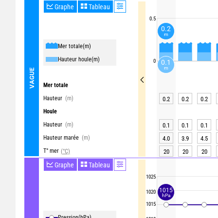
Graphe
Tableau
0.5
0.2
m
Mer totale
(m)
Hauteur houle
(m)
0
0.1
m
VAGUE
Mer totale
Hauteur
(m)
0.2
0.2
0.2
Houle
Hauteur
(m)
0.1
0.1
0.1
Hauteur marée
(m)
4.0
3.9
4.5
T° mer
(°C)
20
20
20
Graphe
Tableau
1025
1015
1020
hPa
1015
Pression
(hPa)