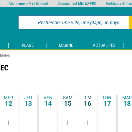
Abonnement METEO Xpert
Abonnement METEO PRO
Certificats d'int
PLAGE
MARINE
ACTUALITÉS
 Bréhec
HEC
MER
JEU
VEN
SAM
DIM
LUN
MAR
12
13
14
15
16
17
18
-
-
-
-
-
-
-
-
-
-
-
-
-