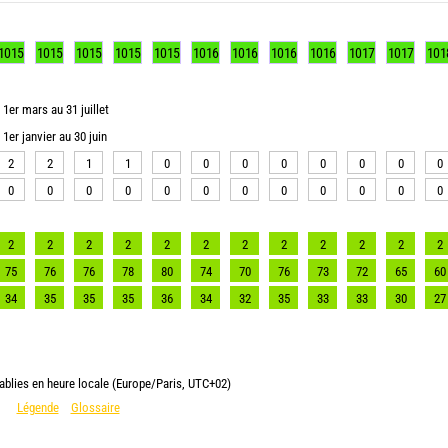
1015
1015
1015
1015
1015
1016
1016
1016
1016
1017
1017
101
1er mars au 31 juillet
1er janvier au 30 juin
2
2
1
1
0
0
0
0
0
0
0
0
0
0
0
0
0
0
0
0
0
0
0
0
2
2
2
2
2
2
2
2
2
2
2
2
75
76
76
78
80
74
70
76
73
72
65
60
34
35
35
35
36
34
32
35
33
33
30
27
ablies en heure locale (Europe/Paris, UTC+02)
Légende
Glossaire