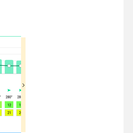
°
280
°
280
°
290
°
295
°
300
°
310
°
320
°
325
°
325
°
12
12
12
11
11
10
10
9
10
21
20
21
20
19
18
17
17
17