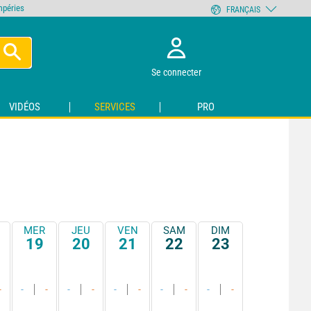
empéries
FRANÇAIS
Se connecter
VIDÉOS
SERVICES
PRO
MER
JEU
VEN
SAM
DIM
19
20
21
22
23
-
-
-
-
-
-
-
-
-
-
-