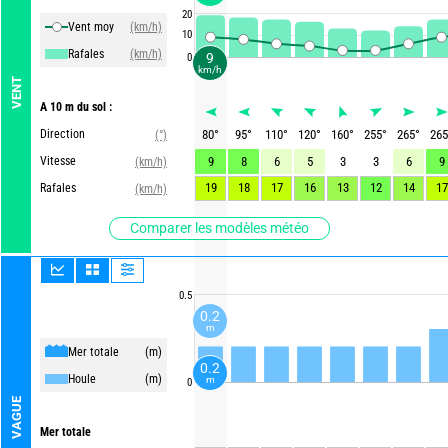
20
Vent moy
(km/h)
10
Rafales
(km/h)
9
0
km/h
VENT
A 10 m du sol :
Direction
80
°
95
°
110
°
120
°
160
°
255
°
265
°
265
(°)
Vitesse
9
8
6
5
3
3
6
9
(km/h)
19
18
17
16
13
12
14
17
Rafales
(km/h)
Comparer les modèles météo
0.5
0.2
m
Mer totale
(m)
0.2
Houle
(m)
m
0
VAGUE
Mer totale