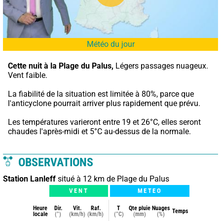
Météo du jour
Cette nuit à la Plage du Palus,
 Légers passages nuageux. 
Vent faible.
La fiabilité de la situation est limitée à 80%, parce que 
l'anticyclone pourrait arriver plus rapidement que prévu.
Les températures varieront entre 19 et 26°C, elles seront 
chaudes l'après-midi et 5°C au-dessus de la normale.
OBSERVATIONS
Station Lanleff
situé à 12 km de Plage du Palus
VENT
METEO
Heure
Dir.
Vit.
Raf.
T
Qte pluie
Nuages
Temps
locale
(°)
(km/h)
(km/h)
(°C)
(mm)
(%)