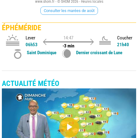
www.shom.fr - © SHOM 2026 - Heures locales
Consulter les marées de août
ÉPHÉMÉRIDE
Lever
14:47
Coucher
06h53
21h40
-3 min
Saint Dominique
Dernier croissant de Lune
ACTUALITÉ MÉTÉO