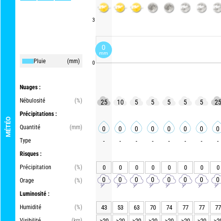
3
0
mm
Pluie
(mm)
0
Nuages :
Nébulosité
(%)
25
10
5
5
5
5
5
2
Précipitations :
MÉTÉO
Quantité
(mm)
0
0
0
0
0
0
0
0
Type
-
-
-
-
-
-
-
-
Risques :
Précipitation
(%)
0
0
0
0
0
0
0
0
0
0
0
0
0
0
0
0
Orage
(%)
Luminosité :
Humidité
(%)
43
53
63
70
74
77
77
77
Visibilité
(km)
>20
>20
>20
>20
>20
>20
>20
>2