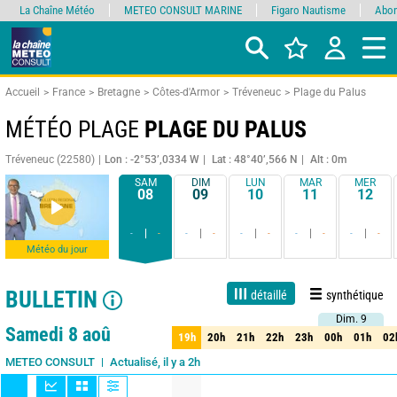
La Chaîne Météo
METEO CONSULT MARINE
Figaro Nautisme
Abon
Accueil
France
Bretagne
Côtes-d'Armor
Tréveneuc
Plage du Palus
MÉTÉO PLAGE
PLAGE DU PALUS
Tréveneuc (22580)
Lon : -2°53’,0334 W
Lat : 48°40’,566 N
Alt : 0m
SAM
DIM
LUN
MAR
MER
08
09
10
11
12
-
-
-
-
-
-
-
-
-
-
Météo du jour
BULLETIN
détaillé
synthétique
Dim. 9
Dim. 9
Live
1 jour
3 jours
7 jours
15 jours
80%
Fiabilité
Samedi 8 aoû
19h
20h
21h
22h
23h
00h
01h
02
19h
20h
21h
22h
23h
00h
01h
02
Actualisé, il y a 2h
METEO CONSULT