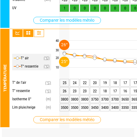
UV
1
0
0
0
0
0
0
0
Comparer les modèles météo
40
26°
30
T° air
(°C)
20
25°
T° ressentie
(°C)
TEMPÉRATURE
10
T° de l'air
25
24
22
20
19
18
17
17
(°C)
T° ressentie
26
23
23
22
18
17
16
15
(°C)
Isotherme 0°
(m)
3800
3800
3800
3750
3700
3700
3650
365
Lim pluie/neige
(m)
3500
3500
3500
3450
3400
3400
3350
335
Comparer les modèles météo