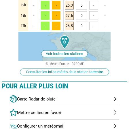
19h
-
-
-
25.3
0
-
-
18h
-
-
-
27.6
0
-
-
17h
-
-
-
26.5
0
-
-
Voir toutes les stations
Météo France - RADOME
Consulter les infos météo de la station terrestre
POUR ALLER PLUS LOIN
Carte Radar de pluie
Configurer un météomail