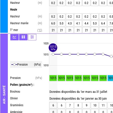
Hauteur
(m)
0.2
0.2
0.2
0.2
0.2
0.2
0.2
0.
Houle
Hauteur
(m)
0.2
0.2
0.2
0.2
0.2
0.2
0.2
0.
Hauteur marée
(m)
6.0
5.0
4.3
4.1
4.4
5.3
6.4
7.
T° mer
21
21
21
21
21
21
21
21
(°C)
1020
1015
hPa
1015
Pression
(hPa)
1010
1015
1015
1015
1015
1015
1015
1015
101
Pression
(hPa)
Pollen
(grains/m³) :
AIR - SANTÉ
Bouleau
Données disponibles du 1er mars au 31 juillet
Olivier
Données disponibles du 1er janvier au 30 juin
Graminées
6
6
7
8
9
10
11
10
Ambroisie
0
0
0
0
0
0
0
0