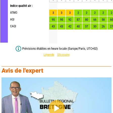
Indice qualité air :
ATMO
3
3
3
2
2
2
2
2
AQI
95
95
92
87
80
66
58
60
CAQI
43
43
42
40
37
30
26
27
Prévisions établies en heure locale (Europe/Paris, UTC+02)
Légende
Glossaire
Avis de l'expert