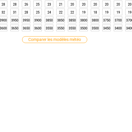
28
28
26
25
23
21
20
20
20
20
20
20
32
31
28
25
24
22
22
19
18
19
19
19
3900
3950
3950
3900
3850
3850
3850
3800
3800
3750
3700
370
3600
3650
3650
3600
3550
3550
3550
3500
3500
3450
3400
340
Comparer les modèles météo