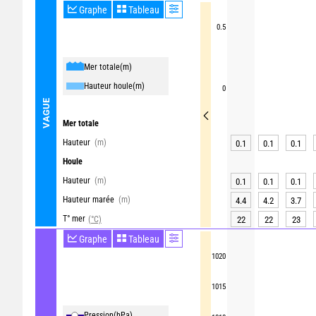
Graphe
Tableau
0.5
Mer totale
(m)
Hauteur houle
(m)
0
VAGUE
Mer totale
Hauteur
(m)
0.1
0.1
0.1
Houle
Hauteur
(m)
0.1
0.1
0.1
Hauteur marée
(m)
4.4
4.2
3.7
T° mer
(°C)
22
22
23
Graphe
Tableau
1020
1015
Pression
(hPa)