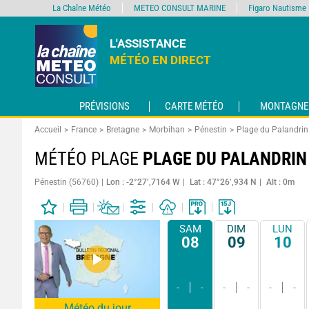
La Chaîne Météo
METEO CONSULT MARINE
Figaro Nautisme
L'ASSISTANCE
MÉTÉO EN DIRECT
PRÉVISIONS
CARTE MÉTÉO
MONTAGNE
Accueil
France
Bretagne
Morbihan
Pénestin
Plage du Palandrin
MÉTÉO PLAGE
PLAGE DU PALANDRIN
Pénestin (56760)
Lon : -2°27’,7164 W
Lat : 47°26’,934 N
Alt : 0m
SAM
DIM
LUN
08
09
10
-
-
-
-
-
-
Météo du jour