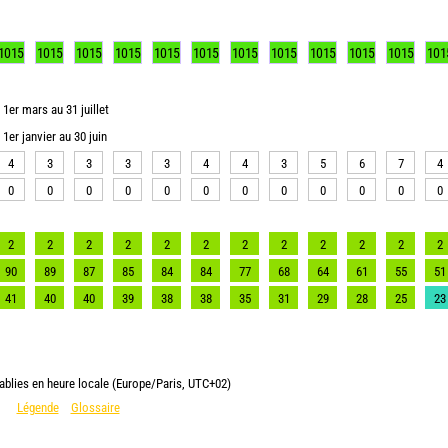
1015
1015
1015
1015
1015
1015
1015
1015
1015
1015
1015
101
1er mars au 31 juillet
1er janvier au 30 juin
4
3
3
3
3
4
4
3
5
6
7
4
0
0
0
0
0
0
0
0
0
0
0
0
2
2
2
2
2
2
2
2
2
2
2
2
90
89
87
85
84
84
77
68
64
61
55
51
41
40
40
39
38
38
35
31
29
28
25
23
ablies en heure locale (Europe/Paris, UTC+02)
Légende
Glossaire