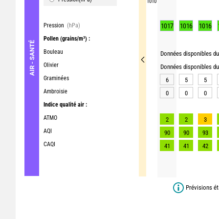
1010
Pression
(hPa)
1017
1016
1016
Pollen
(grains/m³) :
AIR - SANTÉ
Bouleau
Données disponibles du 
Olivier
Données disponibles du 
Graminées
6
5
5
Ambroisie
0
0
0
Indice qualité air :
ATMO
2
2
3
AQI
90
90
93
CAQI
41
41
42
Prévisions ét