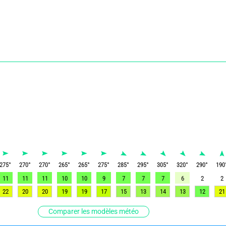
275
°
270
°
270
°
265
°
265
°
275
°
285
°
295
°
305
°
320
°
290
°
190
11
11
11
10
10
9
7
7
7
6
2
2
22
20
20
19
19
17
15
13
14
13
12
21
Comparer les modèles météo