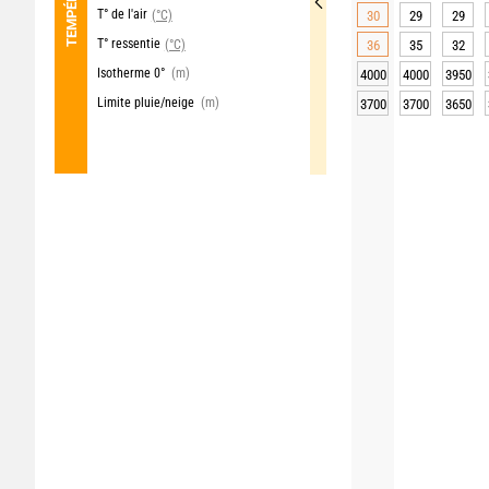
T° de l'air
(°C)
30
29
29
T° ressentie
(°C)
36
35
32
Isotherme 0°
(m)
4000
4000
3950
Limite pluie/neige
(m)
3700
3700
3650