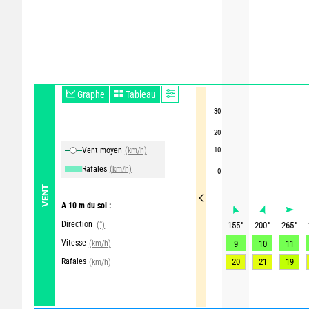
Graphe
Tableau
30
20
Vent moyen
(km/h)
10
Rafales
(km/h)
0
VENT
A 10 m du sol :
Direction
(°)
155
°
200
°
265
°
Vitesse
(km/h)
9
10
11
Rafales
20
21
19
(km/h)