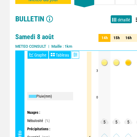
BULLETIN
détaillé
Samedi 8 août
14h
15h
16h
14h
15h
16h
Maille : 1km
METEO CONSULT
Graphe
Tableau
3
Pluie
(mm)
0
Nuages :
Nébulosité
(%)
5
5
5
Précipitations :
MÉTÉO