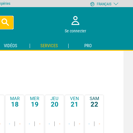
empéries
FRANÇAIS
Se connecter
VIDÉOS
SERVICES
PRO
MAR
MER
JEU
VEN
SAM
18
19
20
21
22
-
-
-
-
-
-
-
-
-
-
-