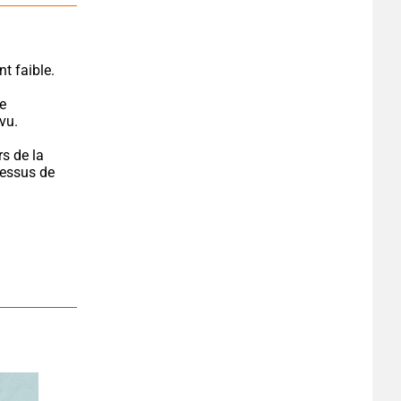
ent faible.
e 
vu.
s de la 
essus de 