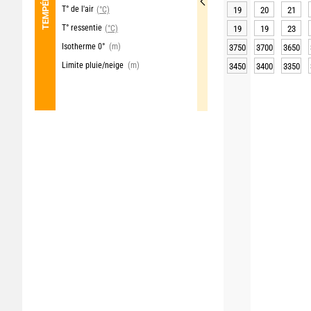
T° de l'air
(°C)
19
20
21
T° ressentie
(°C)
19
19
23
Isotherme 0°
(m)
3750
3700
3650
Limite pluie/neige
(m)
3450
3400
3350