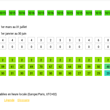
1015
1015
1016
1016
1015
1016
1015
1015
1015
1015
1015
101
1er mars au 31 juillet
1er janvier au 30 juin
4
4
4
4
3
2
3
3
3
4
6
8
0
0
0
0
0
0
0
0
0
0
0
0
2
2
2
2
2
2
2
2
2
2
2
2
59
61
67
69
70
67
62
64
59
59
50
48
30
31
30
31
32
30
30
30
27
27
25
23
ablies en heure locale (Europe/Paris, UTC+02)
Légende
Glossaire