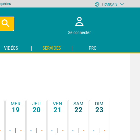
empéries
FRANÇAIS
Se connecter
VIDÉOS
SERVICES
PRO
MER
JEU
VEN
SAM
DIM
19
20
21
22
23
-
-
-
-
-
-
-
-
-
-
-