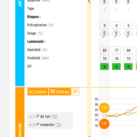
Quantité
(mm)
0
0
0
Type
-
-
-
Risques :
Précipitation
(%)
0
0
0
0
0
0
Orage
(%)
Luminosité :
Humidité
(%)
85
77
68
Visibilité
(km)
10
10
15
UV
0
0
0
Graphe
Tableau
35
30
19°
25
20
T° de l'air
(°C)
15
19°
T° ressentie
(°C)
TEMPÉRATURE
10