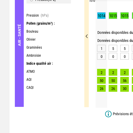
1010
Pression
(hPa)
1014
1015
1015
Pollen
(grains/m³) :
AIR - SANTÉ
Bouleau
Données disponibles du 
Olivier
Données disponibles du 
Graminées
1
5
5
Ambroisie
0
0
0
Indice qualité air :
ATMO
2
2
2
AQI
50
50
56
CAQI
26
26
30
Prévisions ét