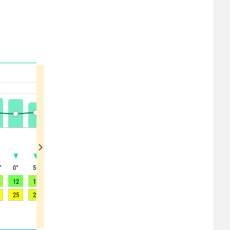
°
0
°
5
°
5
°
0
°
5
°
360
°
350
°
355
°
350
°
12
13
12
12
8
8
8
7
9
25
22
24
20
18
15
14
13
13