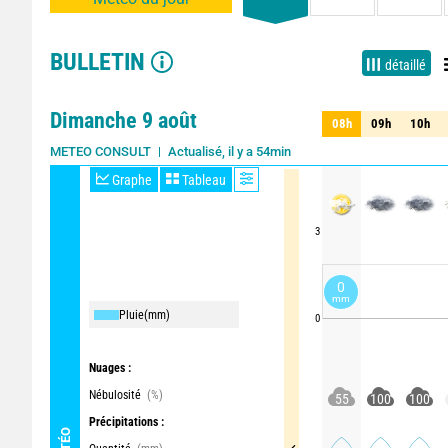
BULLETIN
détaillé
Dimanche 9 août
08h
09h
10h
08h
09h
10h
Actualisé, il y a 54min
METEO CONSULT
Graphe
Tableau
3
0
mm
Pluie
(mm)
0
Nuages :
Nébulosité
(%)
55
100
100
Précipitations :
MÉTÉO