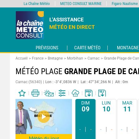
La Chaîne Météo
METEO CONSULT MARINE
Figaro Nautisme
L'ASSISTANCE
MÉTÉO EN DIRECT
PRÉVISIONS
CARTE MÉTÉO
MONTAGNE
Accueil
France
Bretagne
Morbihan
Carnac
Grande Plage de Ca
MÉTÉO PLAGE
GRANDE PLAGE DE C
Carnac (56340)
Lon : -3°4’,0836 W
Lat : 47°34’,266 N
Alt : 0m
DIM
LUN
MAR
09
10
11
-
-
-
-
-
-
Météo du jour