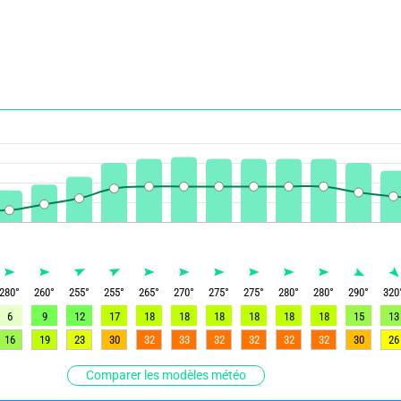
280
°
260
°
255
°
255
°
265
°
270
°
275
°
275
°
280
°
280
°
290
°
320
6
9
12
17
18
18
18
18
18
18
15
13
16
19
23
30
32
33
32
32
32
32
30
26
Comparer les modèles météo