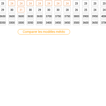
23
24
24
24
24
24
24
24
23
23
23
23
29
30
31
30
29
30
30
28
26
25
24
24
3650
3600
3600
3650
3650
3700
3750
3750
3800
3900
3950
400
3350
3300
3300
3350
3350
3400
3450
3450
3500
3600
3650
370
Comparer les modèles météo