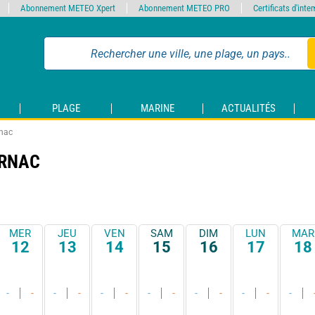
Abonnement METEO Xpert
Abonnement METEO PRO
Certificats d'int
PLAGE
MARINE
ACTUALITÉS
rnac
ARNAC
MER
JEU
VEN
SAM
DIM
LUN
MAR
12
13
14
15
16
17
18
-
-
-
-
-
-
-
-
-
-
-
-
-