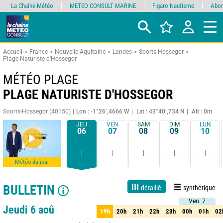
La Chaîne Météo
METEO CONSULT MARINE
Figaro Nautisme
Abon
Accueil
France
Nouvelle-Aquitaine
Landes
Soorts-Hossegor
Plage Naturiste d'Hossegor
MÉTÉO PLAGE
PLAGE NATURISTE D'HOSSEGOR
Soorts-Hossegor (40150)
Lon : -1°26’,4666 W
Lat : 43°40’,734 N
Alt : 0m
JEU
VEN
SAM
DIM
LUN
06
07
08
09
10
-
-
-
-
-
-
-
-
-
-
Météo du jour
BULLETIN
détaillé
synthétique
Ven. 7
Ven. 7
Live
1 jour
3 jours
7 jours
15 jours
80%
Fiabilité
Jeudi 6 aoû
19h
20h
21h
22h
23h
00h
01h
02
19h
20h
21h
22h
23h
00h
01h
02