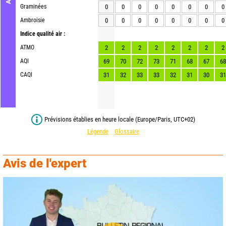
Graminées
0
0
0
0
0
0
0
0
Ambroisie
0
0
0
0
0
0
0
0
Indice qualité air :
ATMO
2
2
2
2
2
2
2
2
AQI
69
70
72
73
71
68
67
68
CAQI
31
32
33
33
32
31
30
31
Prévisions établies en heure locale (Europe/Paris, UTC+02)
Légende
Glossaire
Avis de l'expert