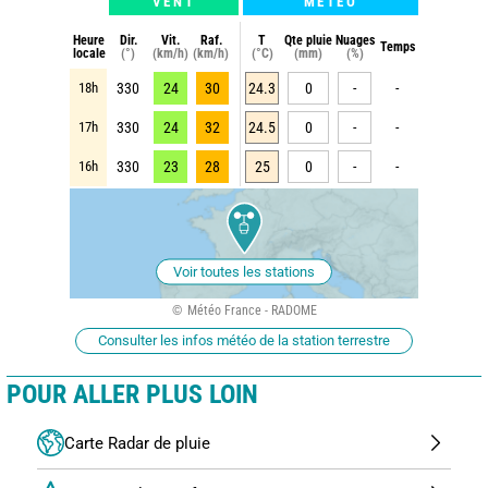
VENT
METEO
Heure
Dir.
Vit.
Raf.
T
Qte pluie
Nuages
Temps
locale
(°)
(km/h)
(km/h)
(°C)
(mm)
(%)
18h
330
24
30
24.3
0
-
-
17h
330
24
32
24.5
0
-
-
16h
330
23
28
25
0
-
-
Voir toutes les stations
Météo France - RADOME
Consulter les infos météo de la station terrestre
POUR ALLER PLUS LOIN
Carte Radar de pluie