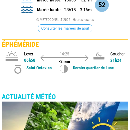
52
Marée haute
23h15
3.16m
© METEOCONSULT 2026 - Heures locales
Consulter les marées de août
ÉPHÉMÉRIDE
Lever
14:25
Coucher
06h58
21h24
-2 min
Saint Octavien
Dernier quartier de Lune
ACTUALITÉ MÉTÉO