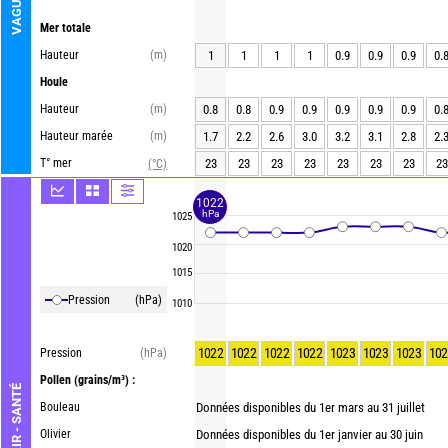
VAGUE
Mer totale
Hauteur
(m)
1
1
1
1
0.9
0.9
0.9
0.
Houle
Hauteur
(m)
0.8
0.8
0.9
0.9
0.9
0.9
0.9
0.
Hauteur marée
(m)
1.7
2.2
2.6
3.0
3.2
3.1
2.8
2.
T° mer
23
23
23
23
23
23
23
23
(°C)
1022
hPa
1025
1020
1015
Pression
(hPa)
1010
1022
1022
1022
1022
1023
1023
1023
102
Pression
(hPa)
Pollen
(grains/m³) :
AIR - SANTÉ
Bouleau
Données disponibles du 1er mars au 31 juillet
Olivier
Données disponibles du 1er janvier au 30 juin