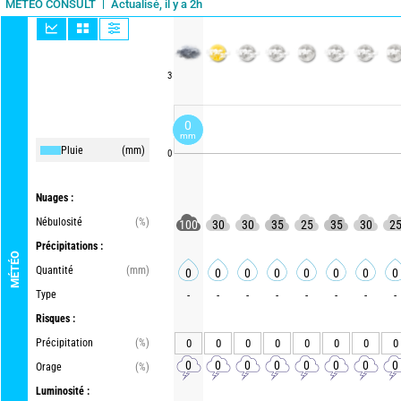
Actualisé, il y a 2h
METEO CONSULT
3
0
mm
Pluie
(mm)
0
Nuages :
Nébulosité
(%)
100
30
30
35
25
35
30
2
Précipitations :
MÉTÉO
Quantité
(mm)
0
0
0
0
0
0
0
0
Type
-
-
-
-
-
-
-
-
Risques :
Précipitation
(%)
0
0
0
0
0
0
0
0
0
0
0
0
0
0
0
0
Orage
(%)
Luminosité :