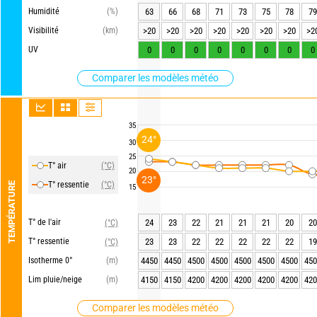
Humidité
(%)
63
66
68
71
73
75
78
79
Visibilité
(km)
>20
>20
>20
>20
>20
>20
>20
>2
UV
0
0
0
0
0
0
0
0
Comparer les modèles météo
35
24°
30
25
T° air
(°C)
20
23°
T° ressentie
(°C)
TEMPÉRATURE
15
T° de l'air
24
23
22
21
21
21
20
20
(°C)
T° ressentie
23
23
22
22
22
22
22
19
(°C)
Isotherme 0°
(m)
4450
4450
4500
4500
4500
4500
4500
450
Lim pluie/neige
(m)
4150
4150
4200
4200
4200
4200
4200
420
Comparer les modèles météo