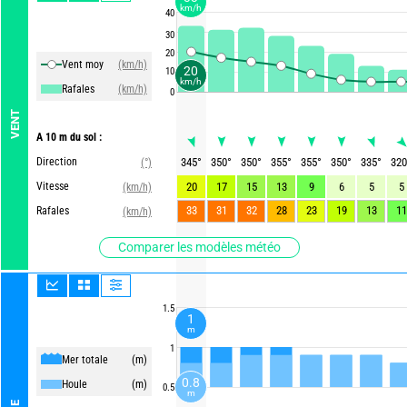
km/h
40
30
20
Vent moy
(km/h)
20
10
km/h
Rafales
(km/h)
0
VENT
A 10 m du sol :
Direction
345
°
350
°
350
°
355
°
355
°
350
°
335
°
320
(°)
Vitesse
20
17
15
13
9
6
5
5
(km/h)
33
31
32
28
23
19
13
11
Rafales
(km/h)
Comparer les modèles météo
1.5
1
m
1
Mer totale
(m)
0.8
Houle
(m)
0.5
m