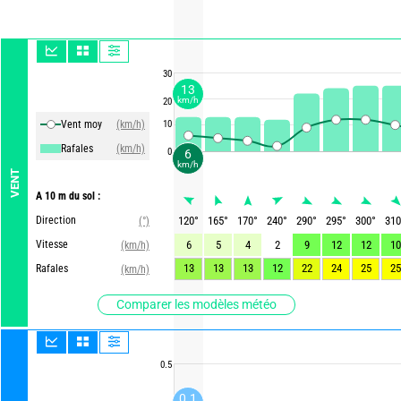
30
13
km/h
20
Vent moy
(km/h)
10
Rafales
(km/h)
0
6
km/h
VENT
A 10 m du sol :
Direction
120
°
165
°
170
°
240
°
290
°
295
°
300
°
310
(°)
Vitesse
6
5
4
2
9
12
12
10
(km/h)
13
13
13
12
22
24
25
25
Rafales
(km/h)
Comparer les modèles météo
0.5
0.1