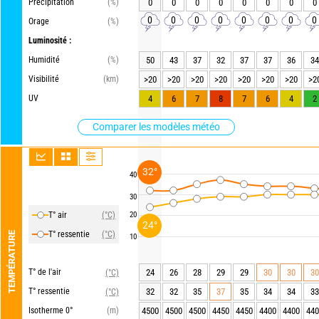
Précipitation
(%)
0
0
0
0
0
0
0
0
0
0
0
0
0
0
0
0
Orage
(%)
Luminosité :
Humidité
(%)
50
43
37
32
37
37
36
34
Visibilité
(km)
>20
>20
>20
>20
>20
>20
>20
>2
UV
4
6
7
8
7
6
4
2
Comparer les modèles météo
32°
40
30
T° air
(°C)
20
24°
T° ressentie
(°C)
TEMPÉRATURE
10
T° de l'air
24
26
28
29
29
30
30
30
(°C)
T° ressentie
32
32
35
37
35
34
34
33
(°C)
Isotherme 0°
(m)
4500
4500
4500
4450
4450
4400
4400
440