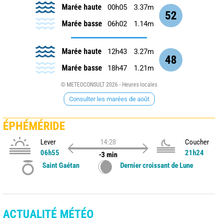
Marée haute
00h05
3.37m
52
Marée basse
06h02
1.14m
Marée haute
12h43
3.27m
48
Marée basse
18h47
1.21m
© METEOCONSULT 2026 - Heures locales
Consulter les marées de août
ÉPHÉMÉRIDE
Lever
14:28
Coucher
06h55
21h24
-3 min
Saint Gaétan
Dernier croissant de Lune
ACTUALITÉ MÉTÉO