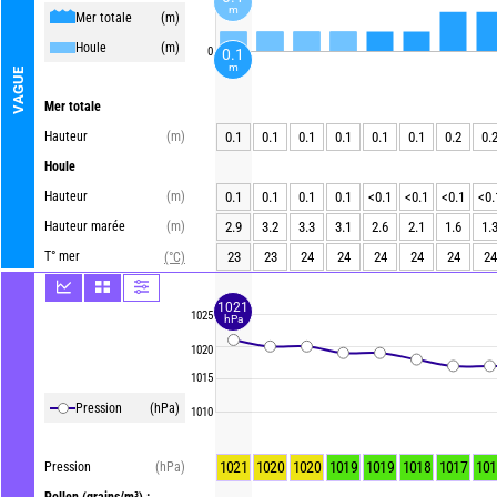
m
Mer totale
(m)
Houle
(m)
0
0.1
m
VAGUE
Mer totale
Hauteur
(m)
0.1
0.1
0.1
0.1
0.1
0.1
0.2
0.
Houle
Hauteur
(m)
0.1
0.1
0.1
0.1
<0.1
<0.1
<0.1
<0.
Hauteur marée
(m)
2.9
3.2
3.3
3.1
2.6
2.1
1.6
1.
T° mer
23
23
24
24
24
24
24
24
(°C)
1021
1025
hPa
1020
1015
Pression
(hPa)
1010
1021
1020
1020
1019
1019
1018
1017
101
Pression
(hPa)