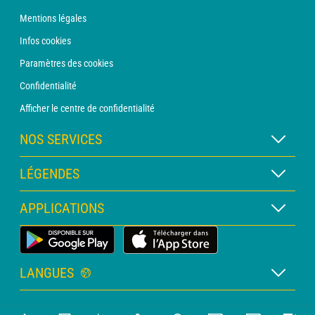
Mentions légales
Infos cookies
Paramètres des cookies
Confidentialité
Afficher le centre de confidentialité
NOS SERVICES
Abonnement METEO Xpert
LÉGENDES
Abonnement METEO PRO
Légende des cartes
APPLICATIONS
Consultation avec un prévisionniste
Légende des pictogrammes
Bulletin PRO
Application Météo Terrestre
Glossaire
Alertes
LANGUES
Certificats d'intempéries
Français
Relevés sur mesure