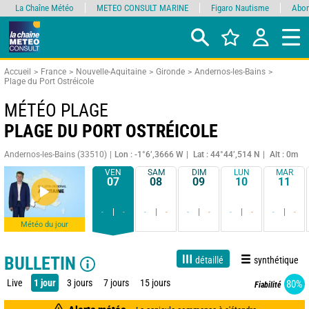
La Chaîne Météo
METEO CONSULT MARINE
Figaro Nautisme
Abon
Accueil
France
Nouvelle-Aquitaine
Gironde
Andernos-les-Bains
Plage du Port Ostréicole
MÉTÉO PLAGE
PLAGE DU PORT OSTRÉICOLE
Andernos-les-Bains (33510)
Lon : -1°6’,3666 W
Lat : 44°44’,514 N
Alt : 0m
VEN
SAM
DIM
LUN
MAR
07
08
09
10
11
-
-
-
-
-
-
-
-
-
-
Météo du jour
BULLETIN
détaillé
synthétique
Live
1 jour
3 jours
7 jours
15 jours
80%
Fiabilité