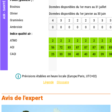
Pollen
(grains/m³) :
AIR - SANTÉ
Bouleau
Données disponibles du 1er mars au 31 juillet
Olivier
Données disponibles du 1er janvier au 30 juin
Graminées
4
3
2
2
2
3
3
3
Ambroisie
0
0
0
0
0
0
0
0
Indice qualité air :
ATMO
2
2
2
2
2
2
2
2
AQI
56
72
83
87
87
87
85
83
CAQI
25
33
38
40
40
40
39
38
Prévisions établies en heure locale (Europe/Paris, UTC+02)
Légende
Glossaire
Avis de l'expert