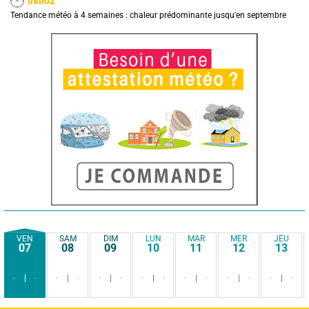
08h02
Tendance météo à 4 semaines : chaleur prédominante jusqu'en septembre
VEN
SAM
DIM
LUN
MAR
MER
JEU
07
08
09
10
11
12
13
-
-
-
-
-
-
-
-
-
-
-
-
-
-