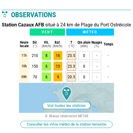
OBSERVATIONS
Station Cazaux AFB
situé à 24 km de Plage du Port Ostréicole
VENT
METEO
Heure
Dir.
Vit.
Raf.
T
Qte pluie
Nuages
Temps
locale
(°)
(km/h)
(km/h)
(°C)
(mm)
(%)
11h
210
8
16
25.5
0
-
-
10h
150
6
13
23.3
0
-
-
09h
70
6
9
20.5
0
-
-
Voir toutes les stations
Réseau observation METAR
Consulter les infos météo de la station terrestre