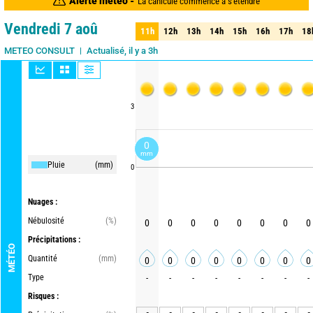
Alerte météo -
La canicule commence à s'étendre
Vendredi 7 aoû
11h
12h
13h
14h
15h
16h
17h
18
11h
12h
13h
14h
15h
16h
17h
18
Actualisé, il y a 3h
METEO CONSULT
3
0
mm
Pluie
(mm)
0
Nuages :
Nébulosité
(%)
0
0
0
0
0
0
0
0
Précipitations :
MÉTÉO
Quantité
(mm)
0
0
0
0
0
0
0
0
Type
-
-
-
-
-
-
-
-
Risques :