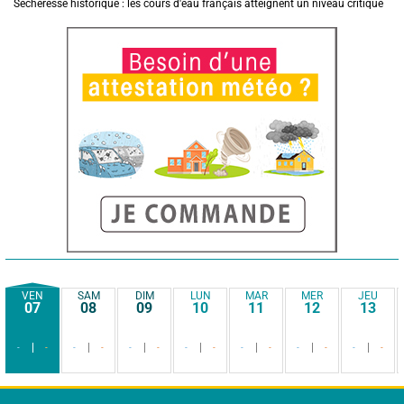
Sécheresse historique : les cours d'eau français atteignent un niveau critique
VEN
SAM
DIM
LUN
MAR
MER
JEU
07
08
09
10
11
12
13
-
-
-
-
-
-
-
-
-
-
-
-
-
-