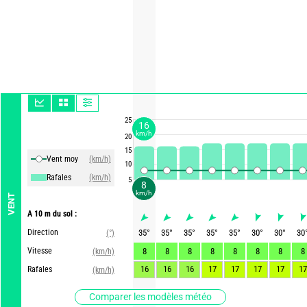
25
16
km/h
20
15
Vent moy
(km/h)
10
Rafales
(km/h)
5
8
km/h
VENT
A 10 m du sol :
Direction
35
°
35
°
35
°
35
°
35
°
30
°
30
°
30
(°)
Vitesse
8
8
8
8
8
8
8
8
(km/h)
16
16
16
17
17
17
17
17
Rafales
(km/h)
Comparer les modèles météo