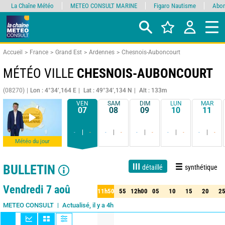
La Chaîne Météo
METEO CONSULT MARINE
Figaro Nautisme
Abon
Accueil
France
Grand Est
Ardennes
Chesnois-Auboncourt
MÉTÉO VILLE
CHESNOIS-AUBONCOURT
(08270)
Lon : 4°34’,164 E
Lat : 49°34’,134 N
Alt : 133m
VEN
SAM
DIM
LUN
MAR
07
08
09
10
11
-
-
-
-
-
-
-
-
-
-
Météo du jour
BULLETIN
détaillé
synthétique
Live
1 jour
3 jours
7 jours
15 jours
90%
Fiabilité
Vendredi 7 aoû
11h50
55
12h00
05
10
15
20
2
50
55
12h00
05
10
15
20
25
Actualisé, il y a 4h
METEO CONSULT