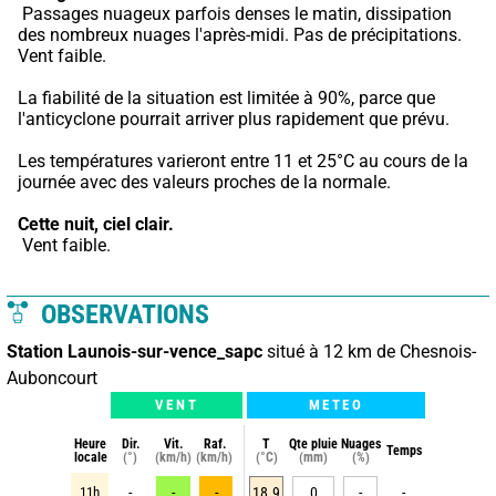
 Passages nuageux parfois denses le matin, dissipation 
des nombreux nuages l'après-midi. Pas de précipitations. 
Vent faible.
La fiabilité de la situation est limitée à 90%, parce que 
l'anticyclone pourrait arriver plus rapidement que prévu.
Les températures varieront entre 11 et 25°C au cours de la 
journée avec des valeurs proches de la normale.
Cette nuit,
ciel clair.
 Vent faible.
OBSERVATIONS
Station Launois-sur-vence_sapc
situé à 12 km de Chesnois-
Auboncourt
VENT
METEO
Heure
Dir.
Vit.
Raf.
T
Qte pluie
Nuages
Temps
locale
(°)
(km/h)
(km/h)
(°C)
(mm)
(%)
11h
-
-
-
18.9
0
-
-