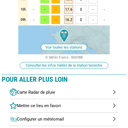
10h
-
-
-
17.6
0
-
-
09h
-
-
-
16.2
0
-
-
Voir toutes les stations
Météo France - RADOME
Consulter les infos météo de la station terrestre
POUR ALLER PLUS LOIN
Carte Radar de pluie
Configurer un météomail