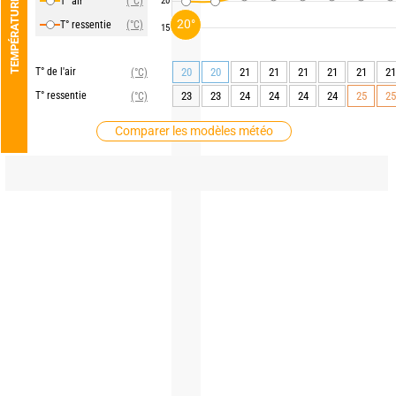
T° air
(°C)
20
TEMPÉRATURE
20°
T° ressentie
(°C)
15
T° de l'air
20
20
21
21
21
21
21
21
(°C)
T° ressentie
23
23
24
24
24
24
25
25
(°C)
Comparer les modèles météo