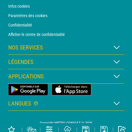
Infos cookies
Paramètres des cookies
Confidentialité
Afficher le centre de confidentialité
NOS SERVICES
Abonnement METEO Xpert
LÉGENDES
Abonnement METEO PRO
Légende des cartes
APPLICATIONS
Consultation avec un prévisionniste
Légende des pictogrammes
Bulletin PRO
Application Météo Terrestre
Glossaire
Alertes
LANGUES
Certificats d'intempéries
Français
Relevés sur mesure
Copyright METEO CONSULT © 2026
Anglais
Devis personnalisé