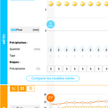
3
0
mm
Pluie
(mm)
0
MÉTÉO
Précipitations :
Quantité
(mm)
0
0
0
0
0
0
0
0
Type
-
-
-
-
-
-
-
-
Risques :
Précipitation
(%)
0
0
0
0
0
0
0
0
Comparer les modèles météo
30
23°
25