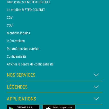
Tout savoir sur METEO CONSULT
Le modèle METEO CONSULT
CGV
CGU
Mentions légales
Infos cookies
Paramètres des cookies
Confidentialité
Afficher le centre de confidentialité
NOS SERVICES
Abonnement METEO Xpert
LÉGENDES
Abonnement METEO PRO
Légende des cartes
APPLICATIONS
Consultation avec un prévisionniste
Légende des pictogrammes