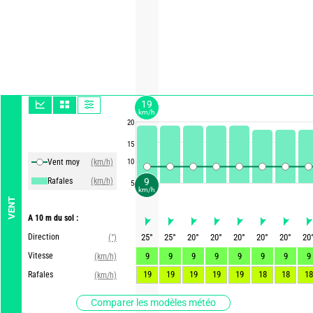
19
km/h
20
15
Vent moy
(km/h)
10
Rafales
(km/h)
9
5
km/h
VENT
A 10 m du sol :
Direction
25
°
25
°
20
°
20
°
20
°
20
°
20
°
20
(°)
Vitesse
9
9
9
9
9
9
9
9
(km/h)
19
19
19
19
19
18
18
18
Rafales
(km/h)
Comparer les modèles météo