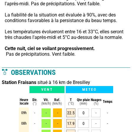
l'après-midi. Pas de précipitations. Vent faible.
La fiabilité de la situation est évaluée à 90%, avec des 
conditions favorables à la persistance du beau temps.
Les températures évolueront entre 16 et 33°C, elles seront 
très chaudes l'après-midi et 5°C au-dessus de la normale.
Cette nuit,
ciel se voilant progressivement.
 Pas de précipitations. Vent faible.
OBSERVATIONS
Station Fraisans
situé à 16 km de Bresilley
VENT
METEO
Heure
Dir.
Vit.
Raf.
T
Qte pluie
Nuages
Temps
locale
(°)
(km/h)
(km/h)
(°C)
(mm)
(%)
09h
-
-
-
22.5
0
-
-
08h
-
-
-
17.9
0
-
-