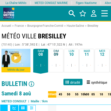
La Chaîne Météo
METEO CONSULT MARINE
Figaro Nautisme
Abon
Accueil
France
Bourgogne-Franche-Comté
Haute-Saône
Bresilley
MÉTÉO VILLE
BRESILLEY
(70140)
Lon : 5°38’,592 E
Lat : 47°15’,522 N
Alt : 197m
SAM
DIM
LUN
MAR
MER
08
09
10
11
12
-
-
-
-
-
-
-
-
-
-
Météo du jour
BULLETIN
détaillé
synthétique
Live
1 jour
3 jours
7 jours
15 jours
90%
Fiabilité
Samedi 8 aoû
09h40
45
50
55
10h00
05
10
1
40
45
50
55
10h00
05
10
15
Maille : 1km
METEO CONSULT