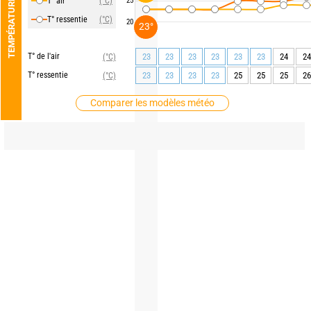
T° air
(°C)
25
TEMPÉRATURE
T° ressentie
(°C)
20
23°
T° de l'air
23
23
23
23
23
23
24
24
(°C)
T° ressentie
23
23
23
23
25
25
25
26
(°C)
Comparer les modèles météo