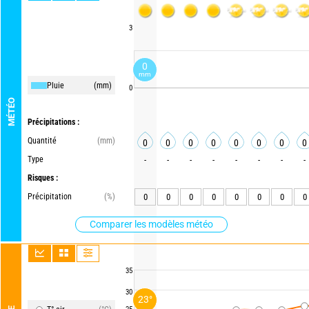
3
0
mm
Pluie
(mm)
0
MÉTÉO
Précipitations :
Quantité
(mm)
0
0
0
0
0
0
0
0
Type
-
-
-
-
-
-
-
-
Risques :
Précipitation
(%)
0
0
0
0
0
0
0
0
Comparer les modèles météo
35
30
23°