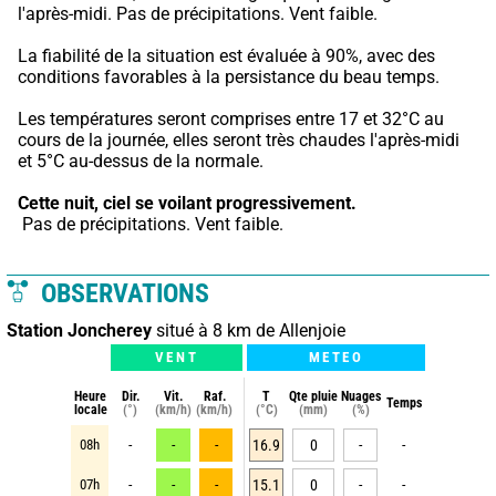
l'après-midi. Pas de précipitations. Vent faible.
La fiabilité de la situation est évaluée à 90%, avec des 
conditions favorables à la persistance du beau temps.
Les températures seront comprises entre 17 et 32°C au 
cours de la journée, elles seront très chaudes l'après-midi 
et 5°C au-dessus de la normale.
Cette nuit,
ciel se voilant progressivement.
 Pas de précipitations. Vent faible.
OBSERVATIONS
Station Joncherey
situé à 8 km de Allenjoie
VENT
METEO
Heure
Dir.
Vit.
Raf.
T
Qte pluie
Nuages
Temps
locale
(°)
(km/h)
(km/h)
(°C)
(mm)
(%)
08h
-
-
-
16.9
0
-
-
07h
-
-
-
15.1
0
-
-