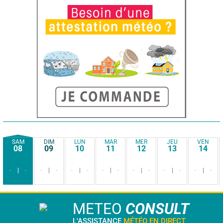
SAM
DIM
LUN
MAR
MER
JEU
VEN
08
09
10
11
12
13
14
-
-
-
-
-
-
-
-
-
-
-
-
-
-
METEO
CONSULT
L'ASSISTANCE
MÉTÉO EN DIRECT