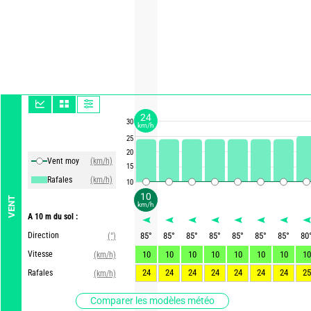
24
30
km/h
25
20
Vent moy
(km/h)
15
Rafales
(km/h)
10
10
VENT
km/h
A 10 m du sol :
Direction
85
°
85
°
85
°
85
°
85
°
85
°
85
°
80
(°)
Vitesse
10
10
10
10
10
10
10
10
(km/h)
24
24
24
24
24
24
24
25
Rafales
(km/h)
Comparer les modèles météo