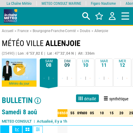
La Chaîne Météo
METEO CONSULT MARINE
Figaro Nautisme
Abon
Accueil
France
Bourgogne-Franche-Comté
Doubs
Allenjoie
MÉTÉO VILLE
ALLENJOIE
(25490)
Lon : 6°53’,82 E
Lat : 47°32’,04 N
Alt : 336m
SAM
DIM
LUN
MAR
MER
08
09
10
11
12
-
-
-
-
-
-
-
-
-
-
Météo du jour
BULLETIN
détaillé
synthétique
Live
1 jour
3 jours
7 jours
15 jours
90%
Fiabilité
Samedi 8 aoû
08h50
55
09h00
05
10
15
20
2
50
55
09h00
05
10
15
20
25
Actualisé, il y a 1h
METEO CONSULT