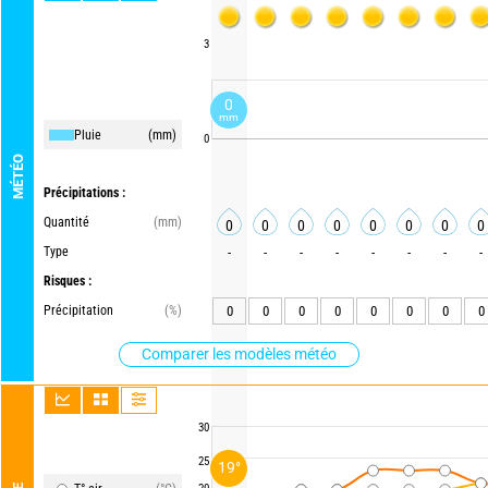
3
0
mm
Pluie
(mm)
0
MÉTÉO
Précipitations :
Quantité
(mm)
0
0
0
0
0
0
0
0
Type
-
-
-
-
-
-
-
-
Risques :
Précipitation
(%)
0
0
0
0
0
0
0
0
Comparer les modèles météo
30
25
19°