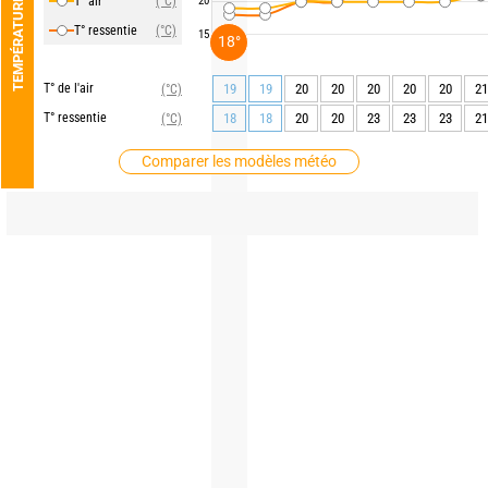
T° air
(°C)
20
TEMPÉRATURE
T° ressentie
(°C)
15
18°
T° de l'air
19
19
20
20
20
20
20
21
(°C)
T° ressentie
18
18
20
20
23
23
23
21
(°C)
Comparer les modèles météo