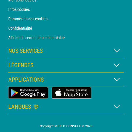
Mentions légales
Infos cookies
Paramètres des cookies
Confidentialité
Afficher le centre de confidentialité
NOS SERVICES
Abonnement METEO Xpert
LÉGENDES
Abonnement METEO PRO
Légende des cartes
APPLICATIONS
Consultation avec un prévisionniste
Légende des pictogrammes
Bulletin PRO
Application Météo Terrestre
Glossaire
Alertes
LANGUES
Certificats d'intempéries
Français
Relevés sur mesure
Copyright METEO CONSULT © 2026
Anglais
Devis personnalisé