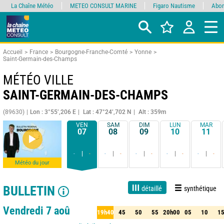
La Chaîne Météo
METEO CONSULT MARINE
Figaro Nautisme
Abon
Accueil
France
Bourgogne-Franche-Comté
Yonne
Saint-Germain-des-Champs
MÉTÉO VILLE
SAINT-GERMAIN-DES-CHAMPS
(89630)
Lon : 3°55’,206 E
Lat : 47°24’,702 N
Alt : 359m
VEN
SAM
DIM
LUN
MAR
07
08
09
10
11
-
-
-
-
-
-
-
-
-
-
Météo du jour
BULLETIN
détaillé
synthétique
Live
1 jour
3 jours
7 jours
15 jours
90%
Fiabilité
Vendredi 7 aoû
19h40
45
50
55
20h00
05
10
1
40
45
50
55
20h00
05
10
15