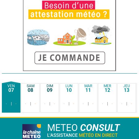
VEN
SAM
DIM
LUN
MAR
MER
JEU
07
08
09
10
11
12
13
-
-
-
-
-
-
-
-
-
-
-
-
-
-
METEO
CONSULT
L'ASSISTANCE
MÉTÉO EN DIRECT