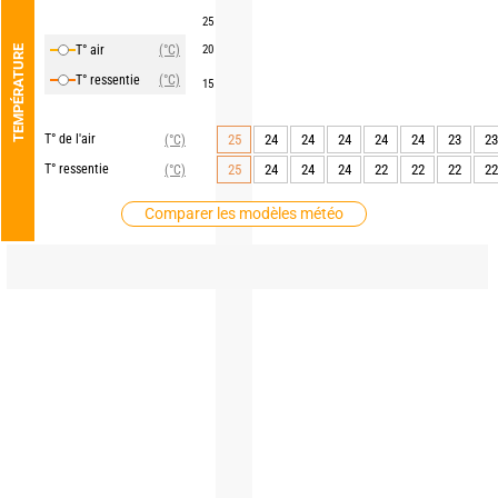
25
T° air
(°C)
20
TEMPÉRATURE
T° ressentie
(°C)
15
T° de l'air
25
24
24
24
24
24
23
23
(°C)
T° ressentie
25
24
24
24
22
22
22
22
(°C)
Comparer les modèles météo