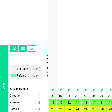
30
25
20
15
Vent moy
(km/h)
10
Rafales
(km/h)
5
VENT
A 10 m du sol :
Direction
15
°
15
°
15
°
20
°
20
°
20
°
20
°
20
(°)
Vitesse
12
12
12
11
11
11
11
11
(km/h)
25
25
24
24
24
23
23
23
Rafales
(km/h)