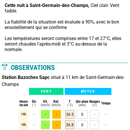
Cette nuit à Saint-Germain-des-Champs,
 Ciel clair. Vent 
faible.
La fiabilité de la situation est évaluée à 90%, avec le bon 
ensoleillement qui se confirme
Les températures seront comprises entre 17 et 27°C, elles 
seront chaudes l'après-midi et 3°C au-dessus de la 
normale.
OBSERVATIONS
Station Bazoches Sapc
situé à 11 km de Saint-Germain-des-
Champs
VENT
METEO
Heure
Dir.
Vit.
Raf.
T
Qte pluie
Nuages
Temps
locale
(°)
(km/h)
(km/h)
(°C)
(mm)
(%)
19h
-
-
-
26.5
0
-
-
18h
-
-
-
26.8
0
-
-