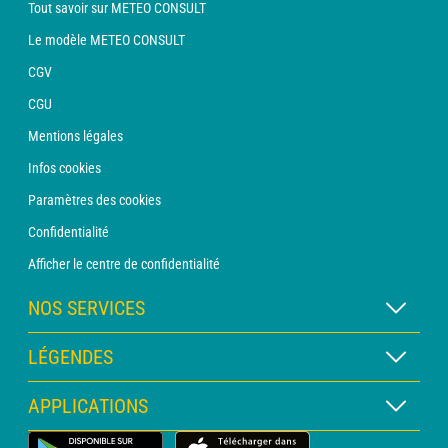
Tout savoir sur METEO CONSULT
Le modèle METEO CONSULT
CGV
CGU
Mentions légales
Infos cookies
Paramètres des cookies
Confidentialité
Afficher le centre de confidentialité
NOS SERVICES
Abonnement METEO Xpert
LÉGENDES
Abonnement METEO PRO
Légende des cartes
APPLICATIONS
Consultation avec un prévisionniste
Légende des pictogrammes