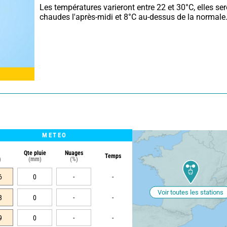
Les températures varieront entre 22 et 30°C, elles sero
chaudes l'après-midi et 8°C au-dessus de la normale
METEO
Qte pluie
Nuages
Temps
)
(mm)
(%)
6
0
-
-
Voir toutes les stations
3
0
-
-
9
0
-
-