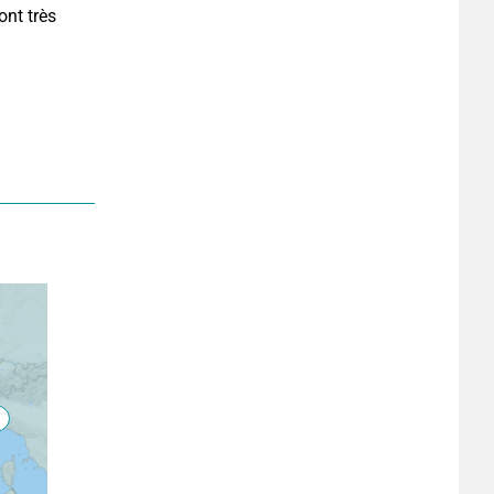
nt très 
.