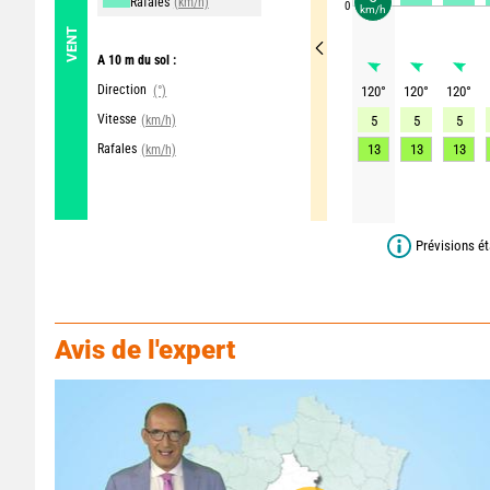
Rafales
(km/h)
0
km/h
VENT
A 10 m du sol :
Direction
(°)
120
°
120
°
120
°
Vitesse
(km/h)
5
5
5
Rafales
13
13
13
(km/h)
Prévisions ét
Avis de l'expert