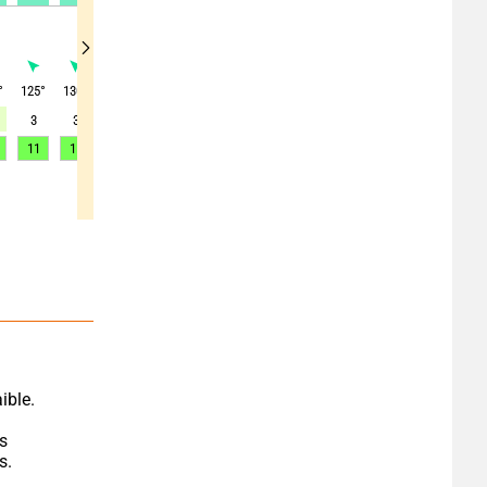
°
125
°
130
°
130
°
130
°
130
°
130
°
130
°
130
°
130
°
3
3
3
3
3
3
3
3
2
11
11
11
10
10
10
10
10
10
ible.
s 
s.