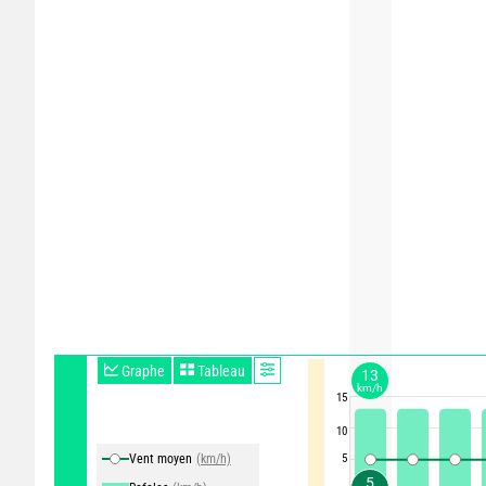
Graphe
Tableau
13
km/h
15
10
Vent moyen
(km/h)
5
5