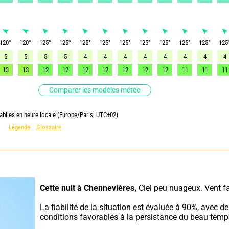
120
°
120
°
125
°
125
°
125
°
125
°
125
°
125
°
125
°
125
°
125
°
125
5
5
5
5
4
4
4
4
4
4
4
4
13
13
12
12
12
12
12
12
12
11
11
11
Comparer les modèles météo
ablies en heure locale (Europe/Paris, UTC+02)
Légende
Glossaire
Cette nuit à Chennevières,
 Ciel peu nuageux. Vent fa
La fiabilité de la situation est évaluée à 90%, avec de
conditions favorables à la persistance du beau temp