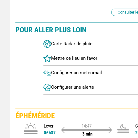
Consulter le
POUR ALLER PLUS LOIN
Carte Radar de pluie
Configurer un météomail
Configurer une alerte
ÉPHÉMÉRIDE
Lever
14:47
C
06h37
2
-3 min