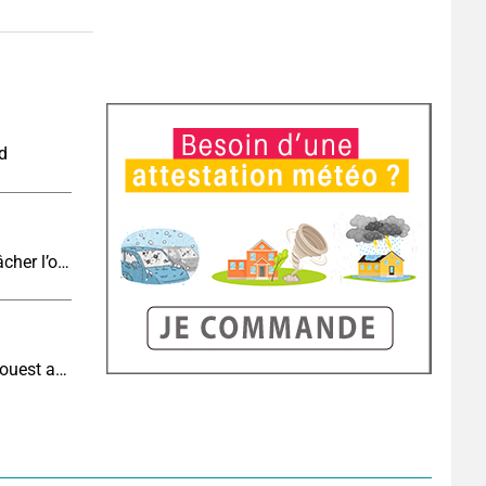
nd
Eclipse J-4 : le brouillard côtier du soir peut-il gâcher l’observation de l’éclipse à la plage ?
Météo aujourd'hui : très fortes chaleurs au sud-ouest avant des orages, jusqu'à 39°C