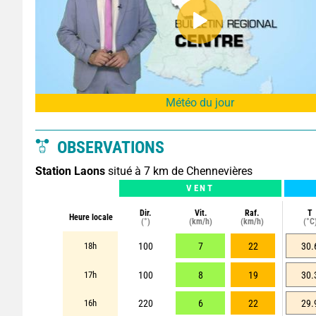
Météo du jour
OBSERVATIONS
Station Laons
situé à 7 km de Chennevières
VENT
Dir.
Vit.
Raf.
T
Heure locale
(°)
(km/h)
(km/h)
(°C
18h
100
7
22
30.
17h
100
8
19
30.
16h
220
6
22
29.