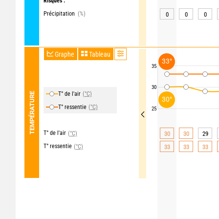
Risques :
Précipitation
(%)
0
0
0
Graphe
Tableau
33°
35
30
T° de l'air
(°C)
TEMPÉRATURE
30°
T° ressentie
(°C)
25
T° de l'air
(°C)
30
30
29
T° ressentie
(°C)
33
33
33