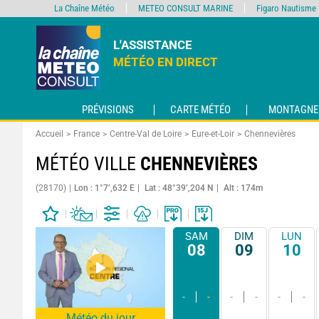
La Chaîne Météo
METEO CONSULT MARINE
Figaro Nautisme
L'ASSISTANCE
MÉTÉO EN DIRECT
PRÉVISIONS
CARTE MÉTÉO
MONTAGNE
Accueil
France
Centre-Val de Loire
Eure-et-Loir
Chennevières
MÉTÉO VILLE
CHENNEVIÈRES
(28170)
Lon : 1°7’,632 E
Lat : 48°39’,204 N
Alt : 174m
SAM
DIM
LUN
08
09
10
-
-
-
-
-
-
Météo du jour