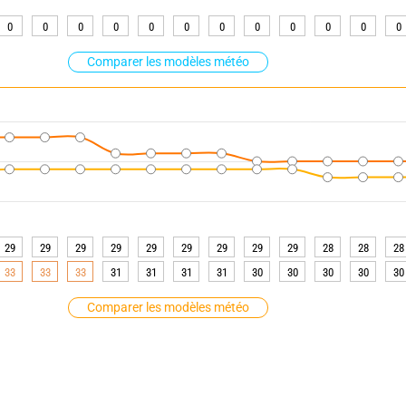
0
0
0
0
0
0
0
0
0
0
0
0
Comparer les modèles météo
29
29
29
29
29
29
29
29
29
28
28
28
33
33
33
31
31
31
31
30
30
30
30
30
Comparer les modèles météo