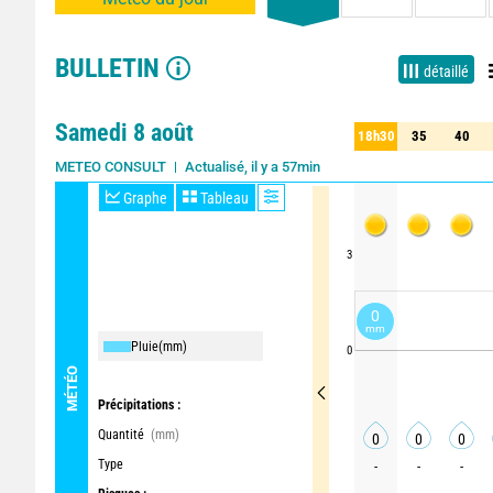
BULLETIN
détaillé
Samedi 8 août
18h30
35
40
30
35
40
Actualisé, il y a 57min
METEO CONSULT
Graphe
Tableau
3
0
mm
Pluie
(mm)
0
MÉTÉO
Précipitations :
Quantité
(mm)
0
0
0
Type
-
-
-