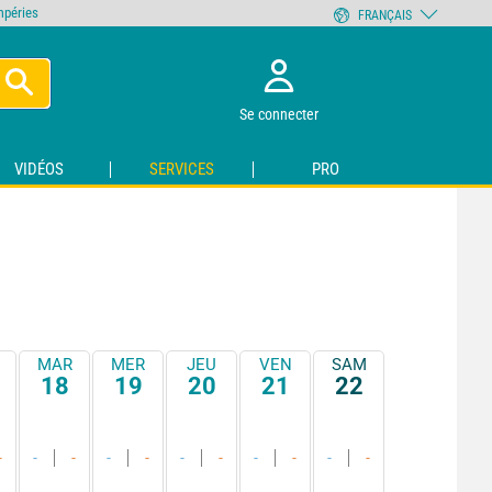
empéries
FRANÇAIS
Se connecter
VIDÉOS
SERVICES
PRO
MAR
MER
JEU
VEN
SAM
18
19
20
21
22
-
-
-
-
-
-
-
-
-
-
-