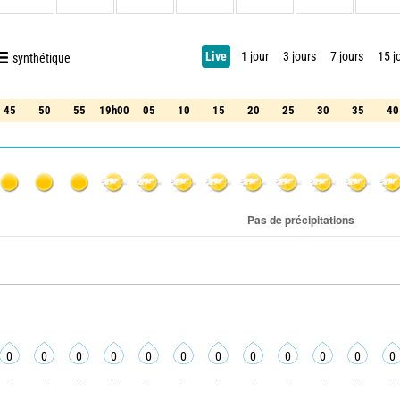
Live
1 jour
3 jours
7 jours
15 j
synthétique
45
50
55
19h00
05
10
15
20
25
30
35
40
45
50
55
19h00
05
10
15
20
25
30
35
40
0
0
0
0
0
0
0
0
0
0
0
0
-
-
-
-
-
-
-
-
-
-
-
-