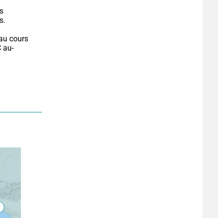
s 
s.
au cours 
C au-