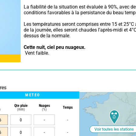
La fiabilité de la situation est évaluée à 90%, avec de
conditions favorables à la persistance du beau temp
Les températures seront comprises entre 15 et 25°C 
de la journée, elles seront chaudes l'après-midi et 4°
dessus de la normale.
Cette nuit,
ciel peu nuageux.
 Vent faible.
res
METEO
Qte pluie
Nuages
Temps
)
(mm)
(%)
6
0
-
-
Voir toutes les stations
6
0
-
-