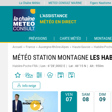
La Chaîne Météo
METEO CONSULT MARINE
Figaro Nautisme
L'ASSISTANCE
MÉTÉO EN DIRECT
PRÉVISIONS
CARTE MÉTÉO
MONTAGNE
Accueil
France
Auvergne-Rhône-Alpes
Haute-Savoie
Habère-Poch
MÉTÉO STATION MONTAGNE
LES HA
Habère-Poche FRA
Lon : 6°28’,0002 E
Lat : 46°15 N
Alt : 950m
Info neige
VEN
SAM
DIM
07
08
09