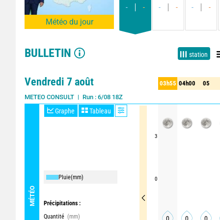
-
-
-
-
-
-
Météo du jour
BULLETIN
station
Vendredi 7 août
03h55
04h00
05
55
04h00
05
Maille : 1km
METEO CONSULT
Graphe
Tableau
3
Pluie
(mm)
0
MÉTÉO
Précipitations :
Quantité
(mm)
0
0
0