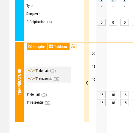
Type
-
-
-
Risques :
Précipitation
(%)
0
0
0
Graphe
Tableau
20
15
T° de l'air
(°C)
TEMPÉRATURE
T° ressentie
(°C)
10
T° de l'air
(°C)
16
16
16
T° ressentie
(°C)
15
15
15