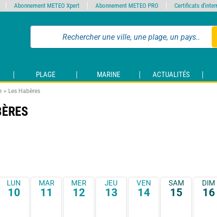
Abonnement METEO Xpert
Abonnement METEO PRO
Certificats d'int
PLAGE
MARINE
ACTUALITÉS
e
Les Habères
BÈRES
LUN
MAR
MER
JEU
VEN
SAM
DIM
10
11
12
13
14
15
16