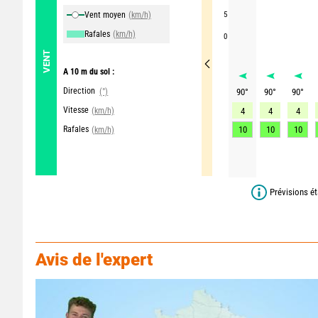
Vent moyen
(km/h)
5
Rafales
(km/h)
0
VENT
A 10 m du sol :
Direction
(°)
90
°
90
°
90
°
Vitesse
(km/h)
4
4
4
Rafales
10
10
10
(km/h)
Prévisions ét
Avis de l'expert