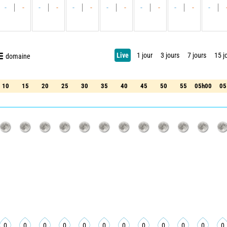
-
-
-
-
-
-
-
-
-
-
-
-
-
Live
1 jour
3 jours
7 jours
15 j
domaine
10
15
20
25
30
35
40
45
50
55
05h00
05
10
15
20
25
30
35
40
45
50
55
05h00
05
0
0
0
0
0
0
0
0
0
0
0
0