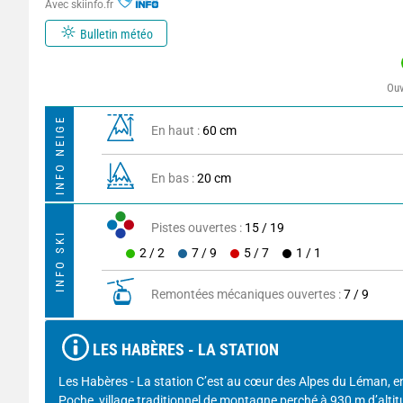
Avec skiinfo.fr
Bulletin météo
Ouv
INFO NEIGE
En haut :
60 cm
En bas :
20 cm
Pistes ouvertes :
15 / 19
INFO SKI
2 / 2
7 / 9
5 / 7
1 / 1
Remontées mécaniques ouvertes :
7 / 9
LES HABÈRES - LA STATION
Les Habères - La station C’est au cœur des Alpes du Léman, en
Poche, village traditionnel de montagne perché à 930 m d’altit