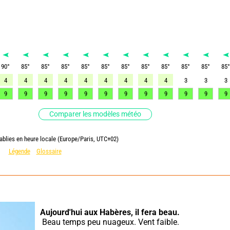
90
°
85
°
85
°
85
°
85
°
85
°
85
°
85
°
85
°
85
°
85
°
85
4
4
4
4
4
4
4
4
4
3
3
3
9
9
9
9
9
9
9
9
9
9
9
9
Comparer les modèles météo
ablies en heure locale (Europe/Paris, UTC+02)
Légende
Glossaire
Aujourd'hui aux Habères,
il fera beau.
 Beau temps peu nuageux. Vent faible.