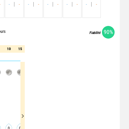
-
-
-
-
-
-
-
-
-
-
-
90%
ours
Fiabilité
10
15
20
25
30
35
40
45
50
10
15
20
25
30
35
40
45
50
0
0
0
0
0
0
0
0
0