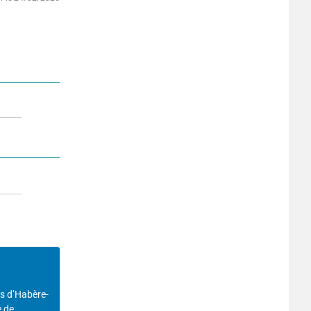
es d’Habère-
e de