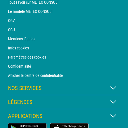
Tout savoir sur METEO CONSULT
Le modèle METEO CONSULT
CGV
CGU
Mentions légales
Infos cookies
Paramètres des cookies
Confidentialité
Afficher le centre de confidentialité
NOS SERVICES
Abonnement METEO Xpert
LÉGENDES
Abonnement METEO PRO
Légende des cartes
APPLICATIONS
Consultation avec un prévisionniste
Légende des pictogrammes