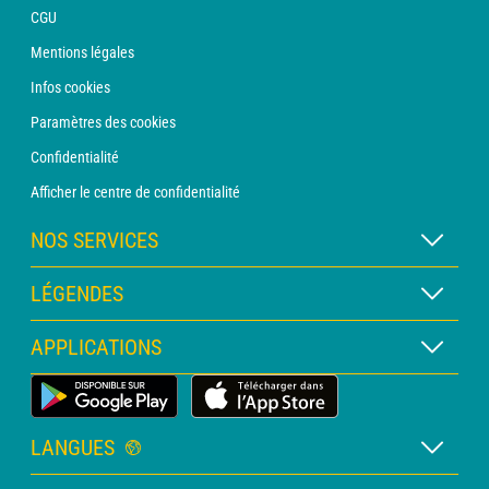
CGU
Mentions légales
Infos cookies
Paramètres des cookies
Confidentialité
Afficher le centre de confidentialité
NOS SERVICES
Abonnement METEO Xpert
LÉGENDES
Abonnement METEO PRO
Légende des cartes
APPLICATIONS
Consultation avec un prévisionniste
Légende des pictogrammes
Bulletin PRO
Application Météo Terrestre
Glossaire
Alertes
LANGUES
Certificats d'intempéries