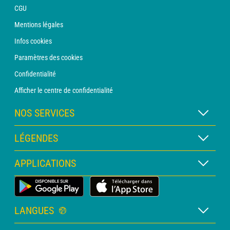
CGU
Mentions légales
Infos cookies
Paramètres des cookies
Confidentialité
Afficher le centre de confidentialité
NOS SERVICES
Abonnement METEO Xpert
LÉGENDES
Abonnement METEO PRO
Légende des cartes
APPLICATIONS
Consultation avec un prévisionniste
Légende des pictogrammes
Bulletin PRO
Application Météo Terrestre
Glossaire
Alertes
LANGUES
Certificats d'intempéries