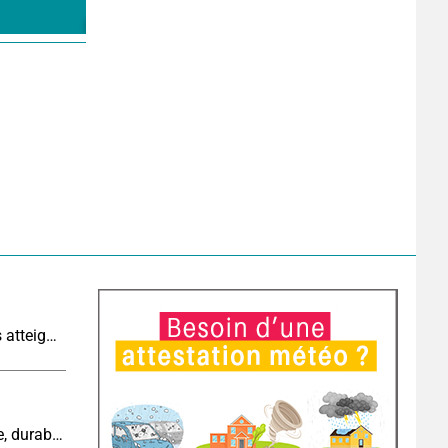
Sécheresse historique : les cours d'eau français atteignent un niveau critique
Cinquième canicule de l’été : un épisode intense, durable et étendu la semaine prochaine