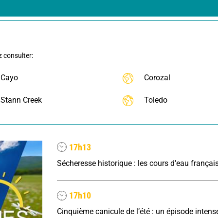
z consulter:
Cayo
Corozal
Stann Creek
Toledo
17h13
17h10