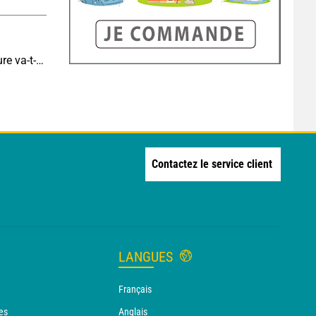
Eclipse J-6 : de combien de degrés la température va-t-elle chuter pendant l'éclipse du 12 août ?
Contactez le service client
LANGUES
Français
es
Anglais